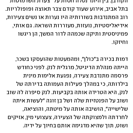
הקורבן. בין היתר נטלה חסות על "צעדת השרמוטות" 
בתל אביב, אירוע שעוד קודם צבר תאוצה ופופולריות. 
רוב המתנדבות בשורותיה היו נערות או נשים צעירות, 
אידיאליסטיות, נועזות, מעוררות השראה. גם אותי, 
פמיניסטית ותיקה שכמהה לדור המשך, הן ריגשו 
וחיזקו.
דמות בכירה ב"כולן", ומהמעטות שהועסקו בשכר, 
הייתה מנהלת הדיגיטל, מרגלית לנק. לפני כחודש 
פרסמה מתנדבת צעירה, נפגעת אלימות מינית 
בילדותה, כי במהלך פעילות העמותה בדירתה של 
לנק, היא הטרידה אותה בקביעות. לנק סיפרה לה שוב 
ושוב על הפנטזיות שלה ושל בן זוגה "לעשות איתה 
שלישייה", הושיבה אותה על מיטתה, והוציאה, 
לחרדתה ולמצוקתה של הצעירה, צעצועי מין, אזיקים 
ושוט, תוך שהיא מדגימה אותם בחיוך על ידיה.