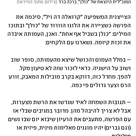
המנכ"לית היוצאת של "כולן", ברכה ברד
(
צילום: מתוך הווידאו
)
הצייצנית המשפיעה "קרואלה דה ויל", סיכמה את 
הפרשה כשציירה את הלוגו הוורוד של "כולן" ובתוכו 
המילים: "כולן בשביל אף אחת". ואכן, העמותה איבדה 
את זכות קיומה. נשארנו עם הלקחים:
– במלל העמום והכושל שיצא מהעמותה, סופר שוב 
ושוב על הישגיה. כדאי לזכור שזה לא טיעון מקל. 
להפך. מחדל כזה, דווקא בקרב מובילות המאבק, זורע 
הרס וצער גדולים פי כמה.
– תגובות השמחה לאיד שגדשו את הרשת מצערות, 
אבל לא צריך להיבהל מהן. מדובר במגיבים שבלי או 
עם הפרשה, מתעבים את הרעיון שיבוא יום שבו נשים 
(וגם גברים) יהיו מוגנים מאלימות מינית, פיזית או 