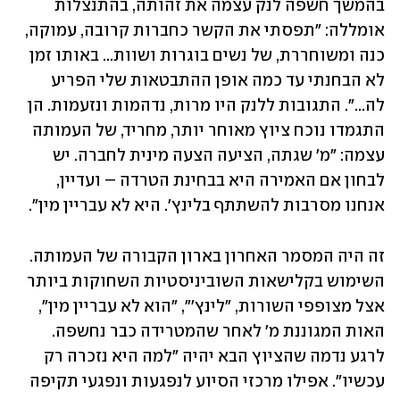
בהמשך חשפה לנק עצמה את זהותה, בהתנצלות 
אומללה: "תפסתי את הקשר כחברות קרובה, עמוקה, 
כנה ומשוחררת, של נשים בוגרות ושוות... באותו זמן 
לא הבחנתי עד כמה אופן ההתבטאות שלי הפריע 
לה...". התגובות ללנק היו מרות, נדהמות ונזעמות. הן 
התגמדו נוכח ציוץ מאוחר יותר, מחריד, של העמותה 
עצמה: "מ' שגתה, הציעה הצעה מינית לחברה. יש 
לבחון אם האמירה היא בבחינת הטרדה – ועדיין, 
אנחנו מסרבות להשתתף בלינץ'. היא לא עבריין מין".
זה היה המסמר האחרון בארון הקבורה של העמותה. 
השימוש בקלישאות השוביניסטיות השחוקות ביותר 
אצל מצופפי השורות, "לינץ'", "הוא לא עבריין מין", 
האות המגוננת מ' לאחר שהמטרידה כבר נחשפה. 
לרגע נדמה שהציוץ הבא יהיה "למה היא נזכרה רק 
עכשיו". אפילו מרכזי הסיוע לנפגעות ונפגעי תקיפה 