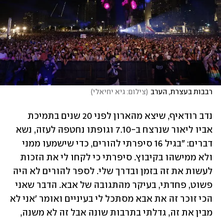
רבבות בעצרת, הערב
(
צילום: גיא יחיאלי
)
נדב רודאיף, שיצא מהארון לפני 20 שנים בתמיכת 
אביו ליאור שנרצח ב-7.10 וגופתו נחטפה לעזה, נשא 
דברים: "בגיל 16 סיפרתי להורים, כדי שישמעו ממני 
ולא ממישהו בקיבוץ. סיפרתי כי לקחו לי את הזכות 
לעשות את זה בזמן ובדרך שלי. לספר להורים לא היה 
פשוט, פחדתי, בעיקר מהתגובה של אבא. הדבר שאני 
הכי זוכר זה את אבא מסתכל לי בעיניים ואומר 'אני לא 
מבין את זה, גדלתי בתרבות שונה אבל זה לא משנה, 