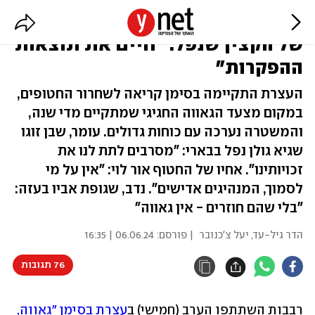
רבבות בעצרת הגאווה בת"א, בן זוגו
של הקצין שנפל: "חיים את תוצאות
ההפקרות"
העצרת התקיימה בסימן קריאה לשחרור החטופים,
במקום מצעד הגאווה החגיגי שמתקיים מדי שנה,
והמשטרה נערכה עם כוחות גדולים. עומר, שבן זוגו
שגיא גולן נפל בבארי: "מסרבים לתת לנו את
זכויותינו". אחיו של החטוף אור לוי: "אין על מי
לסמוך, המנהיגים אדישים". נדב, שגופת אביו בעזה:
"בלי שהם חוזרים - אין גאווה"
הדר גיל-עד
,
יעל צ'כנובר
| פורסם:
06.06.24 | 16:35
76 תגובות
רבבות השתתפו הערב (חמישי) ב
עצרת בסימן "גאווה, 