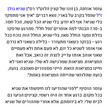
עומר אוחנה, בן זוגו של קצין הלוט"ר רס"ן 
שגיא גולן 
ז"ל
 שנפל בקרב על בארי, נשא דברים: "איך אני מתפקד 
בלי שגיא? אני לא יודע. בלי שגיא הכל קשה, הכל חסר. 
ב-7.10 הבנתי למה אומרים 'נפל חלל'. מהרגע שדפקו 
בדלת נפער החלל. מאז, בלי שגיא, החלל הזה נוכח בכל 
רגע - בבוקר כשאני מתעורר - בלילה כשאני לא נרדם. 
אני אומר לשגיא כל יום, לא פעם אחת ולא פעמיים 
שאני אוהב אותו עדיין, לנצח. זה כואב, אבל זאת 
המציאות. מציאות שמרגישה לא שלי. שגיא ואני לא 
חיינו במציאות הזאת. הייני מסנוורים מאהבה. בועה, 
בועה שהלוואי שהייתה המציאות באמת".
עומר הוסיף: "לפני שהודיעו לנו חיפשתי את שגיא 
בכל מקום. ברגע אחד זה היה רשמי, קצינים הגיעו גם 
לבית שלי. לא ביוזמתם, אלא אחרי שההורים של שגיא 