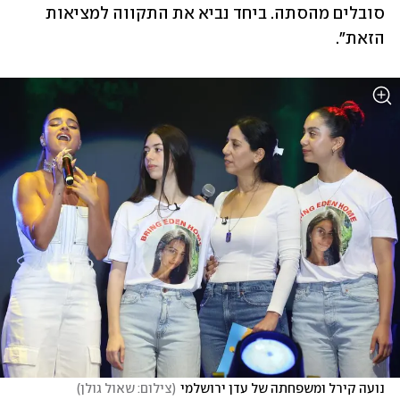
סובלים מהסתה. ביחד נביא את התקווה למציאות 
הזאת".
נועה קירל ומשפחתה של עדן ירושלמי
(
צילום: שאול גולן
)