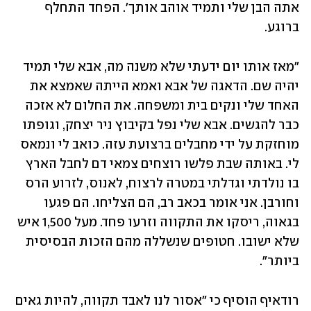
אתה הבן שלי ותמיד אוהב אותך'. הפחד התחלף 
ברוגע.
"מאז אותו יום ידעתי שלא משנה מה, אבא שלי תמיד 
יהיה שם. הדאגה של אבא ואמא הייתה שאמצא את 
האחד שלי ונקים בית ומשפחה. את החלום לא אזכה 
כבר להגשים. אבא שלי נפל בקיבוץ ניר יצחק, וגופתו 
מוחזקת על ידי מחבלים ברצועת עזה. כואב לי ונמאס 
לי. באותה שבת פלשו רוצחים צמאי דם לחבל הארץ 
בו נולדתי וגדלתי במטרה לרצוח, לאנוס, לזרוע הרס 
וחורבן. אני אומר בכאב רב, הם הצליחו. הם פגעו 
בגאוה, ריסקו את התקווה וזרעו פחד. מעל 1,500 איש 
שלא ישובו. חטופים שנשללה מהם הזכות הבסיסית 
ביותר".
רודאיף הוסיף כי "אסור לנו לאבד תקווה, להיות גאים 