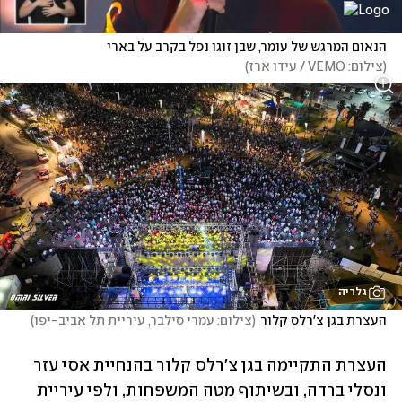
הנאום המרגש של עומר, שבן זוגו נפל בקרב על בארי
(
צילום: VEMO / עידו ארז
)
גלריה
העצרת בגן צ'רלס קלור
(
צילום: עמרי סילבר, עיריית תל אביב-יפו
)
העצרת התקיימה בגן צ'רלס קלור בהנחיית אסי עזר 
ונסלי ברדה, ובשיתוף מטה המשפחות, ולפי עיריית 