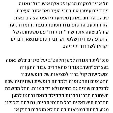
תל אביב למקום הגיעו 25 אלף איש. דגלי גאווה 
ייחודיים עיטרו את רחבי העיר ואת אזור העצרת, 
שבהם הורחב באופן משמעותי הפס הצהוב כאות 
הזדהות עם החטופים והחטופות בעזה. הזמרת נועה 
קירל ביצעה את השיר "יוניקורן" עם משפחתה של 
החטופה עדן ירושלמי, וקרובי חטופים נשאו דברים 
וקראו לשחרור יקיריהם.
מנכ"לית האגודה למען הלהט"ב יעל סיני ביבלש נאמה 
בעצרת: "הערב אנחנו מתאחדים עבור התקווה 
ומשמיעות קול ברור למציאות של חופש עבור 
החטופים והחטופות ולמדינה חופשית ושוויונית שבה 
להט"בים שווים גם בחיים ולא רק במוות. החל מהשבת 
השחורה חברי וחברות הקהילה הגאה נרתמו למען 
החברה הישראלית בכל תחומי החיים, גם להם ולכולנו 
מגיע לחיות במציאות בה הם לא מופלים בחוק או 