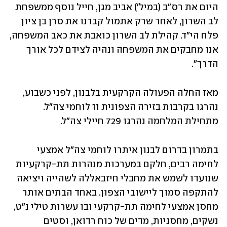
היום את רס"ב (במיל') אביב מגן, חייל נוסף ממשפחת 
לב השרון, לאחר שרק אתמול קברנו את סרן בן ציון 
פלח הי"ד. קהילת לב השרון כואבת את כאב המשפחה, 
אנו מחבקים את המשפחה ונהיה לצידם לכל אורך 
הדרך".
מאז החלה הפעולה הקרקעית בלבנון, לפני כשבוע, 
נהרגו בקרבות בזירה הצפונית 11 לוחמי צה"ל. 
מתחילת המלחמה נהרגו 729 חיילי צה"ל.
בתמרון בדרום לבנון איתרו לוחמי צה"ל אמצעי 
לחימה רבים, חלקם במערכות מנהרות תת-קרקעיות 
שנועדו לשמש את מחבלי חיזבאללה לשהייה ויציאה 
להתקפה סמוך ליישובי הצפון. באחד הבתים אותר 
מחסן אמצעי לחימה תת-קרקעי ובו עשרות טילי נ"ט, 
נשקים, מחסניות, מדים של כוח רדואן, וסטים 