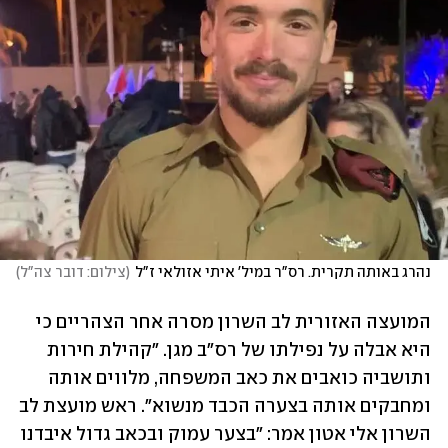
נהרג באותה תקרית. רס"ר במיל' איתי אזולאי ז"ל
(
צילום: דובר צה"ל
)
המועצה האזורית לב השרון מסרה אחר הצהריים כי 
היא אבלה על נפילתו של רס"ב מגן. "קהילת חירות 
ותושביה כואבים את כאב המשפחה, מלווים אותה 
ומחבקים אותה בצערה הכבד מנשוא". ראש מועצת לב 
השרון אלי אטון אמר: "בצער עמוק ובכאב גדול איבדנו 