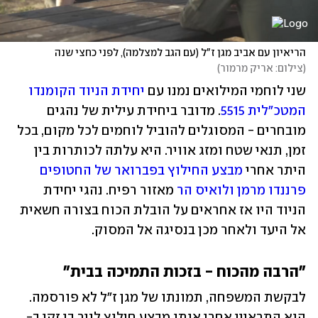
הריאיון עם אביב מגן ז"ל (עם הגב למצלמה), לפני כחצי שנה
(
צילום: אריק מרמור
)
שני לוחמי המילואים נמנו עם 
יחידת הניוד הקומנדו 
המטכ"לית 5515
. מדובר ביחידת עילית של נהגים 
מובחרים - המסוגלים להוביל לוחמים לכל מקום, בכל 
זמן, תנאי שטח ומזג אוויר. היא עלתה לכותרות בין 
היתר אחרי 
מבצע החילוץ בפברואר של החטופים 
פרננדו מרמן ולואיס הר
 מאזור רפיח. נהגי יחידת 
הניוד היו אז אחראים על הובלת הכוח בצורה חשאית 
אל היעד ולאחר מכן בנסיגה אל המסוק. 
"הרבה מהכוח - בזכות התמיכה בבית"
לבקשת המשפחה, תמונתו של מגן ז"ל לא פורסמה. 
הוא התראיין אחרי אותו מבצע חילוץ לניר בן זקן ב-