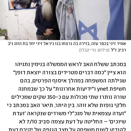
אמיר זיני בכפר עזה, בזירה בה נרצחו בנו ניראל זיני יחד בת הזוג ניב 
רביב ז"ל
(
צילום: גדי קבלו
)
במכתב ששלח האב לראש הממשלה בנימין נתניהו 
הוא ציין "כמה דברים מטרידים בצורה יוצאת דופן" 
שגילתה המשפחה במהלך איסוף הפרטים, בהם 
חשיפת ynet ו"ידיעות אחרונות" על כך שבמחנה 
שורה נותרו שתי מכולות עם כ-350 שקים שמכילים 
חלקי גופות שלא זוהו. בין היתר, תיאר האב במכתב כי 
"ועדה עצמאית של מנכ"לי משרדים שנקראה 'ועדת 
שיוכים' – החליטה על דעת עצמה סביב 7/10 לא 
להודיע לשום משפחה על מצב הגופה של יקירם בעת 