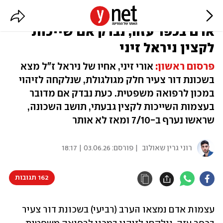
3 שנים אחרי הטבח: נמצאו עצמות
אדם בכפר עזה, נבדק אם שייכות
לקצין ניראל זיני
פרסום ר
אשון:
אורי זיני, אחיו של ניראל ז"ל מצא
בשכונת דור צעיר חלק מגולגולת, שנלקחה לזיהוי
במכון לרפואה משפטית. כעת נבדק אם מדובר
בעצמות השייכות לקצין גבעתי, תושב השכונה,
שראשו נערף ב-7/10 ומאז לא אותר
רוני גרין שאולוב
| פורסם:
03.06.26 | 18:17
162 תגובות
עצמות אדם נמצאו הערב (רביעי) בשכונת דור צעיר 