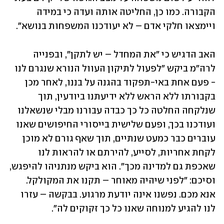
הקבורה. כמו כן, החליטה אותה ועדה כי במידה 
ויימצאו חלקי אדם – לא יעודכנו המשפחות בנושא".
האב הדגיש כי "את המחדל – יש לתקן", ובפנייה 
לרה"מ ביקש "לפעול לתיקון העוול הנורא שנגרם לנו 
- פעם אחת באי-תפקוד בהגנה על בננו, לאחר מכן 
בקבורתו ללא הראש ללא ידיעתנו ביודעין, תוך 
שנלקחה החלטה כל כך כבדה עבורנו מבלי שנשאלנו 
ועודכנו בכך, ופעם שלישית בייסורי החיפושים שאנו 
עוברים כבר כמעט שנתיים, תוך שאף גורם לא מוכן 
לקחת אחריות, לסייע, להירתם או להראות לנו 
שאכפת גם למדינה מכך". הוא ביקש מנתניהו להיפגש, 
וסיכם: "לפני שיהיה מאוחר – תקנו את המקולקל. 
אנא מכם. נפשנו אינה יודעת מרגוע. בבקשה – עזרו 
לנו להגיע למנוחה שאנו כל כך זקוקים לה".