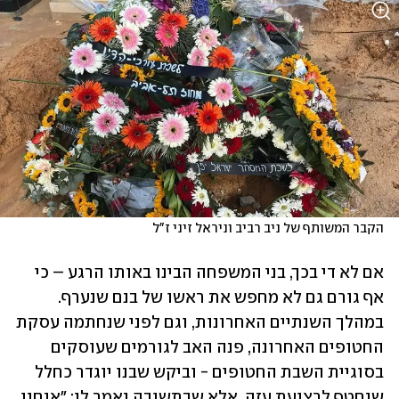
הקבר המשותף של ניב רביב וניראל זיני ז"ל
אם לא די בכך, בני המשפחה הבינו באותו הרגע – כי 
אף גורם גם לא מחפש את ראשו של בנם שנערף. 
במהלך השנתיים האחרונות, וגם לפני שנחתמה עסקת 
החטופים האחרונה, פנה האב לגורמים שעוסקים 
בסוגיית השבת החטופים - וביקש שבנו יוגדר כחלל 
שנחטף לרצועת עזה. אלא שבתשובה נאמר לו: "אנחנו 