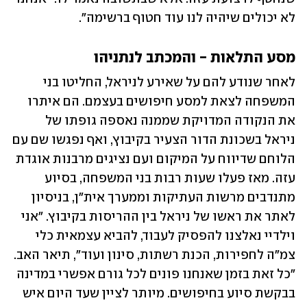
לא יכולים שיהיה לנו עוד חטוף ברשימה".
מסע התלאות - והמכתב לנתניהו
לאחר שנודע להם על שאירע לניראל, החליטו בני 
המשפחה לצאת למסע חיפושים בעצמם. הם איתרו 
את הנקודה המדויקת שממנה נאספה גופתו של 
ניראל בשכונת הדור הצעיר בקיבוץ, ואף נפגשו שם עם 
הלוחם שדיווח על המיקום ועם נציגים מרבנות אוגדת 
עזה. מאז פעלו שעות רבות בני המשפחה, בסיוע 
מתנדבים מרשות העתיקות וממערך אית"ן, בניסיון 
לאתר את ראשו של ניראל בין ההריסות בקיבוץ. "אני 
וילדיי נאלצנו להפסיק לעבוד, להביא עצמאית כלי 
צמ"ה לחפירות, הכנת רשתות, סינון ועוד", תיאר האב. 
"כל זאת בזמן שאנחנו פונים לכל גורם אפשרי במדינה 
בבקשת סיוע בחיפושים. מיותר לציין שעד היום איש 