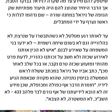
שיספק להם מידע על מה שקרה לניראל בבוקר הטבח, 
אך הדבר היחיד שהוצג להם היה תיעוד מפתיחת שק 
הגופה של ניראל במחנה שורה – שם נדהמו לגלות כי 
ראשו נערף על ידי המחבלים.
עד לאותו רגע מטלטל, לא כשהתבשרו על שנרצח, לא 
בהלווייה וגם לא בשום שיחה רשמית – לא ידעו בני 
המשפחה על שאירע לבנם. "איש לא הכין אותנו 
לאירוע שכזה ולא חשב על זכותנו כהוריו, לדעת פרט 
מהותי ומזעזע שכזה טרם נקבר, או בכל שלב לאחר 
מכן", כתב אביו של ניראל במכתב ששלח לראש 
הממשלה בנימין נתניהו, שהוא מקווה שבאמת הגיע 
לידיו. "חומרת הדבר אף כפולה ומכופלת, שכן מידע 
זה לא הובא לידיעתנו של אף גורם לבד מלהב 433 - לא 
השב"כ, לא המשטרה, לא הצבא".