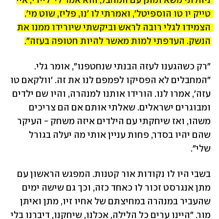
ניהלתי משא ומתן עם המחבל, הוא אמר לי 'ליידי, איי 
טייק יו טו הוספיטל', ואמרתי לו 'נו, פליז, שוט מי'. 
הצמידו לגלי רובה לראש וביקשתי שיורידו ממנו את 
הנשק. העדפתי למות מאשר להיות חטופה בעזה".
"רק כשהגענו לעזה הבנתי שנחטפנו", אומר גלי. 
"המחבלים לא הפסיקו לפמפם לנו את זה. 'וולקאם טו 
עזה', אמרו לנו. הורידו אותנו למנהרה, והיו שם ילדים 
ומבוגרים ישראלים. שאלתי אותם אם הם צריכים 
משהו, ואז שיחקתי עם הילדים איזה משחק - העיקר 
שהם יהיו בסדר, פחות עניין אותי מה יעלה בגורל 
שלי".
בשבי היו לו נקודות אור קטנות. המפגש הראשון עם 
מתן אנגרסט זכור לו כאחד כזה, וכך גם שישה ימים 
שהעביר במנהרה במחיצתם של אחיו זיו, מתן ואיתן 
מור. "היינו ערים כל הלילה, אכלנו, שיחקנו, דיברנו בלי 