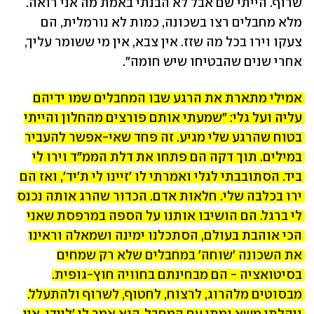
שרוף. הייתי שם אבל לא הבנתי באמת מה אני רואה. 
מלא מחבלים רצו בשכונה, כמות לא נורמלית, הם 
צעקו וירו בכל מה שזז. אין צבא, אין מי ששומר עליך, 
אחרי שנים שהבטיחו שיש חומה". 
אמילי מתארת את הרגע שבו המחבלים שמו ידיהם 
עליה ועל גלי: "שמעתי אותם פורצים מהחלון והייתי 
בטוח שהרגע שלי מגיע. זה פחד שאי-אפשר להעביר 
במילים. תוך דקה הם פתחו את דלת הממ"ד וירו לי 
ביד. הסתובבתי לגלי ואמרתי לו 'זיינו לי ת'יד', ואז הם 
ירו בכלבה שלי. חלאות אדם. הכדור שהרג אותה נכנס 
לי ברגל. הם הושיבו אותנו על הספה במרפסת שאני 
הכי אוהבת בעולם, הסתכלנו ימינה ושמאלה וראינו 
את השכונה 'שוחה' במחבלים שלא רק שמחים 
בסיטואציה - הם מבחינתם בחוויה חוץ-גופית. 
מבסוטים מלהרוג, לרצוח, לחטוף, לשרוף ולהתעלל. 