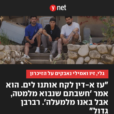
(צילום: זיו קורן)
גלי, זיו ואמילי נאבקים על הזיכרון
"עז א-דין לקח אותנו לים. הוא
אמר 'חשבתם שנבוא מלמטה,
אבל באנו מלמעלה'. רברבן
גדול"