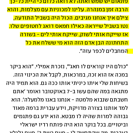
פתאום יש שמש ואתה לא רואה כלום כי היית כל-כך 
הרבה זמן במנהרה. עלינו למכוניות עם מצלמות, והוא 
צילם איך אנחנו מגיבים. הכול היה בשביל התודעה, 
נטו בשביל שייראה כאילו חמאס דואג לחטופים שלו. 
אז שייקח אותי לשוק, שייקח אותי לים - בשורה 
התחתונה הבן אדם הזה הוא מי ששלח את כל 
המחבלים לכפר עזה". 
"כולם היו קוראים לו חאג׳", נזכרת אמילי. "הוא ביקר 
במכה אז הוא זכה, במרכאות, לקבל את הכינוי הזה. 
בשיחות שלי איתו כיניתי אותו ככה גם. הוא תמיד היה 
מתגאה במה שהם עשו ב-7 באוקטובר ואומר 'אתם 
חשבתם שנבוא מלמטה - אנחנו באנו מלמעלה'. הוא 
למד אותנו בצורה מדויקת, וידע עברית ברמה מאוד 
גבוהה למרות שהיה לו מבטא. הוא ידע גם פתגמים 
וביטויים. בכל בוקר הוא היה פותח רדיו ישראלי 