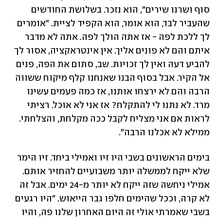
סוף ושרנו שירים", הוא נזכר. בשלושת החודשים 
שהעביר לבד, הוא אומר, הוא הקפיד לציית. "אומרים 
לך ללכת לפה - אז אתה הולך לפה. אתה לא מדבר 
איתם והם לא פונים אליך. אין אינטראקציה, אסור לך 
להביע דעה ואין לך זכויות. שב, סתום את הפה, פנים 
אל הקיר. אבל בסוף הבנו שאנחנו קלף מיקוח ששווה 
הרבה והם לא ירצחו אותנו, אז כמה פעמים עשינו 
מרד. לא נתנו לי להתקלח? אז אני לא אוכל. רציתי 
לראות אם אני מצליח לקבל ככה מקלחת, והצלחתי. 
ממילא לא אכלנו הרבה".  
בימים הראשונים בשבי היו זיו ואמילי ביחד. זיו הימר 
שלא ייקח לממשלה יותר משבועיים להחזיר אותם. 
אמילי ניחשה שזה ייקח לא יותר מ-24 ימים. אבל זה 
לא קרה, וככל שהימים חלפו גבר הייאוש. "היו רגעים 
בשבי שאמרתי אולי זה היום האחרון שלנו פה, והיו 