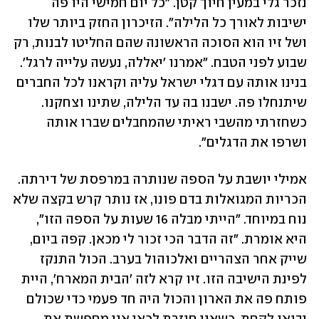
נזכר גלי במעין חיוך קטן. "כל יום חמישי היו פה 
ישיבות לאורך כל הלילה". הזיכרון החזק ביותר שלו 
ושל זיו הוא הסוכה הראשונה שהם החליטו לבנות, רק 
שבוע לפני הטבח. "אמרנו 'יאללה, נעשה עלייה לרגל'. 
בנינו אותה עם דגלי ישראל עליה וקראנו לכל החברים 
שיתנחלו פה. ישבנו בה עד הלילה, שתינו וצחקנו. 
כשחזרתי מהשבי ראיתי שהמחבלים שברו אותה 
ושרפו את הדגלים". 
אמילי יושבת על הספה שנותרה במרפסת של דירתה. 
הכריות המגואלות בדם פונו, אז נותר קרש בקצה שלא 
נוח במיוחד. "הייתי מבלה 16 שעות על הספה הזו", 
היא אומרת. "זה הדבר הכי זכור לי מכאן. קפה ביום, 
שייק אחר הצהריים ואלכוהול בערב. הכול התנקז 
לפינת הישיבה הזו. זיו קרא לזה 'הבית המארח', היית 
פותח פה את הארון והכול היה חד פעמי כדי שכולם 