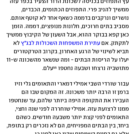
עץ התפוזים בכניסה לשכונת הדור הצעיר בכפר עזה 
ממשיך להניב פרי. התפוזים הכתומים, הכבדים, 
נושרים ונרקבים בדממה כשאף אחד לא קוטף אותם. 
מסביב בתים חרוכים, חלונות מנופצים, דממה. הזמן 
כאן קפא בבוקר ההוא, אבל השעון של הקיבוץ ממשיך 
לתקתק. אם 
עתירת המשפחות השכולות לבג"ץ
 לא 
תביא לשינוי של הרגע האחרון, בקרוב הטרקטורים 
יעלו על הריסות הבתים - ומה שנשאר מהשכונה ש-11 
מתושביה נרצחו ושבעה נחטפו ייעלם. 
עבור שורדי השבי אמילי דמארי והתאומים גלי וזיו 
ברמן זו הרבה יותר משכונה. זה המקום שבו הם 
העבירו את התקופה היפה ביותר שלהם, עד שנחטפו 
ממנו לרצועת עזה. אמילי שוחררה לפני שנה וחצי, 
התאומים לפני קצת יותר משבעה חודשים. כשהם 
ביחד, בין הבתים המפויחים, הם לא נזכרים רק בתופת, 