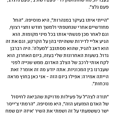
בעברית, מה שהתחשק לו - פעם רשת ב', פעם גלגלצ, 
פעם גלצ".
"הייתי איתו בעיקר במנהרות", היא מוסיפה. "החל 
מחודשיים אחרי שנחטפתי ולמשך חודש וחצי רצוף, 
וגם לאחר מכן פגשתי אותו בכל מיני מקומות. הוא 
הגיע אליי לדירות ששהיתי בהן על הקרקע, וגם את זה 
הוא דאג להגיד, שהוא מסתובב 'למעלה'. היה רברבן 
גדול. בשעות האחרונות שלי בעזה, ביום האחרון, הוא 
לקח אותי לרכב של הצלב האדום. ממש שנייה לפני 
שעברנו בין המכוניות. אתה יודע מה זה אומר? זאת 
הייתה אמירה: אפילו ביום הזה - אני כאן בחוץ מראה 
נוכחות".
"תודה לצה״ל על פעילות מדויקת שהביאה לחיסול 
של האדם המזעזע הזה", היא מוסיפה. "הרמתי צ׳ייסר 
ישר כששמעתי על זה ושמתי את השיר 'איזה יום שמח 