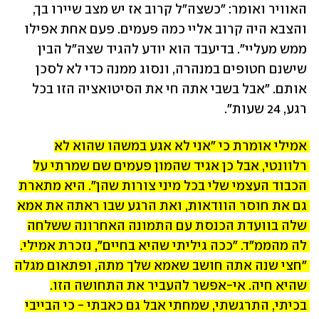
האוויר ואומר: "כשצה"ל קרוב אז יש מצב שיירו בך, 
והצבא היה קרוב אליי כמה פעמים. פעם אחת אפילו 
ממש מעליי״. בדיעבד הוא יודע להגיד שצה"ל הבין 
שישנם חטופים במנהרה, ונסוג ממנה כדי לא לסכן 
אותם. "אבל בשבי אתה חי את הסיטואציה הזו בכל 
רגע, 24 שעות". 
אמילי אומרת כי "אני לא אגע במשהו שהוא לא 
רלוונטי, אבל כן אגיד שהמון פעמים שם שמרתי על 
הכבוד העצמי שלי בכל מיני צורות שהן". היא מתארת 
גם את חוסר הוודאות, ואת הרגע שבו ראתה את אמא 
שלה בוועדת הכנסת עם התמונה האחרונה ששלחה 
לה מהממ"ד. "ככה גיליתי שהיא בחיים", נזכרת אמילי. 
"חצי שנה אתה חושב שאמא שלך מתה, ופתאום מגלה 
שהיא חיה. אי-אפשר להעביר את התחושה הזו. 
בכיתי, התרגשתי, שמחתי אבל גם כאבתי - כי הבייבי 