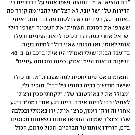
"הם הוציאו אותי החוצה, ושמו אותי על הברכיים בין 
הדירות שלי ושל יובל. לא הצלחתי להבין מה קורה פה 
באותו רגע, העיניים לא קולטות מה הן חוות. ראיתי 
ששרפו את הסוכה, השחיתו את השכונה ושרפו דגלי 
ישראל. אחרי כמה דקות כיסו לי את העיניים והעלו 
אותי לאוטו, ואז הבנתי שאני הולך לחיות בעזה. 
בדיעבד הבנתי שגלי ואמילי היו איתי ברכב גם. ב-48 
השעות הבאות הייתי אזוק, כפות ומכוסה עיניים". 
התאומים אסופים יחסית למה שעברו. "אנחנו כולה 
שישה חודשים בבית בסופו של דבר", מזכיר גלי, 
ומגולל את 7 באוקטובר שלו. "לקחתי סכין ורצתי 
לאמילי כדי להיות איתה. היינו רגע אחד בממ"ד ורגע 
אחרי זה זרקו רימון, פרצו אותו, ירו באמילי ובכלבה 
שלה צ'וצ'ה שמתה. הוציאו אותנו כשאנחנו מכוסים 
בדם, הורידו אותנו על הברכיים, הכול מדמם, הכול 