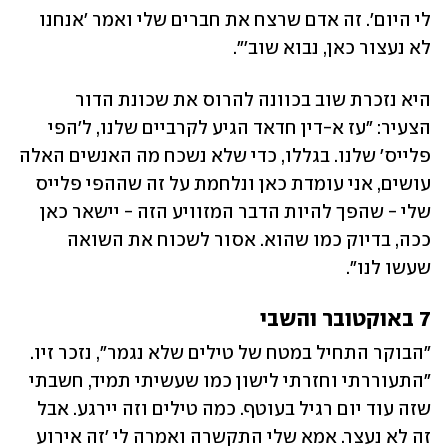
לי היום'. זה אדם שרצח את חברים שלי ואמר 'אנחנו 
לא נעצור כאן, נבוא שוב'". 
היא נזכרת שוב בכוונה להרוס את שכונת הדור 
הצעיר: "עז א-דין חדאד הגיע לקרביים שלנו, ל'הפי 
פלייס' שלנו. בגללו, כדי שלא נשכח מה האנשים האלה 
עושים, אני עומדת כאן ונלחמת על זה שההפי פלייס 
שלי - שהפך להיות הדבר המזוויע הזה - יישאר כאן 
ככה, בדיוק כמו שהוא. אסור לשכוח את השואה 
שעשו לנו". 
7 באוקטובר והשבי
"הבוקר התחיל במטח של טילים שלא נגמר", נזכר זיו. 
"התעוררתי וחזרתי לישון כמו שעשיתי תמיד, חשבתי 
שזה עוד יום רגיל בעוטף. כמה טילים וזה יירגע. אבל 
זה לא נעצר. אמא שלי התקשרה ואמרה לי 'זה אירוע 