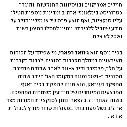
חיילים אמריקנים ובניסיונות התנקשות, והוגדר 
כטרוריסט בינלאומי. ארה"ב ומדינות נוספות הטילו 
עליו סנקציות, ואף הוצע פרס של 15 מיליון דולר על 
מידע שיוביל ללכידתו. ניסיון לחסלו בתימן בשנת 
2020 לא צלח.
בכיר נוסף הוא 
ג'וואד רפארי
, מי שפיקד על הכוחות 
האיראניים במהלך הקרבות בסוריה, לרבות בקרבות 
על חלב, פלמירה ודיר א-זור. לאחר שהודח מהזירה 
הסורית ב-2021 ומונה במקומו חאג' חיידר שהיה 
המפקד בעיראק, הוא מונה לתפקיד בכיר באגף 
המבצעים המיוחדים של מודיעין משמרות המהפכה. 
בשנה האחרונה, גהפארי נתון לסנקציות חמורות מצד 
ארה"ב בשל מעורבותו בפעולות טרור מחוץ לגבולות 
איראן.