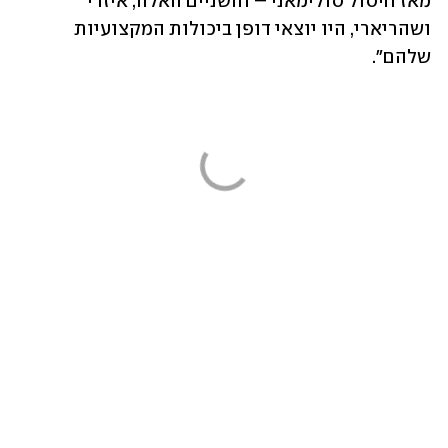
מאז חיסול סולימאני – והשניים האלה, איזדי 
ושהריארי, היו יוצאי דופן ביכולות המקצועיות 
שלהם".