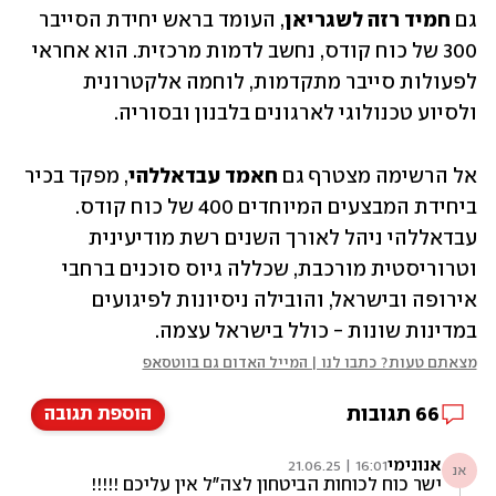
גם 
חמיד רזה לשגריאן
, העומד בראש יחידת הסייבר 
300 של כוח קודס, נחשב לדמות מרכזית. הוא אחראי 
לפעולות סייבר מתקדמות, לוחמה אלקטרונית 
ולסיוע טכנולוגי לארגונים בלבנון ובסוריה.
אל הרשימה מצטרף גם 
חאמד עבדאללהי
, מפקד בכיר 
ביחידת המבצעים המיוחדים 400 של כוח קודס. 
עבדאללהי ניהל לאורך השנים רשת מודיעינית 
וטרוריסטית מורכבת, שכללה גיוס סוכנים ברחבי 
אירופה ובישראל, והובילה ניסיונות לפיגועים 
במדינות שונות - כולל בישראל עצמה.
מצאתם טעות? כתבו לנו | המייל האדום גם בווטסאפ
66
תגובות
הוספת תגובה
אנונימי
16:01 | 21.06.25
אנ
ישר כוח לכוחות הביטחון לצה"ל אין עליכם !!!!!