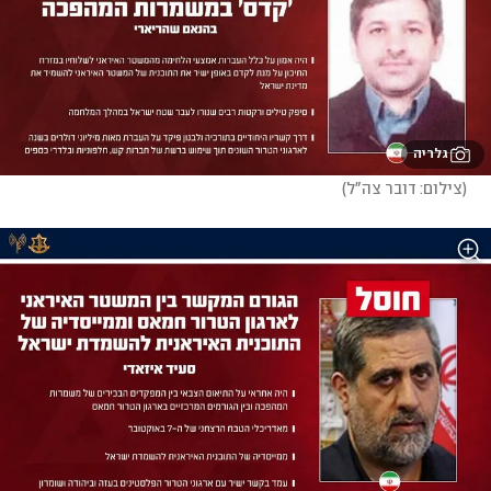
גלריה
(
צילום: דובר צה"ל
)