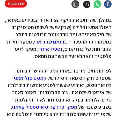
66 תגובות
במהלך שהרחיב את היקף הציד אחר הבכירים באיראן, 
חיסלו אמש והלילה (שבין שישי לשבת) מטוסי קרב 
של חיל האוויר שניים מהדמויות הבולטות ביותר 
במשמרות המהפכה -  
בהנאם שהריארי
, מפקד יחידת 
ההברחות של כוח קודס, ו
סעיד איזדי
, מפקד "גיס 
פלסטין" והאחראי על הקשר עם חמאס. 
לפי מומחים, מדובר באחת המכות הקשות ביותר 
שספג כוח קודס מאז חיסולו של 
קאסם סולימאני
בינואר 2020, ואירוע שעשוי לפגוע אנושות ביכולתה 
של איראן לשקם את "ציר ההתנגדות" באזור לאחר 
סיום הלחימה בעזה. זאת במיוחד לאחר היעלמותו 
בשבוע שעבר של 
מפקד כוח קודס איסמעיל קאאני
, 
שלפי דיווח שפורסם ב"ניו יורק טיימס" חוסל גם הוא 