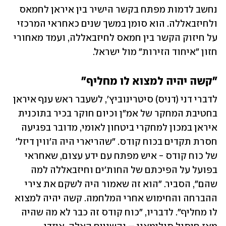
נחשב לדמות מפתח בקשר הישיר בין איראן לחמאס 
ולחיזבאללה. הוא סומן במשך שנים כאחראי המרכזי 
על חיזוק הקשר בין חמאס לחיזבאללה, ועמד מאחורי 
חזון "איחוד הזירות" מול ישראל.
"קשה יהיה למצוא לו מחליף"
לדברי דני (דניס) סיטרינוביץ', לשעבר ראש ענף איראן 
בחטיבת המחקר של אמ"ן וכיום חוקר בכיר בתוכנית 
איראן במכון למחקרי ביטחון לאומי, מדובר בפגיעה 
חסרת תקדים בכוח קודס. "שהריארי היה ה'ווין דיזל' 
של כוח קודס - איש מפתח עם ידע עצום, שאחראי 
בפועל על הפיכתם של החות'ים וחיזבאללה למה 
שהם", הסביר. "הוא זה שאמור היה לשקם את צירי 
ההברחה והחימוש אחרי המלחמה. קשה יהיה למצוא 
לו מחליף". לדבריו, "כוח קודס זה כבר לא מה שהיה 