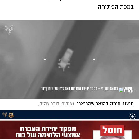
במכת הפתיחה.
תיעוד: חיסול בהנאם שהריארי 
(
צילום: דובר צה"ל 
)