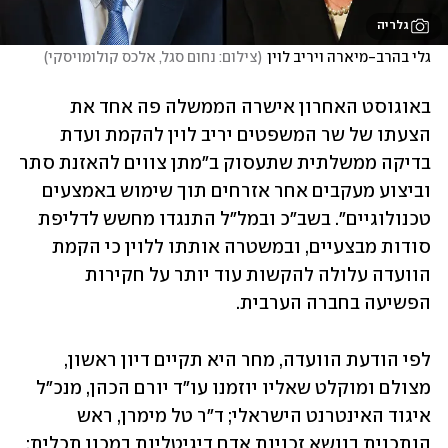
גלריה
גלי בהרב-מיארה ויריב לוין
(
צילום: נחום סגל, אלכס קולומויסקי
)
באוגוסט האחרון אישרה הממשלה פה אחד את 
הצעתו של שר המשפטים יריב לוין להקמת ועדת 
בדיקה ממשלתית שתעסוק ב"מתן צווים להאזנת סתר 
וביצוע מעקבים אחר אזרחים תוך שימוש באמצעים 
טכנולוגיים". בשב"כ ובמל"ל התנגדו מחשש לדליפת 
סודות מבצעיים, ובמשטרה אותתו ללוין כי הקמת 
הוועדה עלולה להקשות עוד יותר על חקירות 
הפשיעה בחברה הערבית. 
לפי הודעת הוועדה, מחר היא תקיים דיון ראשון, 
מצולם ומוקלט שאליו יוזמנו עו"ד יורם הכהן, מנכ"ל 
איגוד האינטרנט הישראלי; ד"ר טל מימרן, ראש 
הותכנית בנושא זכויות אדם דיגיטליות במכון תכלית; 