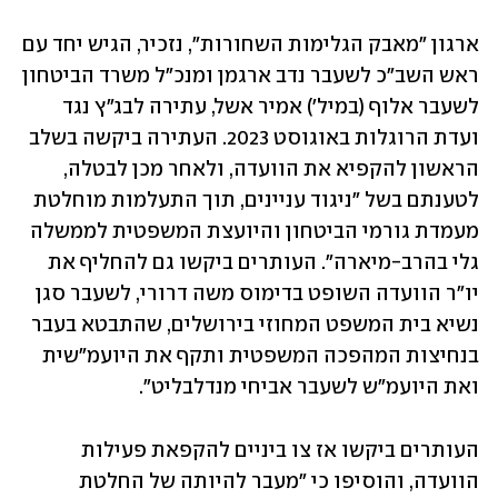
ארגון "מאבק הגלימות השחורות", נזכיר, הגיש יחד עם 
ראש השב"כ לשעבר נדב ארגמן ומנכ"ל משרד הביטחון 
לשעבר אלוף (במיל') אמיר אשל, עתירה לבג״ץ נגד 
ועדת הרוגלות באוגוסט 2023. העתירה ביקשה בשלב 
הראשון להקפיא את הוועדה, ולאחר מכן לבטלה, 
לטענתם בשל "ניגוד עניינים, תוך התעלמות מוחלטת 
מעמדת גורמי הביטחון והיועצת המשפטית לממשלה 
גלי בהרב-מיארה". העותרים ביקשו גם להחליף את 
יו"ר הוועדה השופט בדימוס משה דרורי, לשעבר סגן 
נשיא בית המשפט המחוזי בירושלים, שהתבטא בעבר 
בנחיצות המהפכה המשפטית ותקף את היועמ"שית 
ואת היועמ"ש לשעבר אביחי מנדלבליט". 
העותרים ביקשו אז צו ביניים להקפאת פעילות 
הוועדה, והוסיפו כי "מעבר להיותה של החלטת 