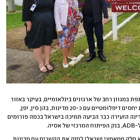
ניואה אמנם אינה חברה באו"ם, אך משתתפת במגוון רחב של ארגונים בינלאומיים, בעיקר באזור 
אסיה והאוקיינוס השקט. היא גם מקיימת יחסים דיפלומטיים עם כ-20 מדינות, בהן סין, יפן, 
אוסטרליה, הודו, הפיליפינים וצ'ילה. המדינה הזעירה כבר הביעה תמיכה בישראל בכמה פורומים 
ה. 
כינון היחסים הדיפלומטיים עם ניואה הוא חלק ממאמצי ישראלי לחזק את הקשרים עם מדינות 