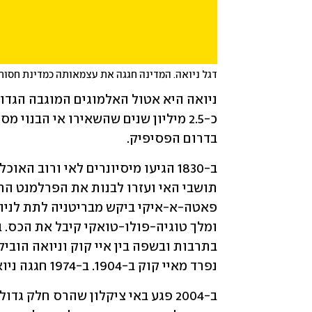
דגל ניואה. המדינה חגגה את עצמאותה כמדינת חסות של נ
בדרום הפסיפיק. 
נפרד מאיי קוק ב-1904. ב-1974 חגגה ניואה עצמאות כמדינת חסות של ניו זילנד.