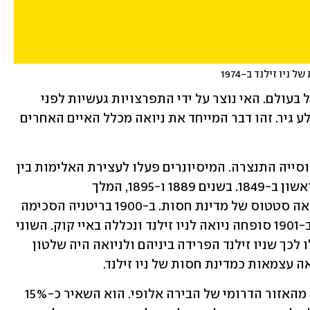
יו זילנד ב-1974
ניואה היא אטול האלמוגים המוגבה הגדול בעולם. האי נוצר על ידי התפרצויות געשיות לפני 
כ-2.5 מיליון שנים שהשאירו אי הבנוי מסלע גיר. זהו דבר המייחד את ניואה מכלל האיים האחרים 
ב-1830 הגיעו מיסיונרים לאי ורוב האוכלוסייה התנצרה. המיסיונרים פעלו לעצירת האלימות בין 
תושבי האי ועזרו לבנות את הפרלמנט הראשון ב-1849. בשנים 1889 ו-1895, המלך 
פאטה-א-איקי ביקש מבריטניה לתת לניואה סטטוס של מדינת חסות. ב-1900 בריטניה הסכימה 
ומלך טוגיה-פולו-טואקי קיבל את הכס. ב-1901 סופחה ניואה לניו זילנד ונכללה באיי קוק. השוני 
בתרבות ובשפה בין איי קוק וניואה הובילו לכך שניו זילנד הפרידה ביניהם ולניואה היה שלטון 
ב-2004 פגע באי ציקלון שהרס חלק גדול מהאזור הדרומי של הבירה אלופי. הוא השאיר כ-15% 