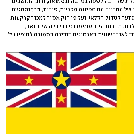
בניואה מדברים ניואנית שהיא שפה פולינזית שקרובה לשפה בטונגה ובסמואה, ורוב התושבים 
יודעים גם אנגלית. ענפי הייצוא העיקריים של המדינה הם ספינות מכליות, פירות, תרמוסטטים, 
טקסטיל ומכשירי מדידה. כרבע משטחה מיועד לגידול חקלאי, ועל פי חוק אסור למכור קרקעות 
לזרים, והן עוברות ברובן במשפחה מדור לדור. תיירות הינה ענף מרכזי בכלכלה של ניואה, 
שנחשבת לאתר צלילות אטרקטיבי, במיוחד לאורך שונית האלמוגים הנדירה הסמוכה לחופיו של 