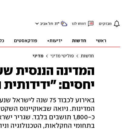
מבזקים
דווחו לנו
°
31
תל אביב
ראשי
חדשות
ידיעות+
פודקאסטים
כל
חדשות
פוליטי מדיני
מדיני
המדינה הננסית שע
יחסים: "ידידותית 
באירוע לכבוד 75 שנה לי
המדינות. ניואה שבאוקיינוס השקט 
כ-1,800 תושבים בלבד. שגריר 
בתחומי החקלאות, הטכנולוגיה וניה