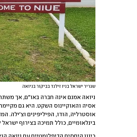
שגריר ישראל בניו זילנד בביקור בניואה
בינלאומיים, כולל תמיכה בצירוף ישראל ל-ADB, בנק הפיתוח המרכזי של אסי