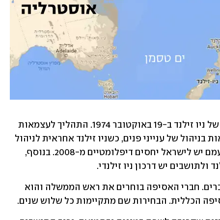
ניואה חגגה את עצמאותה כמדינת חסות של ניו זילנד ב-19 באוקטובר 1974. התהליך לעצמאות 
החל 40 שנים לפני כן. ניואה קיבלה עצמאות בניהול של ענייני פנים, כשניו זילנד אחראית לניהול 
יחסי חוץ וביטחון. זאת בדומה לאיי קוק עמם יש לישראל יחסים דיפלומטיים מ-2008. בנוסף, 
 ולתושבים יש דרכון ניו זילנדי. 
לניואה אסיפה כללית שמורכבת מ-20 חברים. חברי האסיפה בוחרים את ראש הממשלה והוא 
ה הכללית. הבחירות שם מתקיימות כל שלוש שנים.  