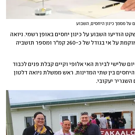
 על מסמך כינון היחסים, השבוע
ישראל ומדינת האי ניואה שבאוקיינוס השקט הודיעו השבוע על כינון יחסים באופן רשמי. ניואה 
היא אחת מהמדינות הזעירות בעולם הממוקמת על אי בגודל של כ-260 קמ"ר ומספר תושביה 
שגריר ישראל בניו זילנד רן יעקובי הגיע ביום שלישי לבירת האי אלופי וקיים קבלת פנים לכבוד 
75 שנה לישראל, במהלכה הוכרז על כינון היחסים בין שתי המדינות. ראש ממשלת ניואה דלטון 
שגריר יעקובי.  