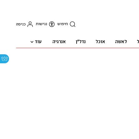
חיפוש
נגישות
כניסה
עוד
ל
לאשה
אוכל
נדל"ן
אנרגיה