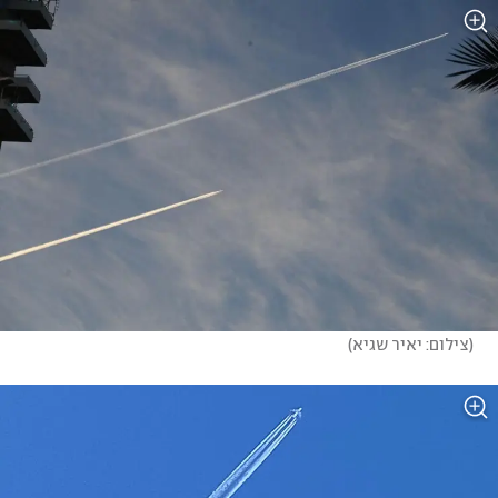
(
צילום: יאיר שגיא
)