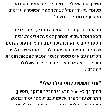
משקף את האקלים החינוכי בבית הספר. האירוע 
מטופל על-ידי הנהלת בית הספר, המשטרה וגורמים 
מקצועיים נוספים ברשות".
הם אמרו כי עוד לפני המקרה החריג, הקדיש בית 
הספר את השבוע האחרון למניעת אלימות: "בית 
הספר קיים סדנאות ושיעורים בתחומי הדעת השונים 
שעסקו בתופעת האלימות, לרבות מפגש של תלמידי 
הכיתות עם איש משטרה אשר הסביר להם את חומרת 
העבירות ואף את האחריות הפלילית שעלולה 
להיגרם".
״אני חוששת לחיי הילד שלי״
בתוך כך, ל-Ynet נודע כי במהלך הבוקר (ראשון) 
התרחש עוד מקרה אלימות בבית ספר יסודי בראש 
העין, כאשר תלמיד כיתה ב׳ חנק את חברו לכיתה. 