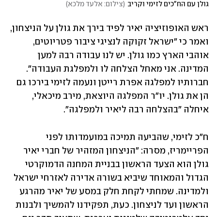
גולן עם הח"כים לזימי וקריב
(
צילום: אלעד מלכא
)
ראש האופוזיציה יאיר לפיד בירך את גולן על הניצחון, 
ואמר כי "ישראל זקוקה לנציגי ציבור פטריוטים, 
אוהבי הארץ כמו גולן. יש לנו עבודה רבה למען 
המדינה. אני מאחל הצלחה לו ולמפלגת העבודה". 
חברותיו למפלגה אפרת רייטן ונעמה לזימי בירכו גם 
הן את גולן. יו"ר המפלגה היוצאת, מירב מיכאלי, 
איחלה "בהצלחה רבה ליאיר ולמפלגה".
ח"כ לזימי, שהביעה תמיכה במועמדותו לפני 
הפריימריז, מסרה: "הניצחון המזהיר של חברי יאיר 
גולן הוא הצעד הראשון בבניית המחנה הדמוקרטי 
הגדול והמאוחד שיביא בשורה אדירה לאזרחי ישראל 
ולמדינה. שמחתי לקחת חלק במסע של יאיר מהרגע 
הראשון ועד לניצחון. כעת, תפקידנו להמשיך ולבנות 