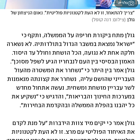
גלריה
"צריך להתאחד, זו לא העת לקטנוניות פוליטית". נאום הניצחון של 
גולן
(
צילום: דנה קופל
)
גולן מתח ביקורת חריפה על הממשלה, ותקף כי 
"ישראל נמצאת במשבר הגדול בתולדותיה. לא נשארה 
חלקה אחת לא נגועה, הכל הושחת וחולל עד היסוד. 
האמון הבסיסי בין העם לנבחריו הגיע לשפל מסוכן". 
גולן אמר בין היתר כי "נשחרר את המשטרה מהעול 
העברייני שהושם עליה,  נשחרר את קצונתה מנאמנות 
לשר עבריין מושחת ומשחית. נעשה אתחול מחדש 
במערכות החינוך והבריאות", והדגיש כי "נשקיע את 
כל יהבנו בהפלת הממשלה ובהקדמת הבחירות".
גולן אמר כי יקים מיד צוות הידברות "על מנת לקדם 
את האיחוד הפוליטי עם מרצ. זו לא העת לקטנוניות 