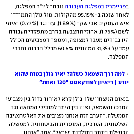
ב
פריימריז במפלגת העבודה
 ונבחר ליו"ר המפלגה, 
לאחר שזכה ב-95.15% מהקולות. מול גולן התמודדו 
איש העסקים אבי שקד (1.89%), עזי נגר (0.77%) ואיתי 
לשם (1.76%). אחוזי ההצבעה בקרב מתפקדי העבודה 
היו גבוהים מעבר למצופה, ומספר המצביעים הכולל 
עמד על 31,353 המהווים 60.6% מכלל חברות וחברי 
המפלגה.
• 
למה דרך השמאל כשלה? יאיר גולן בטוח שהוא 
יודע | ריאיון לפודקאסט "120 ואחת"
בנאום הניצחון שלו, גולן קרא לאיחוד גדול בין מצביעי 
המרכז והשמאל, ופנה בין היתר למובילי המחאה נגד 
הממשלה. "הערב הזה אנחנו מציבים את האלטרנטיבה 
השלטונית, הערכית, המוסרית והביטחונית לממשלה 
הכושלת ביותר בתולדות ישראל", אמר. "אנחנו 