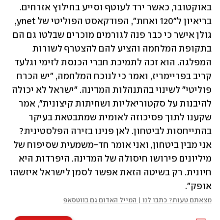
באוקטובר, כאשר ירד לעוטף וסייע בחילוץ אזרחים. 
בריאיון ל"120 ואחת", הפודקאסט הפוליטי של ynet, 
גולן אישר כי כבר פנה לגורמים מוכרים שבלטו גם הם 
בתקופת המלחמה והציע להם להצטרף לשורות 
המפלגה. הוא זכה לתמיכת חברי הכנסת לזימי וגלעד 
קריב בפריימריז, ואמר כי לנוכח המלחמה, "יש הכרח 
פוליטי" לשינוי בהתנהלות המדינה. "ישראל לא יכולה 
להיבנות על סקטוריאליות ושחיתות קיצונית", אמר 
שקענו לתוך פסיכוזה לאומית שמתבטאת בעיקר 
בהתייחסות לביטחון. לאן פנינו בזירה הפלסטינית? 
אני מבין ביטחון, ואני אומר חד-משמעית שסיפוח של 
מיליונים פירושו חיסולה של המדינה. היפרדות היא 
חיונית. רק בשיטה הזאת אפשר לסמן לישראל איזשהו 
אופק".
מצאתם טעות? כתבו לנו | המייל האדום גם בווטסאפ