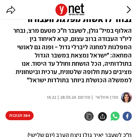
עם יותר מ-95% מהקולות: יאיר גולן
נבחר לראשות מפלגת העבודה
האלוף במיל' גולן, לשעבר ח"כ מטעם מרצ, נבחר
ליו"ר העבודה ברוב עצום, קרא לאיחוד בין
המפלגות למחנה ליברלי גדול - ופנה גם לאנשי
המחאה: "ישראל נמצאת במשבר הגדול
בתולדותיה, הכל הושחת וחולל עד היסוד. אנו
מציבים כעת חלופה שלטונית, ערכית וביטחונית
לממשלה הכושלת ביותר בתולדות ישראל"
מורן אזולאי
| פורסם:
28.05.24 | 16:22
384 תגובות
ח"כ לשעבר יאיר גולן ניצח הערב (יום שלישי) 