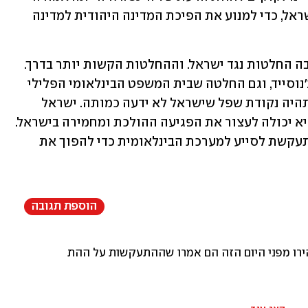
להיות החלטה של ישראל ומדיניות של ישראל, כדי למנוע את הפיכת המדינה היהודית למדינה 
חוות הדעת של ה־ICJ מצטרפת לעוד הרבה החלטות נגד ישראל. וההחלטות הקשות יותר בדרך. 
גם החלטה של אותו בית משפט בעניין הג'נוסייד, וגם החלטה שבית המשפט הבינלאומי הפלילי 
(ICC) על צווי מעצר נגד נתניהו וגלנט. זו תהיה נקודת שפל שישראל לא ידעה כמותה. ישראל 
צריכה להתעורר. ישראל חייבת להבין שהיא יכולה לעצור את הפגיעה ההולכת ומחמירה בישראל. 
אבל הממשלה הנוכחית, צריך להודות, מתעקשת לסייע למערכת הבינלאומית כדי להפוך את 
הוספת תגובה
רו מפני היום הזה הם אמרו שההתעקשות על ההתנחלויות מסכנת את