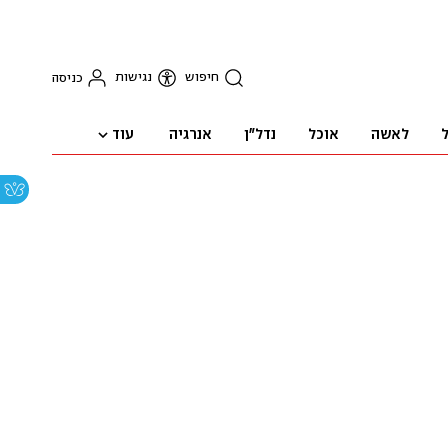
חיפוש
נגישות
כניסה
עוד
ל
לאשה
אוכל
נדל"ן
אנרגיה