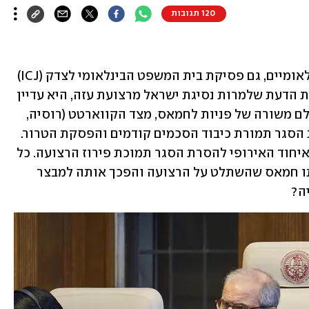
120 תגובות
בדיוק כמו החלטות אחרות במוסדות בינלאומיים, גם פסיקת בית המשפט הבינלאומי לצדק (ICJ) 
מבוססת על שקרים. כך, למשל, קבעה חוות הדעת שלמרות נסיגת ישראל מרצועת עזה, היא עדיין 
הכוח הכובש. האמנם? בית המשפט התעלם משורה של פניות לחמאס, מצד הקווארטט (רוסיה, 
ארה"ב, האו"ם והאיחוד האירופי) להסרת הסגר תמורת כיבוד הסכמים קודמים והפסקת הטרור. 
והוא התעלם מפנייה של שרי החוץ של האיחוד האירופי להסרת הסגר תמוכת פירוז הרצועה. כל 
ההצעות הללו נדחו על ידי חמאס. זה אותו חמאס שהשתלט על הרצועה והפכך אותה למבצר 
יה?