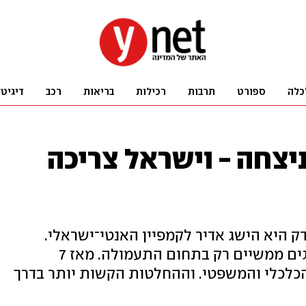
כלה
ספורט
תרבות
רכילות
בריאות
רכב
דיגיט
צחה - וישראל צריכה
 היא הישג אדיר לקמפיין האנטי־ישראלי.
במשך שני עשורים היו ל־BDS הישגים ממשיים רק בתחום התעמולה. מאז 7
כלכלי והמשפטי. וההחלטות הקשות יותר בדרך