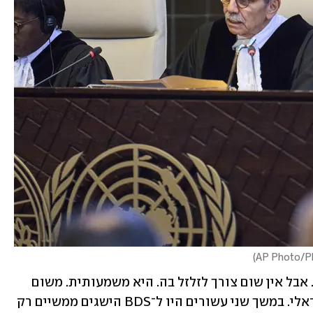
)
ההחלטה עצמה היא בעלת אופי הצהרתי. אבל אין שום צורך לזלזל בה. היא משמעותית. משום 
שמדובר בהישג אדיר לקמפיין האנטי־ישראלי. במשך שני עשורים היו ל־BDS הישגים ממשיים רק 