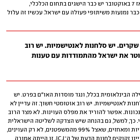
בתחום התעמולה, ולא רק בקמפוסים. מאז 7 באוקטובר יש כבר הישגים בתחום הכלכלי, 
שמושפע מהדין הבינלאומי. חברות רבות כבר נמנעות משיתופי פעולה עם ישראל. עכשיו זה עלול 
 שקרים. יש סלחנות לאנטישמיות. יש רוב
פוטר את ישראל מהתמודדות עם טענות
יש לנו אלף ואחת טענות נכונות נגד הקהילה הבינלאומית בכלל, ונגד מוסדות האו"ם בפרט. יש 
צביעות. יש מוסר כפול. יש שקרים. יש סלחנות לאנטישמיות. יש רוב אוטומטי חשוך. זה עדיין לא 
פוטר את ישראל מהתמודדות עם טענות נכונות. אפשר להוריד את מפלס העוינות. לא מצד הרוב 
החשוך, אבל לפחות מצד הגוש הדמוקרטי. כך, למשל, גם בהנחה שיש הצדקה לשליטה הישראלית 
בשטחים - אין הצדקה לעוד ועוד התנחלויות ומאחזים, שאצל 99% מהמשפטנים, לא רק העוינים, 
הם בגדר הפרה של הדין הבינלאומי. לא היינו זקוקים לחוות הדעת של ה־ICJ. זו הייתה אמורה 