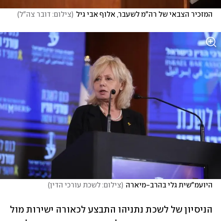
המזכיר הצבאי של רה"מ לשעבר, אלוף אבי גיל
(
צילום: דובר צה"ל
)
היועמ"שית גלי בהרב-מיארה
(
צילום: לשכת עורכי הדין
)
הניסיון של לשכת נתניהו התבצע לכאורה ישירות מול 