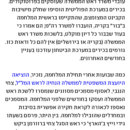
עובדי משרד ראש הממשלה שעוסקים בפרוטוקולים. 
בכירים במערכת הפוליטית הוסיפו שחלק מישיבות 
הקבינט המצומצם, שהתקיימו בראשית המלחמה 
ב"בור" בקריה, הועברו למשרד רה"מ; הם אמרו כי 
בעוד שבבור כל דיון מוקלט, בלשכות משרד ראש 
הממשלה (בקריה או בירושלים) אין להם כל ודאות כזו. 
גורמים בכירים במערכת הביטחון עודכנו בעניין 
בחודשים האחרונים.
כמה שבועות אחרי תחילת המלחמה, נזכיר, 
הוציאה 
היועצת המשפטית לממשלה הנחיה לראש המל"ל
, צחי 
הנגבי, לאסוף מסמכים מסווגים שנמסרו ללשכת ראש 
הממשלה ועסקו בחודשים שלפני המלחמה. המסמכים 
נאספו לכאורה לקראת חקירה אפשרית בסיבות 
ובמחדלים שהובילו למלחמה. בין היתר, פרסם בשעתו 
גידי וייץ ב'הארץ' כי ראש הסגל צחי ברוורמן ביקש 