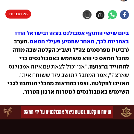
28 תגובות
ביום שישי הותקף אמבולנס בעזה ובישראל הודו 
באחריות לכך, מאחר שהסיע פעילי חמאס
. הערב 
(רביעי) מפרסמים צה"ל ושב"כ הקלטה שבה מודה 
מחבל חמאס כי הוא משתמש באמבולנסים כדי 
להתנייד ברצועה. 
"אני יכול לצאת עם איזה אמבולנס 
שארצה", אמר המחבל לתושב עזה ששוחח איתו. 
האזינו להקלטה, וצפו בהודאות מחבלי הנוחבה לגבי 
השימוש באמבולנסים למטרות ארגון הטרור
.