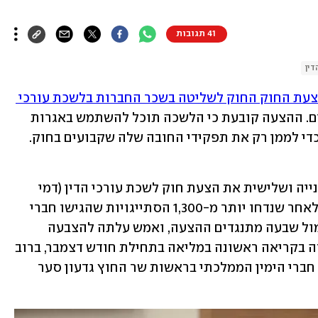
41 תגובות
דין
הצעת החוק החוק לשליטה בשכר החברות בלשכת עורכי 
,  ברוב של 52 תומכים מול 45 מתנגדים. ההצעה קובעת כי הלשכה תוכל להשתמש באגרות 
די לממן רק את תפקידי החובה שלה שקבועים בחוק. 
ביום שני אישרה ועדת החוקה לקריאה שנייה ושלישית את הצעת חוק לשכת עורכי הדין (דמי 
חבר), שיזם ח"כ חנוך מילביצקי (הליכוד), לאחר שנדחו יותר מ-1,300 הסתייגויות שהגישו חברי 
האופוזיציה. היא עברה ברוב של שמונה מול שבעה מתנגדים ההצעה, ואמש עלתה להצבעה 
סופית במליאת הכנסת. הצעת החוק עברה בקריאה ראשונה במליאה בתחילת חודש דצמבר, ברוב 
דחוק של 55 תומכים אל מול 53 מתנגדים. חברי הימין הממלכתי בראשות שר החוץ גדעון סער 