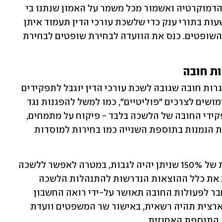
הוא פנה לשר לוין, ואמר: "לא אמכור את הדמוקרטיה ואשמור מכל משמר על האמון שנתנו בי 
עשרות אלפי עורכות ועורכי דין שעמדו שעות בתורי ענק כדי שלשכת עורכי הדין תעמוד איתן 
להגנת מערכת המשפט ועצמאות בחירת השופטים. כנס את הוועדה לבחירת שופטים לבחירת 
ת חובה
לפי הצעת החוק, השימוש בדמי החבר ואגרות חובה שגובה לשכת עורכי הדין יוגבל לתפקידים 
והפעולות שקבעה הוועדה, כדי למנוע שימושים לצרכים "פוליטיים", כמו למשל להפגנות נגד 
המהפכה המשפטית. התקציב ישמש לתפקידי החובה של הלשכה בלבד - פיקוח על מתמחים, 
מערך שיפוט אתיקה, וכן לפעולות נוספות הנמנות בתוספת השנייה כמו בחירות למוסדות 
על סכום בסיס זה, תיקבע תוספת אחוזית של 150% שניתן יהיה לגבות, במטרה לאפשר ללשכה 
ולמחוזות להתנהל באופן עצמאי ולכסות את כלל ההוצאות הנדרשות להתנהלות הלשכה 
והמחוזות ביעילות. התאמת גובה דמי החבר לפעולות החובה תאושר על-ידי רואה החשבון 
המבקר של לשכת עורכי הדין. המועצה הארצית תהיה רשאית, באישור שר המשפטים וועדת 
התוספת האחוזית. 