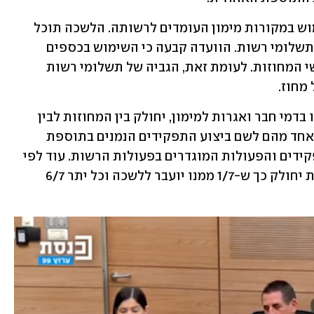
בנוסף, הלשכה תהיה רשאית לעשות שימוש במקורות מימון העומדים לרשותה. הלשכה תוכל 
להתנות השתתפות בתשלומם של אותם תשלומי רשות. הוועדה קבעה כי השימוש בכספים 
מהמקורות הללו, יותנה בהסכמת כל ראשי המחוזות. לעומת זאת, הגביה של תשלומי רשות 
מחוז. 
בתיקון מוצע לקבוע גם כי תקציב שמקורו בדמי חבר ואגרות למימון, יחולק בין המחוזות לבין 
שאר הלשכה בהתאם לסכום הנדרש לכל אחד מהם לשם ביצוע התפקידים הנמנים בתוספת 
השנייה, והם יוכלו לייעד אותו לכלל התפקידים והפעולות המוגדרים בפעולות הרשות. עוד לפי 
המוצע, תקציב שמקורו בתוספת האחוזית יחולק כך ש-1/7 ממנו יועבר ללשכה וכל יתר 6/7 