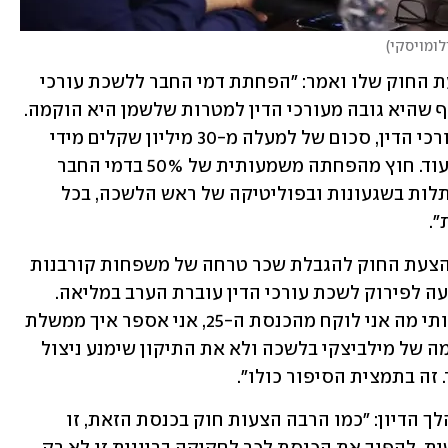
לומויסקי
)
בפתח הדיון, ח"כ מילביצקי הציג את הצעת החוק שלו ואמר: "הפחתת דמי החבר ללשכת עורכי 
הדין תחייב את הלשכה להשקיע את הכסף שהיא גובה מעורכי הדין למטרות שלשמן היא הוקמה. 
עד היום כמחצית הכסף שנגבה מציבור עורכי הדין, סכום של למעלה מ-30 מיליון שקלים מידי 
שנה, נותב לצרכים אישיים ופוליטים. לא עוד. חוץ מהפחתה משמעותית של 50% בדמי החבר 
השנתיים, עורכי  הדין גם משתחררים מהתלות בשגעונות ובפוליטיקה של ראש הלשכה, בכל 
. 
בהמשך, חבר הכנסת גלעד קריב אמר כי "הצעת החוק להגבלת שכר טרחה של משפחות קורבנות 
הטרור מחכה בוועדה עוד מפברואר, ההצעה לפירוק לשכת עורכי הדין עוברת הערב במליאה. 
זאת תמצית הממשלה הזאת. כשישאלו אותי מה אני לוקח מהכנסת ה-25, אני אספר איך ממשלת 
ישראל והקואליציה הכניסו את חוק הנקמה של מילביצקי בלשכה ולא את התיקון שימנע ניצול 
זה בתמצית הסיפור כולו".
ח"כ נעמה לזימי מהדמוקרטים אמרה במהלך הדיון: "כמו הרבה הצעות חוק בכנסת הזאת, זו 