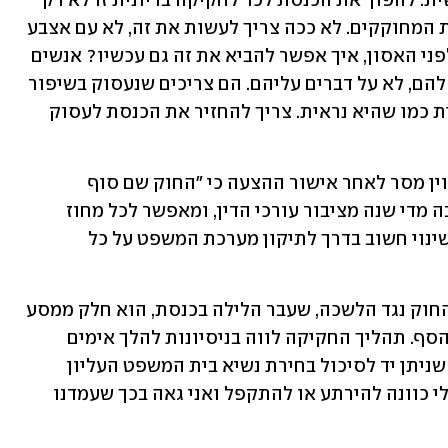
הצעת חוק נקמנית מתוך התחשבנות אישית. להפוך את הכנסת לכר לחקיקה בריונית זו לא רק 
טעות, זה מקרין בסוף על כולנו, אנחנו בית המחוקקים. לא ככה צריך לעשות את זה, לא עם אצבע 
בעין. הצעות החוק הללו עשו אותן שנה לפני האסון, איך אפשר להביא את זה גם עכשיו? אנשים 
צריכים אותנו, את בית המחוקקים לסייע להם, לא על דברים עליהם. הם צריכים שנעסוק בשיפור 
החיים שלנו. כשזה לא קורה, הכנסת נראית כמו שהיא נראית. צריך להחזיר את הכנסת לעסוק 
סגן ראש הממשלה ושר המשפטים יריב לוין מסר לאחר אישור ההצעה כי "החוק שם סוף 
לתשלום המופקע שלשכת עורכי הדין גובה מדי שנה מציבור עורכי הדין, ומאפשר לכל מחוז 
לקבוע את סדרי העדיפויות שלו. זה עוד שינוי חשוב בדרך לתיקון מערכת המשפט על כל 
ראש לשכת עורכי הדין עמית בכר מסר: "החוק נגד הלשכה, שעבר הלילה בכנסת, הוא חלק ממסע 
הרס וחורבן נגד מערכת המשפט ושומרי הסף. תהליך החקיקה לווה בניסיונות להלך אימים 
ולסחוט את לשכת עורכי הדין ואותי, כדי שניתן יד לסיכול בחירת נשיא בית המשפט העליון 
ולבחירת שופטים שלוין חפץ ביקרם. אין לי כוונה להירתע או להתקפל ואני גאה בכך שעמדנו 