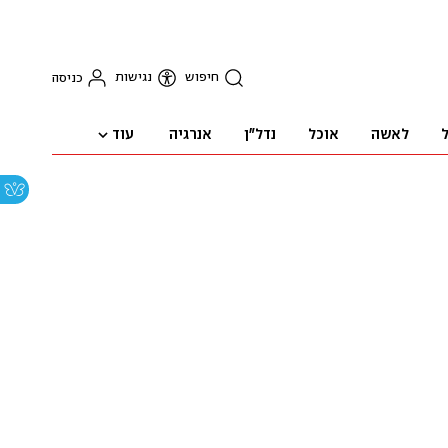
חיפוש
נגישות
כניסה
עוד
ל
לאשה
אוכל
נדל"ן
אנרגיה