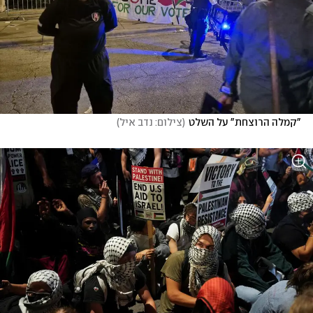
"קמלה הרוצחת" על השלט
(
צילום: נדב איל
)