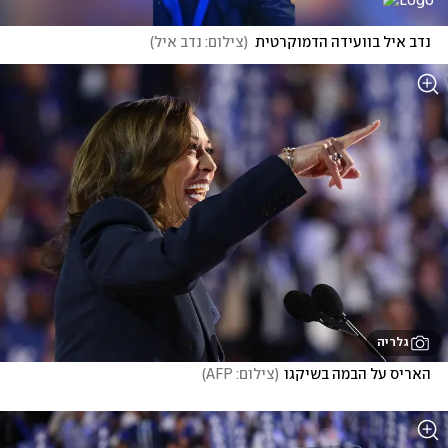
נדב איל בוועידה הדמוקרטית
(
צילום: נדב איל
)
גלריה
האריס על הבמה בשיקגו
(
צילום: AFP
)