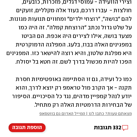
וצירי הוועידה - עמוסי דגלים, מזכרות, כובעים, 
חולצות -  עברו דרכם, בעוד אלה מקללים, זועקים 
להם "בושה", "רוצחי ילדים" ומחווים תנועות מגונות. 
על שלט גדול נכתב "הרוצחת קמלה". זה היה כמו 
מצעד בושה, אילו לצירים היה אכפת. הם הביטו 
במפגינים האלה בבוז, בלעג. המפלגה הדמוקרטית 
היא מפלגת שלטון, והיא רוצה להישאר כזו. המפגינים 
הפכו להיות מכשול בדרך לשם. זה חטא בל יסולח.
כמו כל ועידה, גם זו הסתיימה באופטימיות חסרת 
תקנה - אך הקרב מול טראמפ רק יוצא לדרך, והוא 
יודע לנהל קמפיין מדהים, נגד כל הסיכויים. הסיפור 
של הבחירות הדרמטיות האלה רק מתחיל. 
מצאתם טעות? כתבו לנו | המייל האדום גם בווטסאפ
332
תגובות
הוספת תגובה