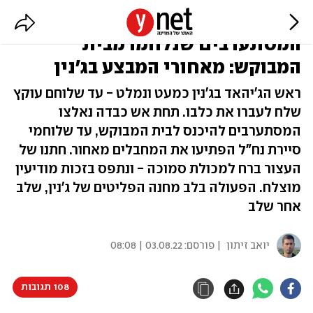
המחבל ששיקר וכמעט חמק,
המסתערבים שנלחמו מבית
המבוקש: מאחורי המבצע בג'נין
ראש הג'יהאד בג'נין כמעט ונמלט - עד שלוחם עוקץ
שלח לעברו את כלבו. תחת אש כבדה נאלצו
המסתערבים להיכנס לבית המבוקש, עד שלוחמי
סיירת נח"ל הפתיעו את המחבלים מאחור. חתנו של
העצור ברח למכולת סמוכה - ונתפס בזכות מודיעין
מוצלח. הפעולה בלב מחנה הפליטים של ג'נין, שלב
אחר שלב
יואב זיתון
| פורסם:
03.08.22 | 08:08
108 תגובות