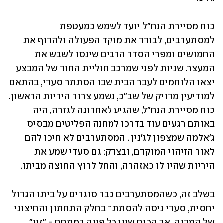
כוח מסיירת הנח"ל יועד לשמש כמעטפת 
למסתערבים, לבודד את מוקד הפעולה ולהדוף את 
החמושים ומפרי הסדר הרבים שינסו לשבש את 
המעצר. שניות לפני שמרכב חוליית החוד של המבצע 
יצאו הלוחמים לעבר הבית שבו הסתתר סעדי, בהתאם 
למודיעין מדויק של שב"כ, נשמע צרור היריות הראשון. 
כוח מסיירת הנח"ל, שהגיע לאחרונה לגזרה, היה 
באותם רגעים עוד בדרכו למחנה הפליטים מבסיס 
ג'אלמה שמצפון לג'נין . המסתערבים לא חיכו להם 
לאור הזיהוי המוקדם, ובצדק: גם סעדי שמע את 
היריות שהיו לו כאזהרה, והחל לרוץ החוצה מביתו.
בשלב זה, כשהמסתערבים כבר סוגרים על ביתו הגדול 
יחסית, סעדי ניסה להסתתר בחלק התחתון והחיצוני 
של המבנה, אך הכוח שינן כל פינה במתחם - "זיג" 