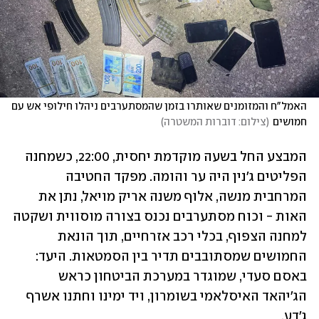
האמל"ח והמזומנים שאותרו בזמן שהמסתערבים ניהלו חילופי אש עם 
חמושים
(
צילום: דוברות המשטרה
)
המבצע החל בשעה מוקדמת יחסית, 22:00, כשמחנה 
הפליטים ג'נין היה ער והומה. מפקד החטיבה 
המרחבית מנשה, אלוף משנה אריק מויאל, נתן את 
האות - וכוח מסתערבים נכנס בצורה מוסווית ושקטה 
למחנה הצפוף, בכלי רכב אזרחיים, תוך הונאת 
החמושים שמסתובבים תדיר בין הסמטאות. היעד: 
באסם סעדי, שמוגדר במערכת הביטחון כראש 
הג'יהאד האיסלאמי בשומרון, ויד ימינו וחתנו אשרף 
ג'דע. 