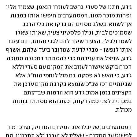
ג'דע, חתנו של סעדי, נחשב לעוזרו הנאמן, שצמוד אליו 
ופחות מוכר ממנו. המסתערבים חיפשו אותו במבנה, 
אך לשווא. בשלב מסוים הם בדקו את כלי הרכב 
שסמוכים לבית, וגילו פלסטיני צעיר, שאותו שאלו 
לשמו ולגילו. הצעיר שיקר להם לגבי זהותו, והם עזבו 
אותו לנפשו - מבלי לדעת שמדובר ביעד שלהם, אשרף 
ג'דע, שניצל את עזיבתם כדי להסתתר במכולת סמוכה. 
הכוח ביקש אישור לעזוב את המקום עם סעדי וללא 
ג'דע, כי האש לא פסקה, גם מול לוחמי הנח"ל. אלא 
שבינתיים רכז שב"כ שנמצא בקרבת מקום עדכן את 
הקצינים בזמן אמת: ג'דע הוא הדמות שבדקתם 
במכונית לפני כמה דקות, וכעת הוא מסתתר בחנות 
מכולת. 
המסתערבים, שקיבלו את המיקום המדויק, נערכו מיד 
לפשוט על המקום - שאליו לא נערכו ולא התכוננו. הם 