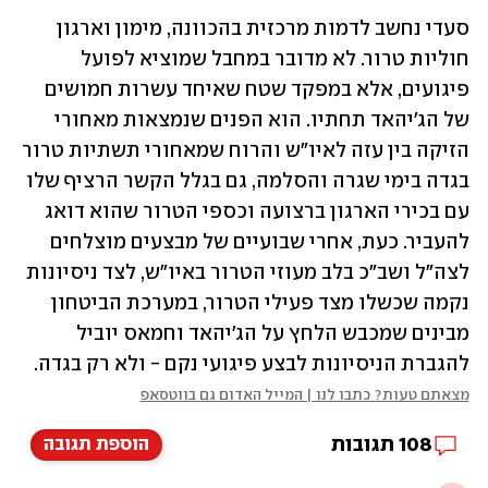
סעדי נחשב לדמות מרכזית בהכוונה, מימון וארגון 
חוליות טרור. לא מדובר במחבל שמוציא לפועל 
פיגועים, אלא במפקד שטח שאיחד עשרות חמושים 
של הג'יהאד תחתיו. הוא הפנים שנמצאות מאחורי 
הזיקה בין עזה לאיו"ש והרוח שמאחורי תשתיות טרור 
בגדה בימי שגרה והסלמה, גם בגלל הקשר הרציף שלו 
עם בכירי הארגון ברצועה וכספי הטרור שהוא דואג 
להעביר. כעת, אחרי שבועיים של מבצעים מוצלחים 
לצה"ל ושב"כ בלב מעוזי הטרור באיו"ש, לצד ניסיונות 
נקמה שכשלו מצד פעילי הטרור, במערכת הביטחון 
מבינים שמכבש הלחץ על הג'יהאד וחמאס יוביל 
להגברת הניסיונות לבצע פיגועי נקם - ולא רק בגדה.
מצאתם טעות? כתבו לנו | המייל האדום גם בווטסאפ
108
תגובות
הוספת תגובה