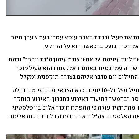
לוחם גולני תועד היום (שני) תוקף באלימות את פעיל זכויות האדם עיסא עמרו בעת שערך סיור 
המדרכה ובועט בו כאשר הוא על הקרקע. 
עמרו לא נעצר לאחר התקרית - שהתרחשה לנגד עיניהם של אנשי צוות עיתון ה"ניו יורקר" ובהם 
העיתונאי זוכה פרס הפוליצר לורנס רייט שהיה עמו בסיור באותו הזמן. עמרו הוא פעיל מוכר 
החיילים וגם מדבר אליהם בצורה תוקפנית ומקלל.
בצה"ל הודיעו לאחר תחקור האירוע כי החייל נשלח ל-10 ימים בכלא הצבאי, וכי בסיומם יוחלט 
על המשך שירותו כלוחם. מדובר צה"ל נמסר: "בהמשך לתיעוד האירוע בחברון, האירוע תוחקר 
בצורה מעמיקה ויסודית על ידי המפקדים. מהתחקיר עולה כי התפתח חיכוך אלים בין פלסטיני 
לחייל צה"ל בחברון, במהלכו החייל הכה את הפלסטיני. צה"ל רואה בחומרה כל התנהגות אלימה 