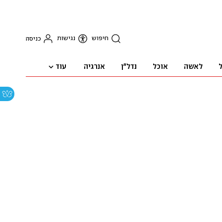
חיפוש
נגישות
כניסה
עוד
ל
לאשה
אוכל
נדל"ן
אנרגיה