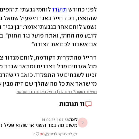
לפני כחודש 
תועדו
אני אשבור לכם את הצורה". 
מי שראה את כל מה שהלך שם היה מבין ש
מצאתם טעות? כתבו לנו | המייל האדום גם בווטסאפ
11
תגובות
לאה
07:58 | 14.02.23
ל
משום מה בצד השני או שהוא פעיל זכו
להצטרף לדיון
80
7