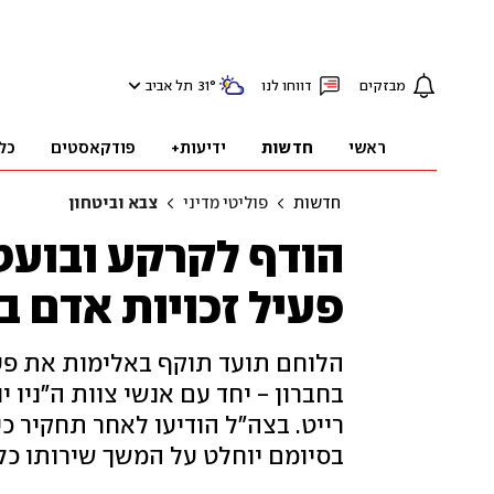
מבזקים
דווחו לנו
°
31
תל אביב
ראשי
חדשות
ידיעות+
פודקאסטים
כל
חדשות
פוליטי מדיני
צבא וביטחון
הודף לקרקע ובועט:
פעיל זכויות אדם ב
הלוחם תועד תוקף באלימות את פעי
בחברון - יחד עם אנשי צוות ה"ניו י
בסיומם יוחלט על המשך שירותו כל