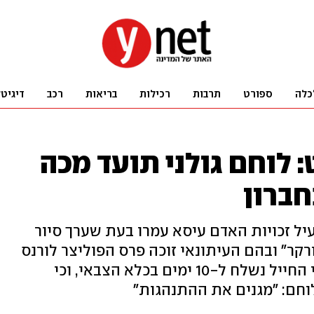
כלה
ספורט
תרבות
רכילות
בריאות
רכב
דיגיט
 לוחם גולני תועד מכה
חברון
ל זכויות האדם עיסא עמרו בעת שערך סיור
ורקר" ובהם העיתונאי זוכה פרס הפוליצר לורנס
רייט. בצה"ל הודיעו לאחר תחקיר כי החייל נשלח ל-10 ימים בכלא הצבאי, וכי
וחם: "מגנים את ההתנהגות"