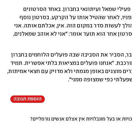
 לוחמי גבעתי תוקפים פעילי שמאל ועיתונאי בחברון. באחד הסרטונים 
שהופצו, הכה חייל באגרוף פעיל שמאל בפניו, לאחר שהטיל אותו על הקרקע. בסרטון נוסף 
נשמע לוחם אחר בגבעתי אומר: "בן גביר הולך לעשות סדר במקום הזה. אין, אכלתם אותה. אני 
קובע מה החוק, ואתה פועל נגד החוק". בסרטון אחר הוא תועד אומר: "אני לא אוהב שמאלנים, 
החייל מהתקרית הקודמת, לוחם מגדוד צבר, הסביר את הסביבה שבה פועלים הלוחמים בחברון 
מול אזרחים מכל הצדדים ומתאר שגרה מורכבת. "אנחנו פועלים במציאות בלתי אפשרית. תמיד 
זכינו לשבחים על התפקוד. כואב לי שהדברים מוצגים באופן מגמתי ולא מדויק עם חצאי אמיתות, 
פעלתי כפי שמצופה ממני".
הוספת תגובה
יות או בעל מוגבלויות אין אצלם אנשים נורמליים? העיקר שכולם מ