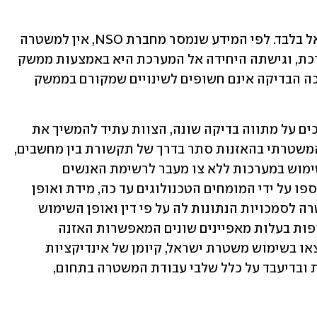
"המערכת מותקנת במתקני משטרת ישראל בלבד. לפי המידע שנמסר מחברת NSO, אין למשטרה 
גישה אל בסיס הנתונים הפנימי של המערכת, וגישתה היחידה אל המערכת היא באמצעות ממשק 
המשתמש. על כן, נתונים שעליהם הסתמכה הבדיקה אינם חשופים לשינויים שמקורם בממשק 
"ככל שלא יוחלט על ידי הגורמים המוסמכים על מתווה בדיקה שונה, הצוות עתיד להמשיך את 
עבודתו ביחס לבחינת העיסוק והטיפול המשטרתי בהאזנות סתר בדרך של תקשורת בין מחשבים, 
לרבות הרחבת הבדיקה בדבר הטענות לשימוש במערכות ללא צו מעבר לרשימת האנשים 
שפורסמו, על בסיס הנתונים שנותחו ונאספו על ידי המומחים הטכנולוגים עד כה, מידת ואופן 
התאמתם של הכלים המצויים בידי המשטרה לסמכויות הנתונות לה על פי דין ואופן השימוש 
שנעשה בכלים אלה, לרבות במערכות נוספות בעלות מאפיינים שונים המאפשרות האזנה 
לתקשורת בין מחשבים המצויות או שנמצאו בשימוש משטרת ישראל, קיומן של אינדיקציות 
לחריגה מסמכות, פיקוח ובקרה בזמן אמת ובדיעבד על כלל שלבי עבודת המשטרה בתחום, 