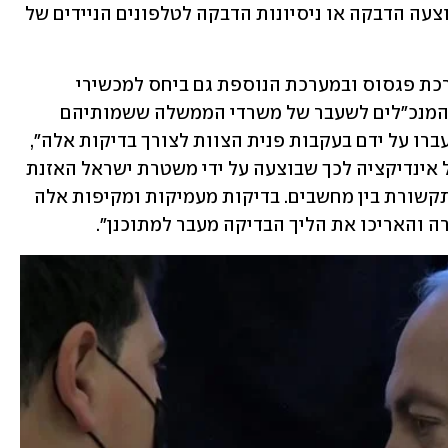
בעניינה לא הייתה כל אינדיקציה לכך שבוצעה הדבקה או ניסיונות הדבקה לטלפונים הניידים של 
"בדיקה טכנולוגית מעמיקה נעשתה במערכת פגסוס ובמערכת הנוספת גם ביחס למכשירי 
הטלפון הנייד שהיו ברשותם של שלושת המנכ"לים לשעבר של משרדי הממשלה ששמותיהם 
פורסמו, בין היתר באמצעות נתונים שהועברו על ידם בעקבות פנית הצוות לצורך בדיקות אלה", 
נכתב. "בדיקה זו העלתה אף היא כי אין כל אינדיקציה לכך שבוצעה על ידי משטרת ישראל האזנת 
סתר לטלפונים הניידים שלהם בדרך של תקשורת בין מחשבים. בדיקות מעמיקות ומקיפות אלה 
ה והאריכו את הליך הבדיקה מעבר למתוכנן".