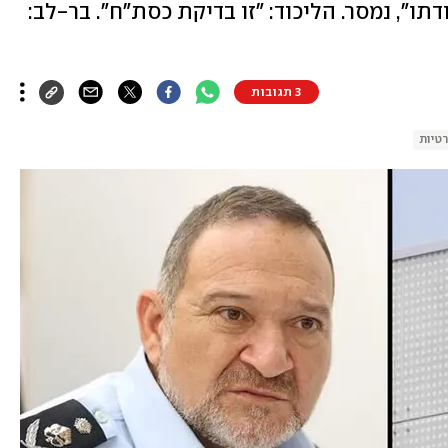
ו", נמסר. הליכוד: "זו בדיקת כסת"ח". בר-לב:
3 תגובות
טיות