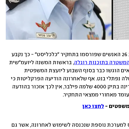
המשטרה לא הדביקה בתוכנת פגסוס את 26 האנשים שפורסמו בתחקיר "כלכליסט" - כך נקבע 
המשטרה בתוכנות רוגלה
, בראשות המשנה ליועמ"שית 
עמית מררי, שפורסמו הערב (שני). הממצאים הוגשו כבר בסוף השבוע ליועצת המשפטית 
לממשלה גלי בהרב-מיארה ולראש הממשלה נפתלי בנט. אף שלאחרונה הודיעה הפרקליטות כי 
הייתה חריגה בחדירה לטלפון של עד המדינה בתיק 4000 שלמה פילבר, אין לכך אזכור בהודעה 
 עומד מאחורי ממצאי התחקיר.
משפטים -
לחצו כאן
בהודעה נמסר כי הבדיקה בוצעה גם ביחס למערכת נוספת שנכנסה לשימוש לאחרונה, אשר גם 