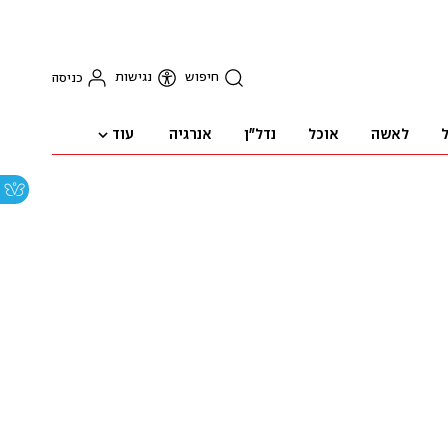
חיפוש
נגישות
כניסה
עוד
ל
לאשה
אוכל
נדל"ן
אנרגיה