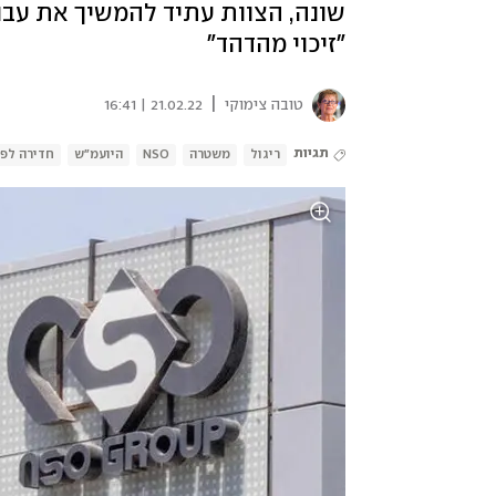
שונה, הצוות עתיד להמשיך את עבודת
"זיכוי מהדהד"
|
טובה צימוקי
21.02.22 | 16:41
תגיות
ריגול
משטרה
NSO
היועמ"ש
חדירה לפר