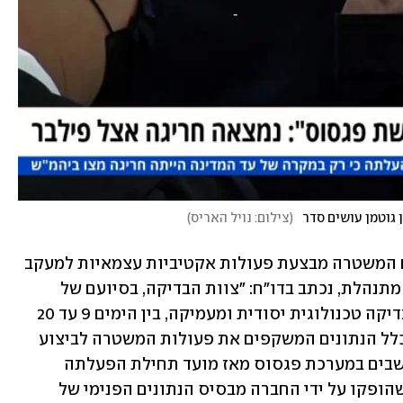
 גוטמן עושים סדר
(
צילום: נויל האריס
)
בתגובה לפרסומים ב"כלכליסט" שלפיהם המשטרה מבצעת פעולות אקטיביות עצמאיות למעקב 
טכנולוגי אחר אזרחים ללא קשר לחקירה מתנהלת, נכתב בדו"ח: "צוות הבדיקה, בסיועם של 
מומחים טכנולוגיים מגופי ביטחון, קיים בדיקה טכנולוגית יסודית ומעמיקה, בין הימים 9 עד 20 
בפברואר 2022. הבדיקה נעשתה אל מול כלל הנתונים המשקפים את פעולות המשטרה לביצוע 
האזנות הסתר בדרך של תקשורת בין מחשבים במערכת פגסוס מאז מועד תחילת הפעלתה 
במשטרת ישראל ועד היום, למול נתונים שהופקו על ידי החברה מבסיס הנתונים הפנימי של 