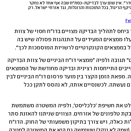
דר״. אין שום ערך לבדיקת-כסת״ח שבה אף אחד לא נחקר
קף הריגול, בכל התוכנות והרוגלות, נגד אזרחי ישראל. רק
Fe
בהודעה הובהר שממצאים מפורטים יותר ביחס לתהליך הבדיקה מצויים בדו"ח חסוי של צוות 
הבדיקה: "ככל שבהמשך בדיקות הצוות יעלו ממצאים המעידים על התנהגות פסולה שיש בה 
ל בממצאים הקונקרטיים לרשויות המוסמכות לכך".
בעקבות הדו"ח פרסמה מערכת "כלכליסט" תגובה ולפיה "ממצאי דו"ח הביניים של צוות הבדיקה 
בראשות המשנה ליועמ"ש עמית מררי מחייבים התייחסות רצינית ובדיקה מחודשת של הממצאים 
והטענות שפרסמנו ב'כלכליסט', וכך נעשה. מפאת הזמן הקצר בין מועד פרסום דו"ח הביניים לבין 
שעת ירידת העיתון לדפוס, בדיקה כזו טרם נעשתה. לכשנסיים אותה, לא נהסס לתקן ככל 
"בה בעת, דו"ח הביניים מאמת באופן מוחלט את חשיפת 'כלכליסט', ולפיה המשטרה משתמשת 
ברוגלות התקפיות סופר-פולשניות להדבקת טלפונים של אזרחים. הצווים שניתנו להאזנת סתר 
לא מעניקים סמכות חוקית להפעלת רוגלות כאלה, ויש צורך בתיקון משמעותי של החוק. הדו"ח 
אף מציין רוגלה נוספת פרט לזו של NSO (שמה לא ננקב) ששימשה גם היא את המשטרה למטרה 