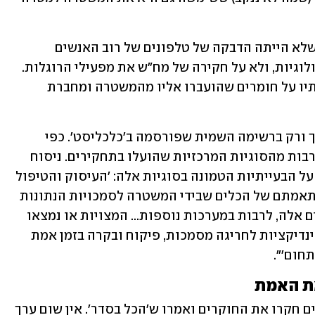
"למיטב ידיעתנו, הקביעה בדו"ח הביניים שלא הייתה הדבקה של טלפונים של רוב האנשים 
שהוזכרו ברשימה נשענת על בדיקות טכנולוגיות, ולא על חקירה של מח״ש את מפעילי הרוגלות. 
על פניו, נראה כי הצוות הסתמך במסקנותיו על חומרים שהועברו אליו מהמשטרה ומחברת 
"חשוב עוד לומר כי דו"ח הביניים עוסק אך ורק ברשימה השמית שפורסמה ב'כלכליסט'. כפי 
שמצוין בסיפא שלו, הצוות עדיין לא בחן רבות מהסוגיות המרכזיות שהועלו בתחקירים. ניסוח 
הדברים על ידי מחברי הדו"ח עצמם מעיד על הבעייתיות הטמונה בסוגיות אלה: 'העיסוק והטיפול 
המשטרתי בהאזנות סתר... מידת ואופן התאמתם של הכלים שבידי המשטרה לסמכויות הנתונות 
לה על פי דין ואופן השימוש שנעשה בכלים אלה, לרבות במערכות נוספות... המצויות או נמצאו 
בשימוש בידי משטרת ישראל, קיומן של אינדיקציות לחריגה מסמכות, פיקוח ובקרה בזמן אמת 
חום'".
את האמת
מהליכוד נמסר בתגובה להודעה: "החוקרים חקרו את החוקרים ואמרו ש'הכל בסדר'. אין שום ערך 