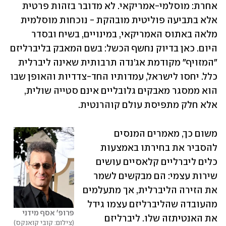
אחרת: מוסלמי-אמריקאי. לא מדובר בזהות פרטית 
אלא בתביעה פוליטית מובהקת - נוכחות מוסלמית 
מלאה באתוס האמריקאי, במינויים, בשיח ובסדר 
היום. כאן בדיוק נחשף הכשל: בשם המאבק בליברליזם 
"המזויף" מקודמת אג’נדה תרבותית שאינה ליברלית 
כלל. יחסו לישראל, עמדותיו החד-צדדיות והאופן שבו 
הוא ממסגר מאבקים גלובליים אינם סטייה שולית, 
אלא חלק מתפיסת עולם קוהרנטית.
משום כך, מאמרים המנסים 
להסביר את בחירתו באמצעות 
כלים ליברליים קלאסיים עושים 
שירות עצמי: הם מבקשים לשמר 
את הזירה הליברלית, אך מתעלמים 
מהעובדה שהליברליזם עצמו גידל 
פרופ' אסף מידני
את האנטיתזה שלו. ליברליזם 
צילום: קובי קואנקס