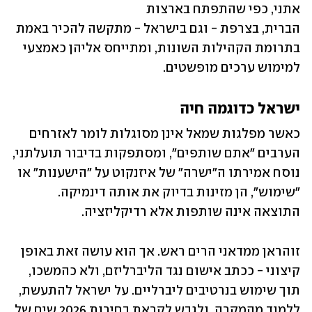
אתני, כפי שהתפתח בארצות 
הברית, בצרפת - וגם בישראל - מתקשה להכיר באמת 
בתרומת הקהילות השונות, ומתייחס אליהן כאמצעי 
למימוש ערכים מופשטים.
ישראל כדוגמה חיה
כאשר מפלגות שמאל אינן מסוגלות לומר לאזרחים 
הערבים "אתם שותפים", ומסתפקות בדיבור תועלתני, 
נוסח אמירתו ה"ישרה" של איזנקוט על "הישענות" או 
"שימוש", הן מזינות בדיוק את אותה דינמיקה. 
התוצאה אינה שותפות אלא רדיקליזציה.
זוהראן ממדאני הרים ראש. אך הוא עושה זאת באופן 
קיצוני - ככתב אישום נגד הליברליזם, ולא כהמשכו, 
תוך שימוש בנרטיבים ליברליים. על ישראל להתעשת, 
ללמוד מהמקרה, ולגבש לקראת בחירות 2026 שיח של 