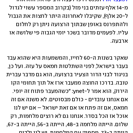
מ-14 אלף עזתים בני מזל (בקרוב המספר עשוי לגדול 
ל-20 אלף), שקיבלו לאחרונה היתר לחצות את הגבול 
ולהתפרנס באופן שבתוך הרצועה ניתן רק לחלום 
עליו. לפעמים מדובר בשכר יומי הגבוה פי שלושה או 
ארבעה.
שאקר בשנות ה-60 לחייו, והמשמעות היא שהוא עבד 
בעבר בישראל, לפני השתלטות חמאס על עזה. ועל כן, 
בניגוד לבני הדור הצעיר ברצועה, הוא גם מדבר עברית 
טובה. בדרכו החוצה ממעבר ארז אל תוך תחומי הקו 
הירוק, הוא אמר ל-ynet: "כשהמעבר פתוח זה יופי. 
אם אנחנו עובדים - כולם מבסוטים. לא משנה אם זה 
חמאס, אם זה פתח או אם זאת ישראל – אם יש לנו 
אוכל אז הכל בסדר. אנחנו גם לא רוצים מלחמות, רק 
שלום. הייתה מלחמה ב-48, הייתה ב-56, הייתה ב-67, 
הייתה ב-73. מספיק עם המלחמות. יש לנו ילדים 