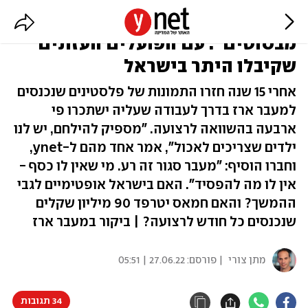
"אם יש אוכל וכסף - אנחנו
מבסוטים": עם הפועלים העזתים
שקיבלו היתר בישראל
אחרי 15 שנה חזרו התמונות של פלסטינים שנכנסים
למעבר ארז בדרך לעבודה שעליה ישתכרו פי
ארבעה בהשוואה לרצועה. "מספיק להילחם, יש לנו
ילדים שצריכים לאכול", אמר אחד מהם ל-ynet,
וחברו הוסיף: "מעבר סגור זה רע. מי שאין לו כסף -
אין לו מה להפסיד". האם בישראל אופטימיים לגבי
ההמשך? והאם חמאס יטרפד 90 מיליון שקלים
שנכנסים כל חודש לרצועה? | ביקור במעבר ארז
מתן צורי
| פורסם:
27.06.22 | 05:51
34 תגובות