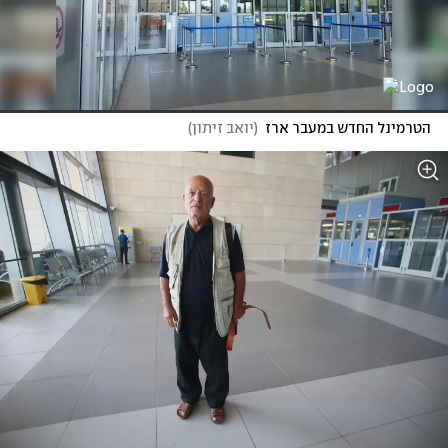
הטרמינל החדש במעבר ארז
(
יואב זיתון
)