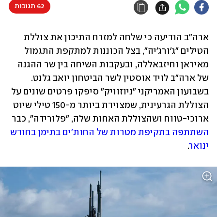
62 תגובות
ארה"ב הודיעה כי שלחה למזרח התיכון את צוללת 
הטילים "ג'ורג'יה", בצל הכוננות למתקפת התגמול 
מאיראן וחיזבאללה, ובעקבות השיחה בין שר ההגנה 
של ארה"ב לויד אוסטין לשר הביטחון יואב גלנט. 
בשבועון האמריקני "ניוזוויק" סיפקו פרטים שונים על 
הצוללת הגרעינית, שמצוידת ביותר מ-150 טילי שיוט 
ארוכי-טווח ושהצוללת האחות שלה, "פלורידה", כבר 
השתתפה בתקיפת מטרות של החות'ים בתימן בחודש 
ינואר
.