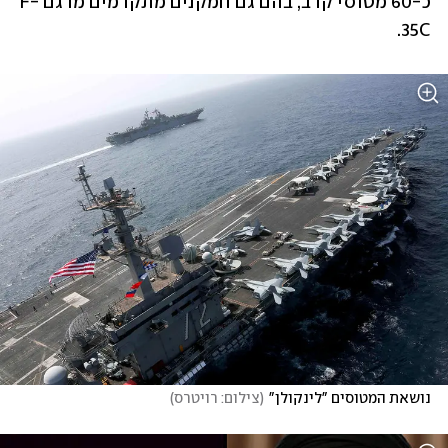
כ-60 מטוסי קרב, בהם גם חמקנים מתקדמים מדגם F-
35C. 
נושאת המטוסים "לינקולן"
(
צילום: רויטרס
)