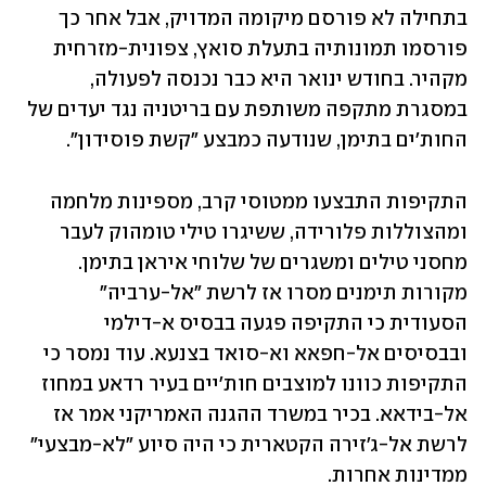
בתחילה לא פורסם מיקומה המדויק, אבל אחר כך 
פורסמו תמונותיה בתעלת סואץ, צפונית-מזרחית 
מקהיר. בחודש ינואר היא כבר נכנסה לפעולה, 
במסגרת מתקפה משותפת עם בריטניה נגד יעדים של 
החות'ים בתימן, שנודעה כמבצע "קשת פוסידון". 
התקיפות התבצעו ממטוסי קרב, מספינות מלחמה 
ומהצוללות פלורידה, ששיגרו טילי טומהוק לעבר 
מחסני טילים ומשגרים של שלוחי איראן בתימן. 
מקורות תימנים מסרו אז לרשת "אל-ערביה" 
הסעודית כי התקיפה פגעה בבסיס א-דילמי 
ובבסיסים אל-חפאא וא-סואד בצנעא. עוד נמסר כי 
התקיפות כוונו למוצבים חות'יים בעיר רדאע במחוז 
אל-בידאא. בכיר במשרד ההגנה האמריקני אמר אז 
לרשת אל-ג'זירה הקטארית כי היה סיוע "לא-מבצעי" 
ממדינות אחרות.