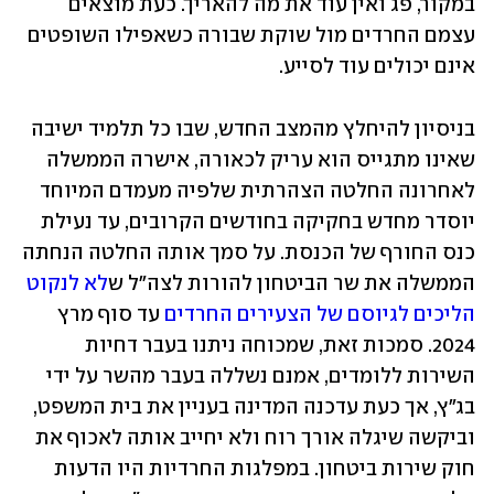
במקור, פג ואין עוד את מה להאריך. כעת מוצאים 
עצמם החרדים מול שוקת שבורה כשאפילו השופטים 
אינם יכולים עוד לסייע.
בניסיון להיחלץ מהמצב החדש, שבו כל תלמיד ישיבה 
שאינו מתגייס הוא עריק לכאורה, אישרה הממשלה 
לאחרונה החלטה הצהרתית שלפיה מעמדם המיוחד 
יוסדר מחדש בחקיקה בחודשים הקרובים, עד נעילת 
כנס החורף של הכנסת. על סמך אותה החלטה הנחתה 
הממשלה את שר הביטחון להורות לצה"ל ש
לא לנקוט 
הליכים לגיוסם של הצעירים החרדים
 עד סוף מרץ 
2024. סמכות זאת, שמכוחה ניתנו בעבר דחיות 
השירות ללומדים, אמנם נשללה בעבר מהשר על ידי 
בג"ץ, אך כעת עדכנה המדינה בעניין את בית המשפט, 
וביקשה שיגלה אורך רוח ולא יחייב אותה לאכוף את 
חוק שירות ביטחון. במפלגות החרדיות היו הדעות 