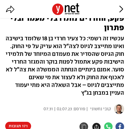
עריקים, ואין אכיפה: חוק הגיוס
פקע, החרדים נותרו בלי מעמד ובלי
פתרון
עכשיו זה רשמי: כל צעיר חרדי בן 18 שלומד בישיבה
ואינו מתייצב לגיוס לצה"ל הוא עריק על פי החוק.
חוק הגיוס שהסדיר את מעמדם המיוחד של תלמידי
הישיבות פקע אתמול לפנות בוקר והמגזר החרדי
סוער. אמנם בינתיים הנחתה הממשלה את צה"ל לא
לאכוף את החוק ולא לעצור את מי שאינם
מתייצבים לגיוס – אבל השאלה היא מתי יעמוד
העניין במבחן בג"ץ
קובי נחשוני
| פורסם:
02.07.23 | 07:31
171 תגובות