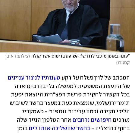
"עונה באופן מיטבי לנדרש". השופט בדימוס אשר קולה
(
צילום: ראובן 
קסטרו
)
המכתב של לוין נשלח על רקע 
טענותיו לניגוד עניינים
של היועצת המשפטית לממשלה גלי בהרב-מיארה 
בכל הקשור לחקירת פרשת הפצ"רית היוצאת יפעת 
תומר ירושלמי, שנמצאת כעת במעצר בחשד לשיבוש 
הליכי חקירה וכמה עבירות נוספות - כשמקביל 
נערכים 
חיפושים נרחבים
 אחר הטלפון הנייד שלה 
בחוף בהרצליה - 
בחשד שהשליכה אותו לים
 בזמן 