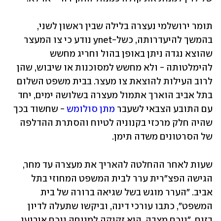
תומר ירושלמי נעצרה בלילה שבין ראשון לשני, 
בהמשך להיעדרותה, כשל-ynet נודע כי צו המעצר 
שהוצא נגדה ניתן באופן בהול וחריג מחשש 
להימלטותה - ולא מחשש למסוכנות או שיבוש, שהן 
לרוב העילות להוצאת צו מעצר. בבית משפט השלום 
בתל אביב הוארך אתמול מעצרה בשלושה ימים, יחד 
עם התובע הצבאי לשעבר 
מתן סולומש
 - שחשוד בכך 
שהיה חלק מרכזי בקנוניה לטיוח והסתרת ההדלפה 
של הסרטונים משדה תימן.
שעות לאחר ההחלטה להאריך את מעצרה עד מחר, 
הגישה הפצ"רית ערר לבית המשפט המחוזי בתל 
אביב. "הערר מוגש בשל שגיאה ברורה של בית 
המשפט", כתבו עורכי דינה, וביקשו שתעלה לדיון 
בזום, "נוכח מצבה. היא זקוקה למנוחה נוכח אירועי 