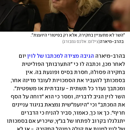
"השר לא מתעניין בחקירה, אלא רק בפיטורי היועצת". 
בהרב-מיארה
(
צילום: אלכס גמבורג
)
בהרב-מיארה 
הגיבה מצידה למכתבו של לוין
 יום 
לאחר מכן, וכתבה לו כי "התערבותך הפוליטית 
בחקירה פסולה, חסרת בסיס ופוגעת בה. אין 
בסמכותך להעביר את הסמכויות לעובד מדינה אחר, 
ומכתבך נעדר כל תשתית - עובדתית או משפטית". 
השר לוין הגיב לדבריה, ומסר כי הוא "דוחה על הסף 
את המכתב" וכי "היועמ"שית נמצאת בניגוד עניינים 
חריף". כך או כך, כאמור, סביר להניח כי הדברים 
יתגלגלו בקרוב לפתחו של בג"ץ, שיכריע אם בסמכותו 
של לוין למנות את קולה כמנהל החקירה  - או לא.