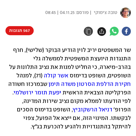
טובה צימוקי
| פורסם:
04.11.25 | 08:45
567 תגובות
שר המשפטים יריב לוין הודיע הבוקר (שלישי), חרף 
התנגדות היועצת המשפטית לממשלה גלי 
בהרב-מיארה, כי החליט למנות את נציב התלונות על 
השופטים, השופט בדימוס 
אשר קולה
 (71), למנהל 
חקירת הדלפת הסרטון משדה תימן
 שבמרכזו חשודה 
הפרקליטה הצבאית הראשית 
יפעת תומר ירושלמי
. 
לפי הודעתו לממלא מקום נציב שירות המדינה, 
הפרופ' 
דניאל הרשקוביץ
, השופט בדימוס הסכים 
לבקשתו. המינוי הזה, אם ייצא אל הפועל, צפוי 
להיתקל בהתנגדויות ולהגיע להכרעת בג"ץ.