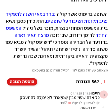
החטופים האחרונה.
השופט בדימוס אשר קולה 
נבחר במאי השנה לתפקיד 
נציב תלונות הציבור על שופטים
. הוא כיהן כסגן נשיא 
בית המשפט המחוזי בנצרת, מוכר בשל ניהול 
המשפט 
החוזר
 לרומן זדורוב, שבו זוכה 
מרצח תאיר ראדה
. 
בהודעה על הבחירה נמסר כי "השופט קולה מביא עמו 
משנה סדורה, ניסיון שיפוטי וניהולי עשיר, יושרה 
מקצועית וראייה ביקורתית ומאוזנת שכה נדרשת 
לתפקיד". 
מצאתם טעות? כתבו לנו | המייל האדום גם בווטסאפ
567
תגובות
הוספת תגובה
חיים
11:24 | 04.11.25
ח
כל אדם שפוי מבין שמיארה לא יכולה להתעסק
בזה היתה שותפה לכל המחדל כולל לשקרים לבגץ
להצטרף לדיון
30
19
4
תגובות