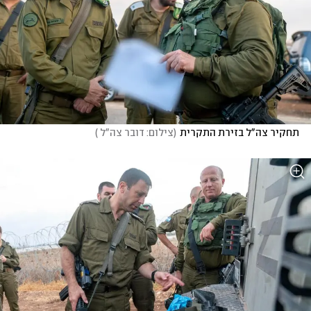
תחקיר צה"ל בזירת התקרית
(
צילום: דובר צה"ל 
)