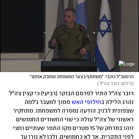
הרמטכ"ל כוכבי: "משתתף בצער המשפחה ומחבק אותם"
(
צילום: דובר צה"ל 
)
דובר צה"ל התיר לפרסם הבוקר (רביעי) כי קצין צה"ל 
נהרג הלילה ב
חילופי האש
 סמוך למעבר ג'למה 
שצפונית לג'נין. הודעה נמסרה למשפחתו. מתחקיר 
ראשוני של צה"ל עולה כי שני החשודים החמושים 
זוהו במרחק של 15 מטרים מקו התפר שעתיים וחצי 
לפני התקרית, אך לא כחמושים, ולכן לא נורו עד 