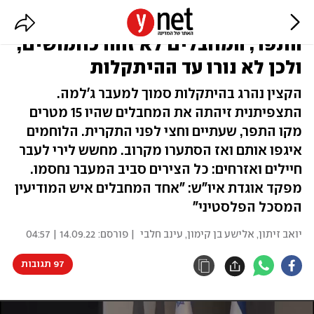
קצין צה"ל נהרג בחילופי האש בקו
התפר; המחבלים לא זוהו כחמושים,
ולכן לא נורו עד ההיתקלות
הקצין נהרג בהיתקלות סמוך למעבר ג'למה.
התצפיתנית זיהתה את המחבלים שהיו 15 מטרים
מקו התפר, שעתיים וחצי לפני התקרית. הלוחמים
איגפו אותם ואז הסתערו מקרוב. מחשש לירי לעבר
חיילים ואזרחים: כל הצירים סביב המעבר נחסמו.
מפקד אוגדת איו"ש: "אחד המחבלים איש המודיעין
המסכל הפלסטיני"
יואב זיתון
,
אלישע בן קימון
,
עינב חלבי
| פורסם:
14.09.22 | 04:57
97 תגובות