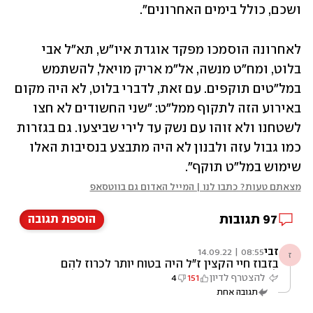
ושכם, כולל בימים האחרונים". 
לאחרונה הוסמכו מפקד אוגדת איו"ש, תא"ל אבי 
בלוט, ומח"ט מנשה, אל"מ אריק מויאל, להשתמש 
במל"טים תוקפים. עם זאת, לדברי בלוט, לא היה מקום 
באירוע הזה לתקוף ממל"ט: "שני החשודים לא חצו 
לשטחנו ולא זוהו עם נשק עד לירי שביצעו. גם בגזרות 
כמו גבול עזה ולבנון לא היה מתבצע בנסיבות האלו 
שימוש במל"ט תוקף".
מצאתם טעות? כתבו לנו | המייל האדום גם בווטסאפ
97
תגובות
הוספת תגובה
זבי
08:55 | 14.09.22
ז
בזבוז חיי הקצין ז"ל היה בטוח יותר לכרוז להם
להסגיר עת עצמם , ואם היו מסרבים פשוט לפרק
להצטרף לדיון
151
4
אותם עםרימוני רסס. למה תמיד לחתור למגע
תגובה אחת
ולסיכון חיים????