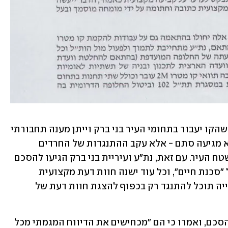
בוועדה בחרו להדגיש במיוחד כי "הוחלט שהקו יעבור בתחומי העיר בני ברק וייתן מענה תחבורתי 
חשוב עבור תושבי העיר". ההבהרה הזו לא מגיעה סתם - אלא עקב ההתנגדות של החרדים 
לעבודות בשבת, ובפרט עבודות בשבת בשטח העיר. עם זאת, נת"ע ועיריית בני ברק הגיעו להסכם 
שלפיו עבודות בשבת יתקיימו במקרה של "סכנת חיים", וכל עוד ישנה חוות דעת מקצועית 
וחתומה של מומחה שמצביע על כך. העירייה תוכל להתנגד רק בכפוף להצגת חוות דעת של 
מנגד, בעיריית בני ברק זעמו על פרסום ההסכם, ואמרו כי הם "מכחישים את הדיווח המגמתי מכל 