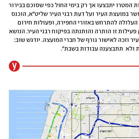
וכל". לדבריהם, "ההפך הוא הנכון - עבודות המטרו יתבצעו אך רק בימי החול כפי שסוכם בבירור 
בתנאי ההיתר וצוין במפורש. בהסכם שאושר במועצת העיר ועל דעת רבני העיר שליט"א, הוכנס 
סעיף המתייחס למציאות של פיקוח נפש העלולה להתרחש באזורי החפירה, ופעולות חירום 
הנדרשות למניעת חשש פיקוח נפש - ורק פעילות זו הותרה והותנתה בפיקוח רבני העיר. הנושא 
מופיע ברורות בהסכם שהובא למועצת העיר וזכה לאישור גורף של חברי המועצה. יודגש שוב: 
ת ולא  תתבצענה עבודות בשבת".