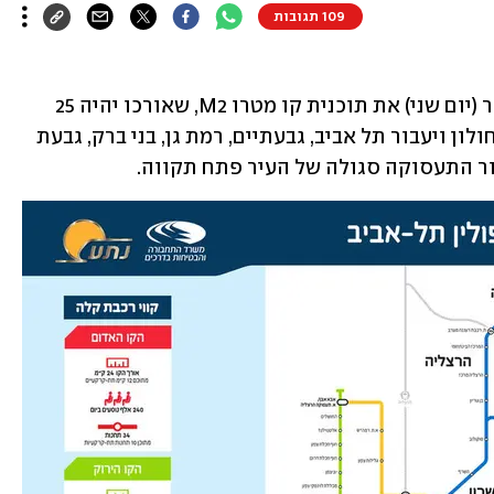
109 תגובות
הוועדה לתשתיות לאומיות אישרה הבוקר (יום שני) את תוכנית קו מטרו M2, שאורכו יהיה 25 
קילומטרים. הקו יחל במחלף יוספטל שבחולון ויעבור תל אביב, גבעתיים, רמת גן, בני ברק, גבעת 
ר התעסוקה סגולה של העיר פתח תקווה.