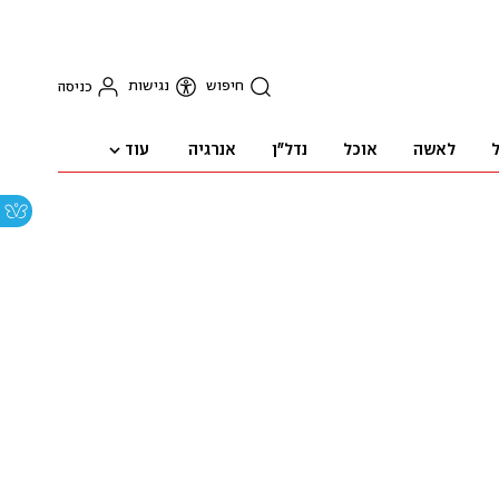
חיפוש
נגישות
כניסה
עוד
ל
לאשה
אוכל
נדל"ן
אנרגיה