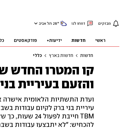
מבזקים
דווחו לנו
°
28
תל אביב
ראשי
חדשות
ידיעות+
פודקאסטים
כל
חדשות
חדשות בארץ
כללי
קו המטרו החדש שא
והזעם בעיריית בני
עיריית בני ברק לקיום עבודות בשב
TBM חייבת לפעול 
להכחיש: "לא יתבצעו עבודות בשבת"