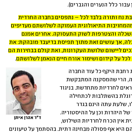
עבור כלל הנערים והגברים).
שלושת העקרונות הללו – דעת תורה, תיבת נח ותורה בלבד לכל – נתפסים בחברה החרדית 
כנובעים ממקור סמכות אלוהי. כתוצאה מהמחויבות התיאולוגית העמוקה לשלושתם מעדיפים 
חרדים רבים "עוני קדוש" על פני רכישת השכלה והצטרפות לשוק התעסוקה. אחרים אמנם 
מצטרפים לשוק התעסוקה ורוכשים השכלה, אך עושים זאת מתוך תפיסת בדיעבד מובהקת: את 
ילדיהם הם עדיין שולחים למוסדות המחנכים ליישום שלושת העקרונות, ואת קולם בבחירות הם 
לכל על קידום ושימור אורח חיים הנאמן לשלושתם
.
אם נכונה הטענה שלא תתרחש השתלבות רחבת היקף כל עוד החברה 
החרדית מצדדת בשילוש האידיאולוגי הזה, הרי שהמסקנה המתבקשת 
היא שיש לטפח קולות פנים-חרדיים הקוראים לחרדיוּת מתחדשת. בניגוד 
לחרדיוּת השילוש, החרדיוּת המתחדשת דוגלת בהשתלבות לכתחילה 
ומתוך לגיטימציה דתית מלאה. קולות אלו, שלעת עתה הינם בגדר 
התגנבות יחידים, נסמכים על כתבי היסוד של היהדות וכן על ההיסטוריה. 
ד"ר אהרן איתן
לתפיסתם, לא זו בלבד שמבחינה תיאולוגית אין הכרח לחרדיוּת השילוש, 
אלא שקיימים טיעונים כבדי משקל שלפיהם היא אף פסולה מבחינה דתית. בהסתמך על טיעונים 