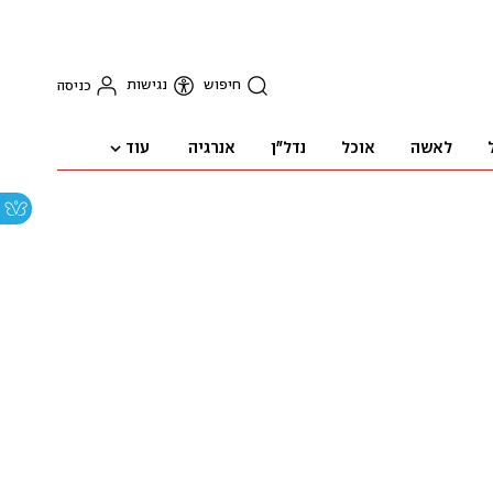
חיפוש
נגישות
כניסה
עוד
לאשה
אוכל
נדל"ן
אנרגיה