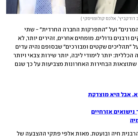
ב דודקביץ', אלכס קולומויסקי 
)
בעשור האחרון דובר רבות על "תום עידן המרנים" ועל "התפרקות החברה החרדית" - שתי 
תופעות שנבעו לכאורה ממותם של פוסקים ורבנים גדולים. מומחים אחרים, זהירים יותר, לא 
דיברו על התפרקות או התפוררות, אלא על "תהליכים שקטים ומבורכים" שבסופם נהיה עדים 
להשתלבות רחבת היקף של חרדים בחברה הכללית: יותר לימודי ליבה, יותר שירות צבאי ויותר 
גברים שמצטרפים לשוק התעסוקה. אלא שתוצאות הבחירות האחרונות מצביעות על כך שגם 
א, אבל היא מוצדקת
 נישואים אזרחיים
יה
החברה החרדית לא מתפרקת והסמכות הרבנית חיה ובועטת. מאות אלפי פתקי ההצבעה של 