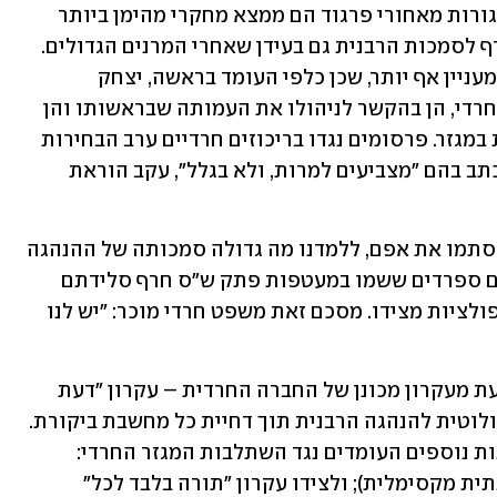
ש"ס ויהדות התורה שהונחו במעטפות סגורות מאחורי פרגוד הם ממצא מחקרי מהימן ביותר 
לכך שהחברה החרדית מצייתת באופן גורף לסמכות הרבנית גם בעידן שאחרי המרנים הגדולים. 
במקרה של יהדות התורה מדובר בממצא מעניין אף יותר, שכן כלפי העומד בראשה, יצחק 
גולדקנופף, הועלו טענות קשות ברחוב החרדי, הן בהקשר לניהולו את העמותה שבראשותו והן 
בנוגע להתבטאויותיו שנתפסות כפוגעות במגזר. פרסומים נגדו בריכוזים חרדיים ערב הבחירות 
היו חריפים למדי, אך בשורה התחתונה נכתב בהם "מצביעים למרות, ולא בגלל", עקב הוראת 
חרדים רבים שלשלו את הפתק ג' לקלפי וסתמו את אפם, ללמדנו מה גדולה סמכותה של ההנהגה 
הרבנית החרדית גם כיום. כנ"ל לגבי חרדים ספרדים ששמו במעטפות פתק ש"ס חרף סלידתם 
מאריה דרעי וטענותיהם לשחיתות ולמניפולציות מצידו. מסכם זאת משפט חרדי מוכר: "יש לנו 
מציאות זו של צייתנות נטולת עוררין נובעת מעקרון מכונן של החברה החרדית – עקרון "דעת 
תורה" – שבמרכזו דרישה לצייתנות אבסולוטית להנהגה הרבנית תוך דחיית כל מחשבת ביקורת. 
עקרון זה הוא בסיס הסמכות לשני עקרונות נוספים העומדים נגד השתלבות המגזר החרדי: 
עקרון "תיבת נוח" (הדוגל בהסתגרות הגנתית מקסימלית); ולצידו עקרון "תורה בלבד לכל" 