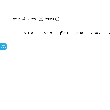
חיפוש
נגישות
כניסה
עוד
ל
לאשה
אוכל
נדל"ן
אנרגיה