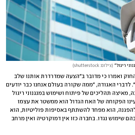
ני ריגול"
(
צילום: shutterstock
)
באגודה לזכויות האזרח הגיבו על הצעת החוק ואמרו כי מדובר ב"הצעה שמדרדרת אותנו שלב 
נוסף למציאות של חברת מעקב נוסח סין". לדברי האגודה, "ממה שקורה בעולם אנחנו כבר יודעים 
שהשחיקה בדמותה הדמוקרטית של מדינה, מאיצה תהליכים של פיתוח ושימוש במנגנוני ריגול 
אחר האזרחים. כשאדם יודע שהוא תחת עינו הפקוחה של האח הגדול הוא ממשטר את עצמו 
ומפחד להתנהג כרגיל; הוא מפחד ללכת להפגנה, הוא מפחד להשתתף באסיפות פוליטיות, הוא 
מפחד שסודותיו הכמוסים יתגלו ויעשה בהם שימוש נגדו. בחברה כזו אין דמוקרטיה ואין מרחב 