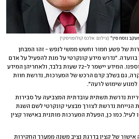
עקב נוסח סין"
(
צילום: אלכס קולומויסקי
)
"ההצבה של המצלמות אפשרית רק בעבירות של פשע חמור וחשש ממשי לנפש - זהו המבחן 
המחמיר ביותר", הבהירו בייעוץ המשפטי בוועדה. "נדרש מידע קונקרטי על מנת להפעיל על אדם 
מסוים, ולצד אלה שורה של מנגנונים שהוספנו. המידע יישמר ל-72 שעות בלבד, ולאחריהן המידע 
יימחק. יש הסדרים תקדימיים לפיקוח ובקרה, גם בשלב קדם הרכש של המערכות, נדרשת חוות 
למנוע שימוש לרעה".
עוד נקבע כי לשם הפעלת מצלמות ביומטריות נדרשת תשתית עובדתית המצביעה על סבירות 
גבוהה לכך שהפעלת המצלמה הביומטרית הנייחת נדרשת לצורך מבצעי קונקרטי לשם השגת 
מטרה, "אחת או יותר", מהמטרות שפורטו לעיל. כמו כן, הפעלת המערכות מותנית באישור קצין 
הפעלה של המצלמות הביומטריות טעונה אישור של קצין בדרגת נציב משנה ממערך החקירות 