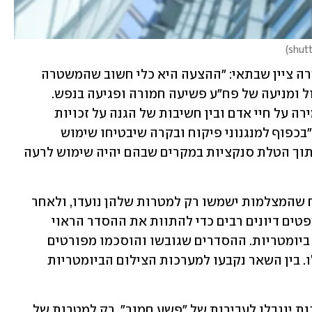
)
בשיחה עם סגל הפיקוד הבכיר של המשטרה ציין שבתאי: "ההצעה היא כלי חשוב שהמשטרה 
מנסה לקדם כבר מספר שנים לטובת סיכול ומניעה של פח"ע פשיעה חמורה ופגיעה בנפש. 
ההצעה היא פרי של איזון בין הצורך לשמירה על חיי אדם ובין חשיבות של הגנה על זכויות 
הפרט". לדבריו, הפעלת הכלי תיעשה רק "בכפוף למנגנוני פיקוח ובקרה שיבטיחו שימוש 
למטרות שנקבעו בחוק ותחת המגבלות ותוך הטלת סנקציות במקרים שבהם יהיה שימוש לרעה 
בייעוץ המשפטי קבעו סייגים כדי להבטיח שהמצלמות ישמשו רק למטרות שלהן נועדו, ולאחר 
שהתקבלו הערות, התקיימו במשרד המשפטים דיונים רבים כדי להתוות את ההסדר הראוי 
להצבה, הפעלה ושימוש במערכות צילום ביומטריות. ההסדרים שגובשו והוסכמו מפורטים 
ונוגעים לכל היבטי השימוש במערכות אלו. בין השאר נקבעו למערכות הצילום הביומטריות 
בין היתר הוחלט שהצבת והפעלת המערכות יוגבלו לעבירות של "פשע חמור", רק למטרות של 