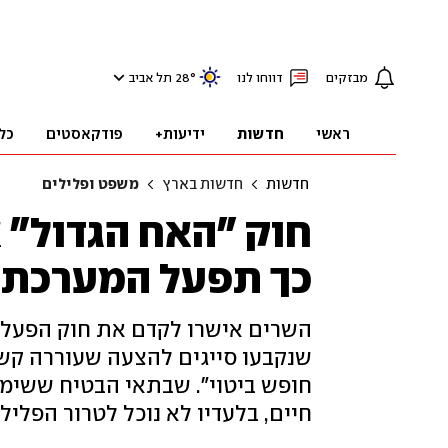
מבזקים
דווחו לנו
°
28
תל אביב
ראשי
חדשות
ידיעות+
פודקאסטים
כל
חדשות
חדשות בארץ
משפט ופלילים
חוק "האח הגדול" 
כך תפעל המערכת ל
השרים אישרו לקדם את חוק הפעלת 
שנקבעו סייגים להצעה שעוררה קשי
חופש ביטוי". שבתאי הבטיח ששימוש
חיים, בלעדיו לא נוכל לטרור הפלילי