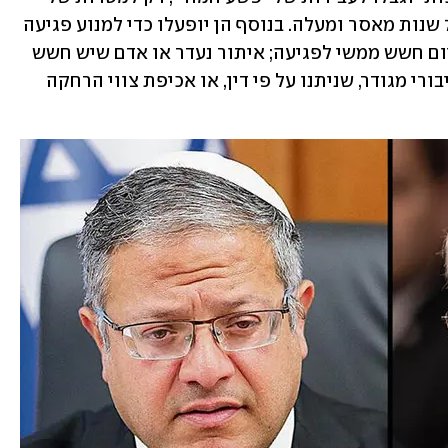
מניעה, סיכול וגילוי של עבירות שעונשן 7 שנות מאסר ומעלה. בנוסף הן יופעלו כדי למנוע פגיעה 
חמורה בביטחון הנפש או הרכוש, בעת קיום חשש ממשי לפגיעה; איתור נעדר או אדם שיש חשש 
לשלומו; ואכיפת איסורי כניסה למקום ציבורי מגודר, שניתנו על פי דין, או אכיפת צווי הרחקה 