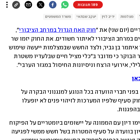
189 תגובות
מצלמות
יריב לוין
יעקב שבתאי
משרד המשפטים
ם (יום שני) את "
חוק האח הגדול במרחב הציבורי
", 
שנועד לאפשר שימוש במצלמות זיהוי פנים במרחב הציבורי לאיתור חשודים. את החוק יזמו שר 
המשפטים יריב לוין והשר לביטחון לאומי איתמר בן גביר, ולצד החשש שבמצלמות ייעשה שימוש 
לרעה, המפכ"ל רב-ניצב יעקב שבתאי אמר הבוקר כי מדובר ב"כלי מציל חיים שבלעדיו משטרת 
י, אירועי הרצח וניסיונות החיסול במגזר הערבי".
אן
אישור החוק התעכב בשל הקושי שהציבו בפני חברי הוועדה בכל הנוגע למנגנוני הבקרה על 
המצלמות. בצל החשש, הוכנס להצעת החוק סעיף שלפיו המערכות לזיהוי פנים לא יופעלו 
בהפגנות.
בנוסף ההצעה אושרה בכפוף לכך שיתקיימו דיון עם הממונה על יישומים ביומטריים על הפיקוח 
הטכנולוגי ועל משך שמירת הצילומים ודיון בוועדה על סעיף המטרות בשל חשש ממשי לפגיעה 