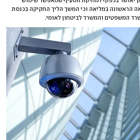
בביטחון הנפש והרכוש. עוד נקבע כי החוק יאושר בכפוף למחיקת הסעיף שמאפשר שימוש 
בחקירה ספציפית, השיח יבוצע עד לקריאה הראשונה במליאה וכי המשך הליך החקיקה בכנסת 
רד המשפטים והמשרד לביטחון לאומי.