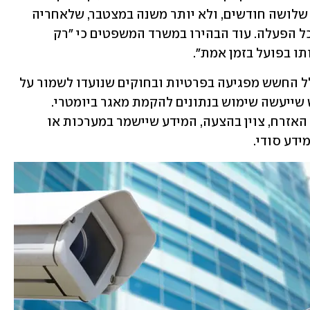
והמודיעין וזאת לפרקי זמן קצרים של עד שלושה חודשים, ולא יותר משנה במצטבר, שלאחריה 
יידרש אישור של קצין בדרגת תת-ניצב לכל הפעלה. עוד הבהירו במשרד המשפטים כי "רק 
 בפועל בזמן אמת".
החוק כאמור מעורר בעיות משפטיות בגלל החשש מפגיעה בפרטיות ובחוקים שנועדו לשמור על 
כבודם של חפים מפשע. בנוסף קיים חשש שייעשה שימוש בנתונים להקמת מאגר ביומטרי. 
במטרה לצמצם את הפגיעה בפרטיות של האזרח, צוין בהצעה, המידע שיישמר במערכות או 
ידע סודי. 