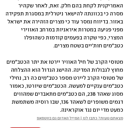
האמריקנית לקחת בהם חלק. זאת, לאחר שקהיר 
מסרה כי בכוונתה להישאר ניטרלית במסגרת תפקידה 
באזור. בדיווח נמסר עוד כי מצרים הזהירה את ישראל 
מפני פגיעה במטרות איראניות במרחב האווירי 
המצרי, כפי שקרה בפעמים קודמות כשהופלו 
כטב"מים חות'יים בשטח מצרים.
מטוסי הקרב של חיל האוויר יירטו את יתר הכטב"מים 
מחוץ לגבולות המדינה. ההישג הגדול הוא ההצלחה 
של מטוסי הקרב ליירט מספר כטב"מים כה רב, נחילי 
כטב"מים ענקיים למעשה. הכטב"מים שיורטו, כאמור 
מסוג שאהד 238, הם כטב"מים מתאבדים שמהווים 
דגמים משופרים לשאהד 136, שבו רוסיה משתמשת 
כמעט מדי יום נגד אוקראינה.
מצאתם טעות? כתבו לנו | המייל האדום גם בווטסאפ