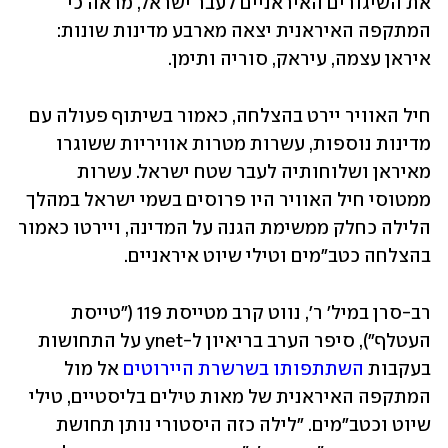
את השיגורים האיראניים לעבר ישראל, מראה כי 
המתקפה האיראנית יצאה מארבע מדינות שונות: 
איראן עצמה, עיראק, סוריה ותימן.
חיל האוויר יירט בהצלחה, כאמור בשיתוף פעולה עם 
מדינות נוספות, עשרות מטרות אוויריות ששוגרו 
מאיראן ושלוחותיה לעבר שטח ישראל. עשרות 
ממטוסי חיל האוויר היו פרוסים בשמי ישראל במהלך 
הלילה כחלק ממשימת הגנה על המדינה, ויירטו כאמור 
בהצלחה כטב"מים וטילי שיוט איראניים.
רב-סרן במיל' ר', נווט קרב מטייסת 119 ("טייסת 
העטלף"), סיפר הערב בריאיון ל-ynet על התחושות 
בעקבות 
השתתפותו בשרשרת היירוטים
 אל מול 
המתקפה האיראנית של מאות טילים בליסטיים, טילי 
שיוט וכטב"מים. "לילה כזה היסטורי נותן תחושת 