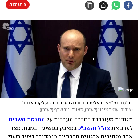
9 תגובות
רה"מ בנט: "מצב האלימות בחברה הערבית הגיע לקו האדום"
(
צילום: עומר מירון (לע"מ), סאונד: ניר שרף (לע"מ)
)
תגובות מעורבות בחברה הערבית על 
החלטת השרים
לערב את 
צה"ל והשב"כ
 במאבק בפשיעה במגזר. מצד 
אחד מזהירים ארגונים חברתיים כי מדובר בצעד גזעני 