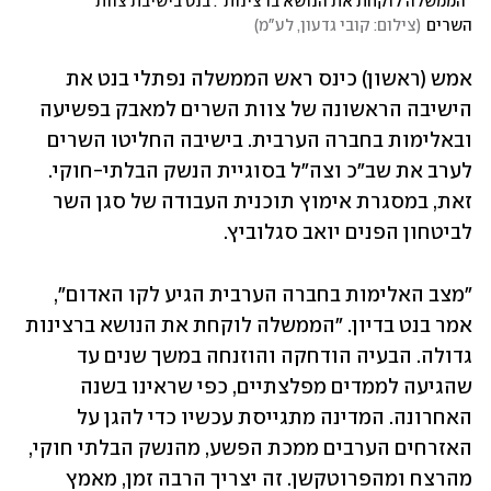
"הממשלה לוקחת את הנושא ברצינות". בנט בישיבת צוות 
השרים
(
צילום: קובי גדעון, לע"מ
)
אמש (ראשון) כינס ראש הממשלה נפתלי בנט את 
הישיבה הראשונה של צוות השרים למאבק בפשיעה 
ובאלימות בחברה הערבית. בישיבה החליטו השרים 
לערב את שב"כ וצה"ל בסוגיית הנשק הבלתי-חוקי. 
זאת, במסגרת אימוץ תוכנית העבודה של סגן השר 
לביטחון הפנים יואב סגלוביץ.
"מצב האלימות בחברה הערבית הגיע לקו האדום", 
אמר בנט בדיון. "הממשלה לוקחת את הנושא ברצינות 
גדולה. הבעיה הודחקה והוזנחה במשך שנים עד 
שהגיעה לממדים מפלצתיים, כפי שראינו בשנה 
האחרונה. המדינה מתגייסת עכשיו כדי להגן על 
האזרחים הערבים ממכת הפשע, מהנשק הבלתי חוקי, 
מהרצח ומהפרוטקשן. זה יצריך הרבה זמן, מאמץ 