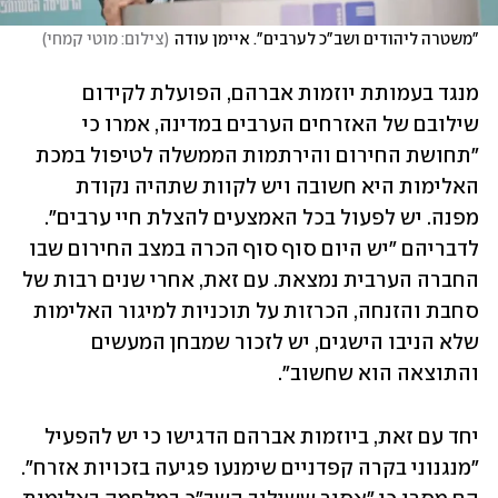
"משטרה ליהודים ושב"כ לערבים". איימן עודה
(
צילום: מוטי קמחי
)
מנגד בעמותת יוזמות אברהם, הפועלת לקידום 
שילובם של האזרחים הערבים במדינה, אמרו כי 
"תחושת החירום והירתמות הממשלה לטיפול במכת 
האלימות היא חשובה ויש לקוות שתהיה נקודת 
מפנה. יש לפעול בכל האמצעים להצלת חיי ערבים". 
לדבריהם "יש היום סוף סוף הכרה במצב החירום שבו 
החברה הערבית נמצאת. עם זאת, אחרי שנים רבות של 
סחבת והזנחה, הכרזות על תוכניות למיגור האלימות 
שלא הניבו הישגים, יש לזכור שמבחן המעשים 
והתוצאה הוא שחשוב".
יחד עם זאת, ביוזמות אברהם הדגישו כי יש להפעיל 
"מנגנוני בקרה קפדניים שימנעו פגיעה בזכויות אזרח". 