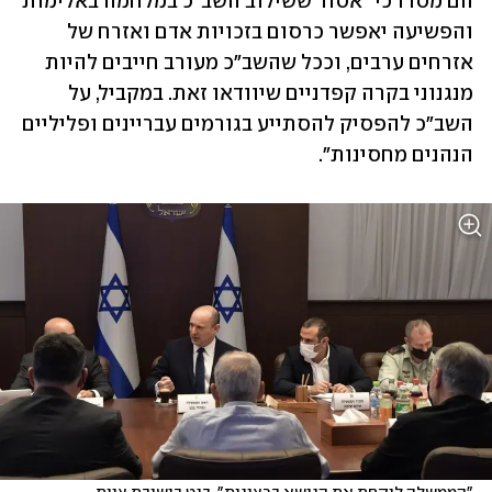
הם מסרו כי "אסור ששילוב השב"כ במלחמה באלימות 
והפשיעה יאפשר כרסום בזכויות אדם ואזרח של 
אזרחים ערבים, וככל שהשב"כ מעורב חייבים להיות 
מנגנוני בקרה קפדניים שיוודאו זאת. במקביל, על 
השב"כ להפסיק להסתייע בגורמים עבריינים ופליליים 
הנהנים מחסינות".