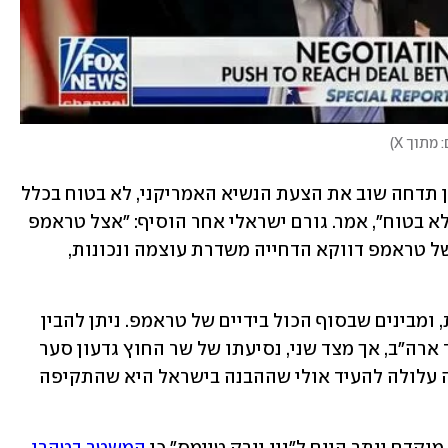
 מתוך X
)
גורם ישראלי הסביר כי גם כעת, אם איראן תדחה שוב את הצעת הנשיא האמריקני, לא בטוח בכלל 
שטראמפ יתקוף. "אצל טראמפ שום דבר לא בטוח", אמר. גורם ישראלי אחר הוסיף: "אצל טראמפ 
אין היגיון, בעיקר כי זה טראמפ. להבנתו של טראמפ דווקא הדחייה משדרת עוצמה ונכונות, 
בישראל בינתיים נערכים לכל האפשרויות, ומבינים שבסוף הכול בידיים של טראמפ. ניתן להבין 
שישראל נערכת לחידוש של הלחימה מצד ארה"ב, אך מצד שני, נסיעתו של שר החוץ גדעון סער 
הערב בראש משלחת לביקור מדיני בצ'כיה עלולה להעיד אולי שההבנה בישראל היא שהתקיפה 