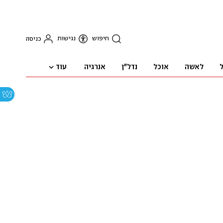
חיפוש
נגישות
כניסה
עוד
ל
לאשה
אוכל
נדל"ן
אנרגיה