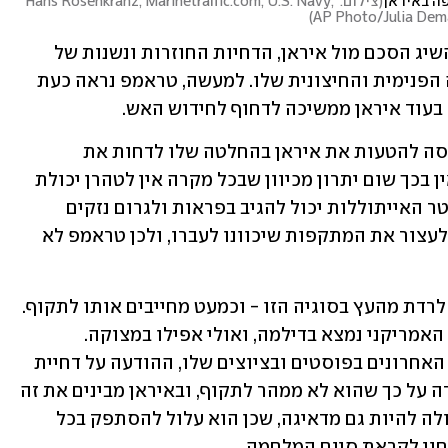
ה באיראן
(
צילום: Hans Rosenkranz, Marinetraffic.com, U.S. Navy, 
)
AP Photo/Julia Dem
בנוסף, אם לא יצליח הנשיא האמריקני להשיג הסכם מול איראן, הדחיות החוזרות ונשנות של 
חידוש הלחימה מגבירות את הלגיטימציה הפנימית והחיצונית שלו. למעשה, טראמפ נראה כעת 
עוד איראן ממשיכה לדחוף לחידוש האש. 
בינתיים, יש הטוענים כי טראמפ בעצם מנסה להטעות את איראן בהחלטה שלו לדחות את 
התקיפות, אך גורמים בכירים סבורים שאין בכך שום יתרון מכיוון שבכל מקרה אין לטהרן יכולת 
למנוע תקיפה אפקטיבית בשום אתר. משטר האייתוללות יכול להגיב בפראות ולגרום נזקים 
כלכליים אזוריים ועולמיים, אך לא יצליח לעצור את המתקפות שיכוונו לעברו, ולכן טראמפ לא 
בטהרן למעשה לא ממש עוזרים לטראמפ לרדת מהעץ בסוגיה הזו - וכמעט מחייבים אותו לתקוף. 
הדחייה האחרונה מאמש מעידה שהנשיא האמריקני נמצא בדילמה, ואולי אפילו במצוקה. 
בהתחשב בכמות האיומים שהעלה בימים האחרונים בפוסטים ובציוצים שלו, ההודעה על דחיית 
התקיפה לבקשת המנהיגים הערבים מעידה על כך שהוא לא ממהר לתקוף, ובאיראן מבינים את זה 
מיד. לצד זאת, ההתנהלות של טראמפ עלולה להיות גם מדאיגה, שכן הוא עלול להסתפק בכל 
חון לקראת סיום המלחמה.