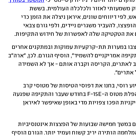
וקדם יותר היום ל"ניו יורק טיימס" כי 
המשטר בטהרן 
וגם יכולת לגרום נזק משמעותי לאזור ולכלכלה העולמית. בששת 
השבועות שחלפו מאז שנפסקו חילופי האש, לפי דיווחים שונים, איראן ניצלה את הזמן כדי 
לחפור בעשרות אתרי טילים בליסטיים שהופצצו, להעביר משגרים ניידים, ולפי גורם צבאי 
ם את הטקטיקה שלה לאפשרות של חידוש התקיפות.
"רבים מהטילים הבליסטיים של איראן הוצבו במערות תת-קרקעיות עמוקות ובמתקנים אחרים 
שנחצבו בהרי אבן גרניט שקשה למטוסי תקיפה אמריקניים להשמיד", הוסיף הגורם. לכן, "ארה"ב 
הפציצה במקרים רבים את האזור שמסביב לאתרים, הקריסה וקברה אותם - אך לא השמידה 
אתרים".
לדברי הגורם, מפקדים איראנים, אולי בסיוע רוסי, בחנו את דפוסי הטיסות של מטוסי קרב 
ומפציצים אמריקניים. הוא אף הזהיר כי הפלת מטוס ה-F-15E בחודש שעבר והתקיפה שפגעה 
ב-F-35 חשפו כי טקטיקות הטיסה האמריקניות הפכו צפויות מדי באופן שאיפשר לאיראן 
אולי חשוב מכול, אמר הגורם הצבאי, אמנם במשך חמישה שבועות של הפצצות אינטנסיביות 
חוסלו מנהיגים ומפקדים איראנים, אבל המלחמה הותירה יריב קשוח ועמיד יותר. הגורם הוסיף 