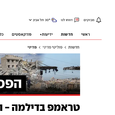
מבזקים
דווחו לנו
°
30
תל אביב
ראשי
חדשות
ידיעות+
פודקאסטים
כל
חדשות
פוליטי מדיני
מדיני
טראמפ בדילמה - ו