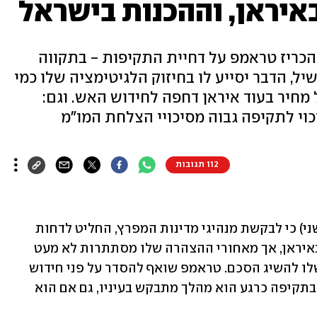
איראן, וההכנות בישראל
, הכריז טראמפ על דחיית התקיפות - בתקווה
ל, הדבר יסייע לו בחיזוק הלגיטימציה שלו כמי
חיר בעוד איראן דחפה לחידוש האש. וגם:
וי לתקיפה גבוה מסיכויי הצלחת המו"מ
112 תגובות
 (שני) כי לבקשת מנהיגי מדינות המפרץ, החליט לדחות 
"ביומיים-שלושה" את התקיפות שתכנן באיראן, אך מאחורי ההצהרה שלו מסתתרות לא מעט 
סיבות שהובילו לכך, שבראשן - הניסיון שלו להשיג הסכם. טראמפ שואף להסדר על פני חידוש 
הלחימה, אך לא בכל מחיר, ולכן כל עיכוב בתקיפה כרגע הוא מהלך מתבקש בעיניו, גם אם הוא 