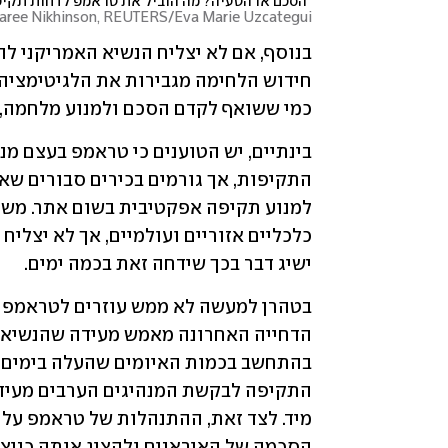
הסכם או הטעיה? מה הוביל את טראמפ לדחות תקיפ
aree Nikhinson, REUTERS/Eva Marie Uzcategui
כמי ששואף לקדם הסכם ולמנוע מלחמה, ב
ישיג דבר בכך שידחה זאת בכמה ימים. 
הסכמה של האיראנים ולהציג אותה כניצ