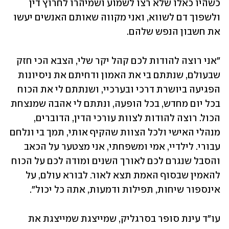
כשהיו כאלו שלא רצו לשמוע ושמיהרו לחרוץ דין 
ולשפוך דם לשווא, ואני מקווה שאותם האנשים יעשו 
את חשבון הנפש שלהם.
"אני רוצה להודות לכם קהל יקר שלי, הצבא הכי חזק 
שבעולם, שנתתם בי את האמון ודחיתם את ניסיונות 
הפגיעה ביושרת דרכי ובערכיי, ושנתתם לי את הכוח 
בכל יום מחדש, בכל הופעה, ונתתם לי אהבה שמנצחת 
הכול. רוצה להודות לצוות עורכי הדין, הדוברים, 
מנהלי האישי ולכל הצוות שהקיף אותי, תמך בי ונלחם 
עבורי. לילדיי, אמי ומשפחתי, אני מצטער על הכאב 
והסבל שנגרם לכם לאורך השנים ומודה לכם על הכוח 
להאמין שבסוף האמת תצא לאור. לבורא עולם, על 
אינספור שיחות, תפילות ודמעות, אתה כל יכול". 
עו"ד עינת סופר בסרגליק, שמייצגת שמייצגת את 