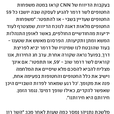
בעקבות הדיווח של CNN קראו במטה משפחות 
החטופים לשר דרמר להגיע לעסקה שבה יושבו כל 59 
החטופים שעדיין בשבי - או להתפטר: "משפחות 
החטופים מלאות דאגה לנוכח הדיווח, שמצטרף לעוד 
ידיעות מהחודשיים החולפים, באשר לאופן התנהלות 
המשא ומתן ותקיעותו. הפרסום מאשש את שטענו - 
בעוד שהובטח לנו שמינויו של דרמר יביא לפריצת 
דרך, בפועל נראה שקורה אחרת. ערב חג החירות, אנו 
קוראים לשר דרמר שוב - '59, או תתפטר'. אם אינך 
מצליח להביא להסכם מלא שיסיים את המלחמה 
וישיב את כלל החטופים והחטופות בפעימה אחת, 
פנה את מקומך. 'כל רגע שמאחר לפדות השבויים היכן 
שאפשר להקדים, כאילו שופך דמים'. נגמר הזמן. 
חירותם היא חירותנו".
מלשכת נתניהו נמסר כמה שעות לאחר מכן: "השר רון 