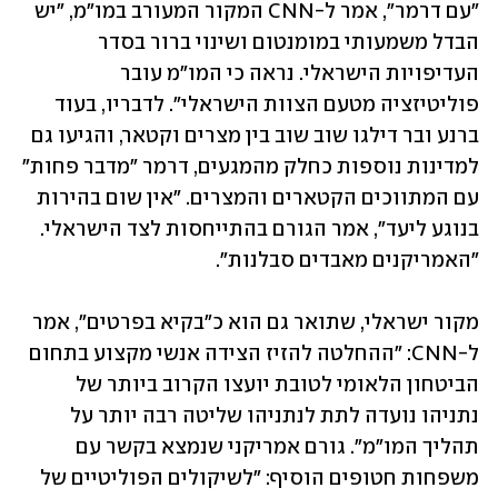
"עם דרמר", אמר ל-CNN המקור המעורב במו"מ, "יש 
הבדל משמעותי במומנטום ושינוי ברור בסדר 
העדיפויות הישראלי. נראה כי המו"מ עובר 
פוליטיזציה מטעם הצוות הישראלי". לדבריו, בעוד 
ברנע ובר דילגו שוב שוב בין מצרים וקטאר, והגיעו גם 
למדינות נוספות כחלק מהמגעים, דרמר "מדבר פחות" 
עם המתווכים הקטארים והמצרים. "אין שום בהירות 
בנוגע ליעד", אמר הגורם בהתייחסות לצד הישראלי. 
"האמריקנים מאבדים סבלנות".
מקור ישראלי, שתואר גם הוא כ"בקיא בפרטים", אמר 
ל-CNN: "ההחלטה להזיז הצידה אנשי מקצוע בתחום 
הביטחון הלאומי לטובת יועצו הקרוב ביותר של 
נתניהו נועדה לתת לנתניהו שליטה רבה יותר על 
תהליך המו"מ". גורם אמריקני שנמצא בקשר עם 
משפחות חטופים הוסיף: "לשיקולים הפוליטיים של 