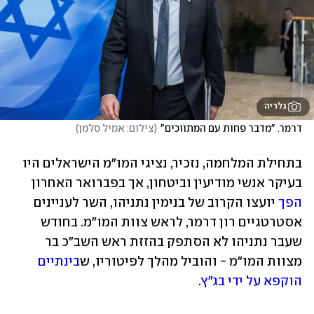
גלריה
דרמר. "מדבר פחות עם המתווכים"
(
צילום: אמיל סלמן
)
בתחילת המלחמה, נזכיר, נציגי המו"מ הישראלים היו 
בעיקר אנשי מודיעין וביטחון, אך בפברואר האחרון 
הפך
 יועצו הקרוב של בנימין נתניהו, השר לעניינים 
אסטרטגיים רון דרמר, לראש צוות המו"מ. בחודש 
שעבר נתניהו לא הסתפק בהזזת ראש השב"כ בר 
מצוות המו"מ - והוביל מהלך לפיטוריו, ש
בינתיים 
הוקפא על ידי בג"ץ
. 