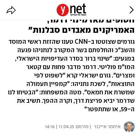
"האטה משמעותית במגעים לשחרור
חטופים מאז מינוי דרמר,
האמריקנים מאבדים סבלנות"
גורמים שצוטטו ב-CNN טענו שהזזת ראשי המוסד
והשב"כ והחלפתם בשר המקורב לנתניהו פגעה
במגעים: "שינוי ברור בסדר העדיפויות הישראלי,
המו"מ פוליטי. דרמר מדבר פחות עם קטאר
ומצרים". גורם ישראלי קרא "לשפוט לפי
התוצאות", לשכת נתניהו: "קמפיין תעמולה
שמשרת את חמאס". מטה המשפחות: "הבטיחו לנו
שדרמר יביא פריצת דרך, וקרה ההפך. תשיב את
ה-59, או שתתפטר"
איתמר אייכנר
| פורסם:
11.04.25 | 14:16