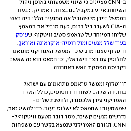
ב-CNN מציינים כי שינוי משמעותי באופן ניהול 
השיחות אירע במקביל גם בצוות האמריקני: בעוד 
בממשל ביידן מי שהוביל את המגעים הללו היה ראש 
ה-CIA לשעבר ביל ברנס, כעת מוביל את המאמץ 
שליחו המיוחד של טראמפ סטיב וויטקוף, ש
עוסק 
בעוד שלל מגעים (מול רוסיה-אוקראינה ואיראן)
. 
וויטקוף עצמו מדגיש כי הממשל האמריקני מתואם 
לחלוטין עם הצד הישראלי, וכי חמאס הוא זה שאשם 
בקריסת הפסקת האש האחרונה. 
"וויטקוף וממשל טראמפ מתואמים עם ישראל 
בחתירה שלהם לשחרור החטופים, כולל האזרח 
האמריקני עידן אלכסנדר, ולהשגת שלום - 
שמשמעותו שחמאס לא ישלוט בעזה. כדי להשיג זאת, 
נדרשים מגעים קשים", מסר דובר מטעם וויטקוף ל-
CNN. הגורם האמריקני שנמצא בקשר עם משפחות 