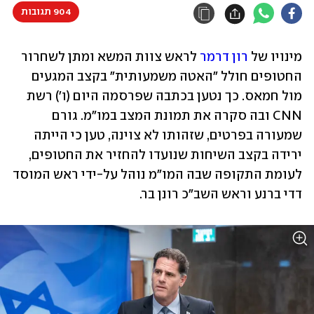
904 תגובות
מינויו של 
רון דרמר
 לראש צוות המשא ומתן לשחרור 
החטופים חולל "האטה משמעותית" בקצב המגעים 
מול חמאס. כך נטען בכתבה שפרסמה היום (ו') רשת 
CNN ובה סקרה את תמונת המצב במו"מ. גורם 
שמעורה בפרטים, שזהותו לא צוינה, טען כי הייתה 
ירידה בקצב השיחות שנועדו להחזיר את החטופים, 
לעומת התקופה שבה המו"מ נוהל על-ידי ראש המוסד 
דדי ברנע וראש השב"כ רונן בר. 