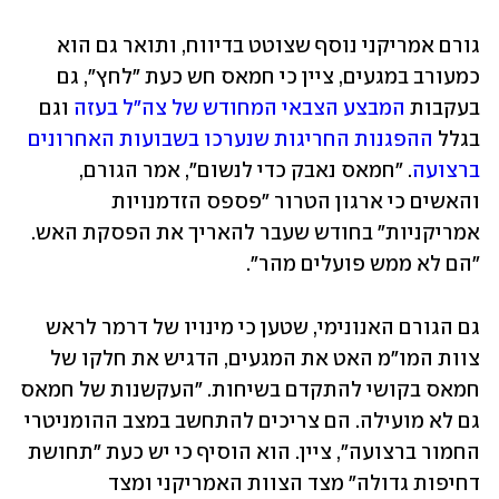
גורם אמריקני נוסף שצוטט בדיווח, ותואר גם הוא 
כמעורב במגעים, ציין כי חמאס חש כעת "לחץ", גם 
בעקבות 
המבצע הצבאי המחודש של צה"ל בעזה
 וגם 
בגלל 
ההפגנות החריגות שנערכו בשבועות האחרונים 
ברצועה
. "חמאס נאבק כדי לנשום", אמר הגורם, 
והאשים כי ארגון הטרור "פספס הזדמנויות 
אמריקניות" בחודש שעבר להאריך את הפסקת האש. 
"הם לא ממש פועלים מהר".   
גם הגורם האנונימי, שטען כי מינויו של דרמר לראש 
צוות המו"מ האט את המגעים, הדגיש את חלקו של 
חמאס בקושי להתקדם בשיחות. "העקשנות של חמאס 
גם לא מועילה. הם צריכים להתחשב במצב ההומניטרי 
החמור ברצועה", ציין. הוא הוסיף כי יש כעת "תחושת 
דחיפות גדולה" מצד הצוות האמריקני ומצד 