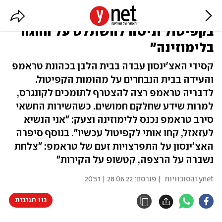
"טראמפ רצה להצטרף לתומכיו
בקפיטול וניסה להשתלט על ההגה
בלימוזינה"
קסידי האצ'ינסון עבדה בבית הלבן בכהונת טראמפ
והעידה בבית הנבחרים על מהומות הקפיטול.
לדבריה טראמפ רצה להצטרף לתומכים לקונגרס,
למרות שידע שחלקם חמושים. כשהשירות החשאי
סירב טראמפ נכנס ללימוזינה וצעק: "אני הנשיא
לעזאזל, קחו אותי לקפיטול עכשיו". בנוסף סיפרה
האצ'ינסון על התפרצויות זעם של טראמפ: "צלחת
נשברה על הרצפה, קטשופ על הקירות"
ynet והסוכנויות
| פורסם:
28.06.22 | 20:51
113 תגובות