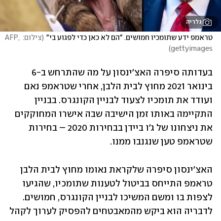
גלריה
טראמפ ידע שתומכיו חמושים. "הם לא כאן כדי לפגוע בי"
(
צילום: AFP, 
)
gettyimages
בעדותה סיפרה האצ'ינסון על מה שהתרחש ב-6 
בינואר 2021 מחוץ לבית הלבן, אחרי שטראמפ נאם 
ועודד את תומכיו לצעוד לבניין הקונגרס. בבניין 
התקיימה באותו זמן הישיבה שבה אישרו המחוקקים 
את ניצחונו של ג'ו ביידן בבחירות 2020 – בחירות 
שטראמפ טען שנגנבו ממנו. 
האצ'ינסון סיפרה שלקראת נאומו מחוץ לבית הלבן 
טראמפ התייחס בביטול לטענות שתומכיו, שהגיעו 
לצפות בו ומשם המשיכו לבניין הקונגרס, חמושים. 
לדבריה הוא ביקש מהמאבטחים להפסיק לערוך לקהל 