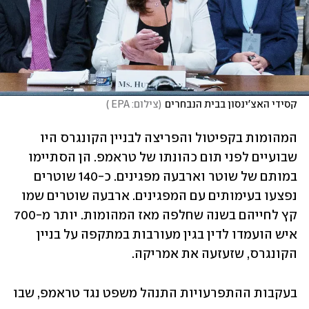
קסידי האצ'ינסון בבית הנבחרים
(
צילום: EPA 
)
המהומות בקפיטול והפריצה לבניין הקונגרס היו 
שבועיים לפני תום כהונתו של טראמפ. הן הסתיימו 
במותם של שוטר וארבעה מפגינים. כ-140 שוטרים 
נפצעו בעימותים עם המפגינים. ארבעה שוטרים שמו 
קץ לחייהם בשנה שחלפה מאז המהומות. יותר מ-700 
איש הועמדו לדין בגין מעורבות במתקפה על בניין 
הקונגרס, שזעזעה את אמריקה. 
בעקבות ההתפרעויות התנהל משפט נגד טראמפ, שבו 