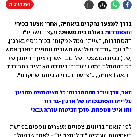
394 תגובות
בדרך למצעד נחקרים ביאח"ה, אחרי מצעד בכירי 
ההסתדרות
 באולם בית משפט:
 מעצרם של יו"ר 
ההסתדרות, רעייתו, ממלא מקומו, בכיר נוסף בארגון, 
יו"ר ועד עובדים ושלושה חשודים נוספים הוארך אמש 
(שני) בבית המשפט השלום בראשון לציון - וייתכן שזו 
רק ההתחלה במה שהגדירו ביחידה הארצית לחקירות 
הונאה (יאח"ה), כ"פרשה הגדולה ביותר שחקרנו". 
האב, הבן ויו"ר ההסתדרות: כל הציטוטים מהדיון
עלייתו והסתבכותו של ארנון-בר דוד
זהו איש המפתח, סוכן הביטוח עזרא גבאי
לפי הנאמר בדיונים, צפויים מעצרים נוספים בפרשת 
השחיתות הענקית "יד לוחצת יד" - לאחר שבמהלך 