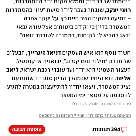
ביוזמתו של בר דוד; וממלא מקום יו"ר ההסתדרות, 
רועי יעקב
, שנבחר בעבר ליו"ר סיעת "עוז" בהסתדרות 
- הסיעה שהקים השר חיים כץ. על יעקב אמרה 
המשטרה בדיון כי "קידם ביטוחים אצל עזרא גבאי 
ודאג להביא לו לקוחות, בתמורה לטובות הנאה".
חשוד נוסף הוא איש העסקים 
דניאל זיגרייך
, הבעלים 
של חברת "מילניום מרקטינג", יבואנית ארקוסטיל. 
העצור השמיני הוא יו"ר ועד עובדי רכבת ישראל, 
ליאב 
אליהו
. הוא היחיד שבמהלך הדיון סנגוריו שוחח עם 
נציג המשטרה, ויצאו יחדיו להתייעצות במטרה להגיע 
להסכמה על מספר ימי המעצר. 
פורסם לראשונה: 23:46, 03.11.25
מצאתם טעות? כתבו לנו | המייל האדום גם בווטסאפ
394
תגובות
הוספת תגובה