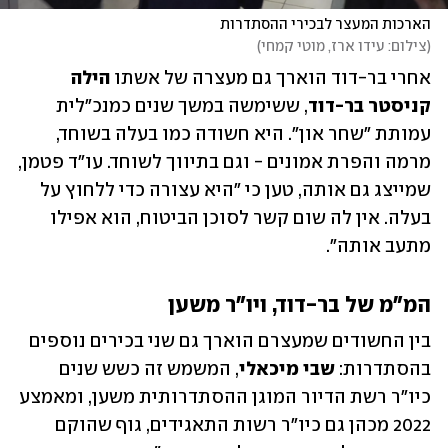
הארכות המעצר לבכירי ההסתדרות
(
צילום: עידו ארז, מוטי קמחי
)
אחרי בר-דוד הוארך גם מעצרה של אשתו 
הילה 
קניסטר בר-דוד
, ששימשה במשך שנים כמנכ"לית 
עמותת "שחר און". היא חשודה כמו בעלה בשוחד, 
מרמה והפרת אמונים - וגם בתיווך לשוחד. עו"ד פטמן, 
שמייצג גם אותה, טען כי "היא עצורה כדי ללחוץ על 
בעלה. אין לה שום קשר לסוכן הביטוח, הוא אפילו 
מתעב אותה".
המ"מ של בר-דוד, ויו"ר משען
בין החשודים שמעצרם הוארך גם שני בכירים נוספים 
בהסתדרות: 
שבי מיכאלי
, המשמש זה כשש שנים 
כיו"ר רשת הדיור המוגן ההסתדרותית משען, ומאמצע 
2022 מכהן גם כיו"ר רשות התאגידים, גוף שהוקם 