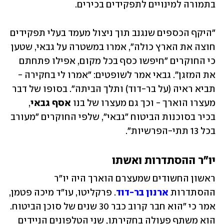
בתמורה למינויים לתפקידים בכירים. 
"היקף הכספים שנגנב תוך ניצול מעמד בעלי תפקידים 
חוצה את הארץ כולה", אמרו במשטרה על גבאי, שטען 
כי החוקרים "חיפשו כסף בכל מקום, אפילו פתחתם 
את המזגן". גבאי אמר לשופטים: "אמרו לי בחקירה - 
תביא ראיה (על בר-דוד) ותלך הביתה". בסופו של דבר 
מעצרו הוארך - וכך גם מעצרו של בנו 
אסף גבאי
, 
בכיר בסוכנות הביטוח "גבאי", שלפי החוקרים "מעורב 
בכל 13 תתי-הפרשיות".
יו"ר ההסתדרות ואשתו
ראשון החשודים שמעצרם הוארך היה יו"ר 
ההסתדרות 
ארנון בר-דוד
. פרקליטו, עו"ד מיכה פטמן, 
אמר כי "הוא חבר קרוב כבר 30 שנים של סוכן הביטוח. 
הוא משתף פעולה בחקירתו, שני הטלפונים הניידים 