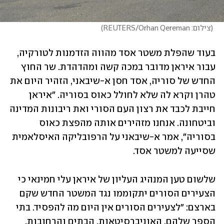
(
צילום: REUTERS/Orhan Qereman
)
בעוד שהפלת משטר אסד מהווה הזדמנות לטורקיה, 
עבור איראן מדובר במכה קשה ומהדהדת. שר החוץ 
החדש של סוריה, אסד חסן א-שיבאני, הזהיר היום את 
טהרן וקרא לה שלא לחולל כאוס בסוריה. "איראן 
חייבת לכבד את רצון העם הסורי ואת ריבונות המדינה 
וביטחונה. אנחנו מזהירים אותה מהפצת כאוס 
בסוריה", אמר א-שיבאני על הרפובליקה האיסלאמית 
שסייעה למשטר אסד. 
שלשום טען המנהיג העליון של איראן עלי חמינאי כי 
הצעירים הסורים יתקוממו נגד המשטר החדש שקם 
בארצם: "לצעירים הסורים אין היום מה להפסיד. בתי 
הספר שלהם, האוניברסיטאות, הבתים והרחובות, 