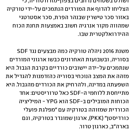
ושולט בשטחים נרחבים בצפון-מזרח סוריה, כי 
הצליחו להדוף את המורדים הנתמכים על-ידי טורקיה 
באזור סכר טישרין שבנהר הפרת, סכר אסטרטגי 
שמהווה מקור אנרגיה חשוב באמצעות תחנת הכוח 
ההידרואלקטרית שבו. 
משנת 2016 ניהלה טורקיה כמה מבצעים נגד SDF 
בסוריה, ובשבועות האחרונים כבשו ארגוני המורדים 
שנתמכים על-ידה יישובים כורדיים בקרבת הגבול. היא 
מזהה את המצב הנוכחי בסוריה כהזדמנות להגדיל את 
השפעתה במדינה, ולהרחיק את הכורדים מהגבול. היא 
מתייחסת ללוחמי ה-SDF כאל טרוריסטים: אחד 
הכוחות המובילים ב-SDF הוא YPG - המיליציה 
הכורדית שמזוהה בטורקיה עם "מפלגת פועלי 
כורדיסטן" (PKK), ארגון שמוגדר בטורקיה, וגם 
בארה"ב, כארגון טרור. 