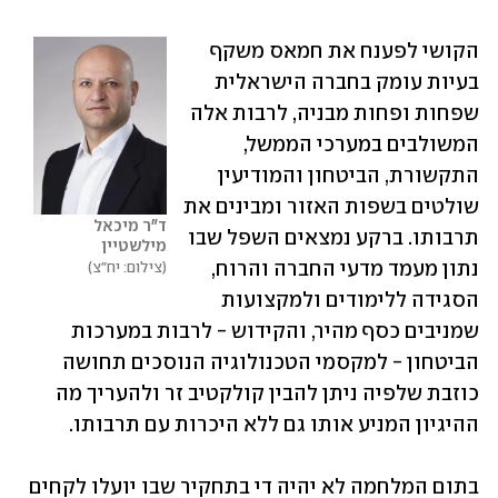
הקושי לפענח את חמאס משקף 
בעיות עומק בחברה הישראלית 
שפחות ופחות מבניה, לרבות אלה 
המשולבים במערכי הממשל, 
התקשורת, הביטחון והמודיעין 
שולטים בשפות האזור ומבינים את 
ד"ר מיכאל 
תרבותו. ברקע נמצאים השפל שבו 
מילשטיין
נתון מעמד מדעי החברה והרוח, 
צילום: יח"צ
הסגידה ללימודים ולמקצועות 
שמניבים כסף מהיר, והקידוש - לרבות במערכות 
הביטחון - למקסמי הטכנולוגיה הנוסכים תחושה 
כוזבת שלפיה ניתן להבין קולקטיב זר ולהעריך מה 
ההיגיון המניע אותו גם ללא היכרות עם תרבותו.
בתום המלחמה לא יהיה די בתחקיר שבו יועלו לקחים 