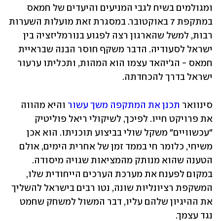
ומגולמים בשיח לגבי המניעים והיעדים של חמאס 
במתקפת 7 באוקטובר. במסגרת זאת מועלות השערות 
רבות, למשל שהארגון רצה לפגוע בנורמליזציה בין 
ישראל לסעודיה. הדבר משקף חוסר הבנה שבראיית 
חמאס - הג'יהאד עצמו הוא המהות, ותכליתו ערעור 
ישראל בדרך להכחדתה.
סינוואר 
תכנן את המתקפה משך עשור
 והיא מהווה 
את פרויקט חייו. לפיכך, לשיקולי ריאל פוליטיק 
"עכשוויים" משקל שולי בביצוע תוכניתו. הוא אכן 
משיחי, כלומר חי בממד זמן של אחרית הימים, אולם 
הטענה שהוא מנותק מהמציאות שגויה מיסודה. 
במקום לפענח את מערכת הערכים הייחודית שלו, 
המשקפת רציונליות שונה, נטו רבים בישראל להשליך 
את ההיגיון שלהם עליו, דבר המשול למשחק שחמט 
נגד עצמך.