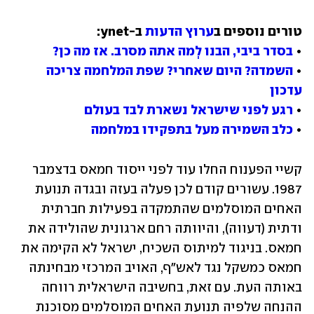
טורים נוספים ב
ערוץ הדעות
• 
בסדר ביבי, הבנו לְמה אתה מסרב. אז מה כן?
• 
השמדה? היום שאחרי? שפת המלחמה צריכה 
עדכון
• 
רגע לפני שישראל נשארת לבד בעולם
• 
כלב השמירה מעל בתפקידו במלחמה
קשיי הפענוח החלו עוד לפני ייסוד חמאס בדצמבר 
1987. עשורים קודם לכן פעלה בעזה ובגדה תנועת 
האחים המוסלמים שהתמקדה בפעילות חברתית 
ודתית (דעווה), והיוותה רחם ארגונית שהולידה את 
חמאס. בניגוד למיתוס השכיח, ישראל לא הקימה את 
חמאס כמשקל נגד לאש"ף, האויב המרכזי מבחינתה 
באותה העת. עם זאת, בחשיבה הישראלית רווחה 
ההנחה שלפיה תנועת האחים המוסלמים מסוכנת 