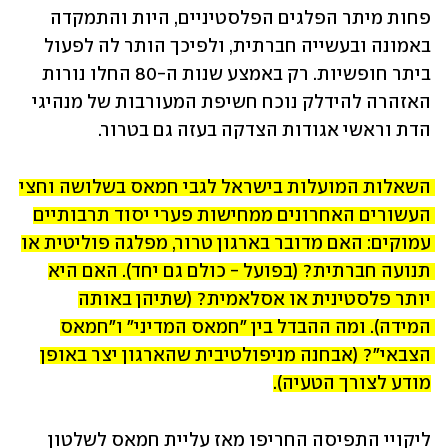
פחות מיתר הפלגים הפלסטיניים, היות והתמקדה 
באמונה ובעשייה חברתית, ולפיכך הותר לה לפעול 
ביתר חופשיות. רק באמצע שנות ה-80 החלו נורות 
האזהרה להידלק נוכח חשיפת המעורבות של מנהיגי 
הדת וראשי אגודות הצדקה בעזה גם בטרור.
השאלות המועלות בישראל לגבי חמאס בשלושה וחצי 
העשורים האחרונים ממחישות פערי יסוד תרבותיים 
עמוקים: האם מדובר בארגון טרור, מפלגה פוליטית או 
תנועה חברתית? (בפועל - כולם גם יחד). האם היא 
יותר פלסטינית או אסלאמית? (שתיהן באותה 
המידה). ומה ההבדל בין "חמאס המדיני" ו"חמאס 
הצבאי"? (אבחנה מניפולטיבית שהארגון יצר באופן 
מודע לצורך הטעיה).
ליקויי התפיסה החריפו מאז עליית חמאס לשלטון 