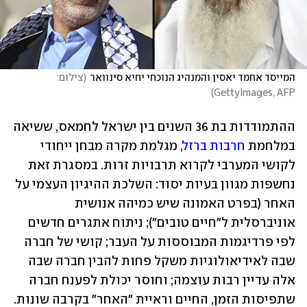
המייסד אחמד יאסין והמנהיג הנוכחי יחיא סינוואר
(
צילום: 
)
GettyImages, AFP
ההתמודדות בת 36 השנים בין ישראל לחמאס, ששיאה 
במלחמת 
חרבות ברזל
, מגלמת מקרה מבחן ייחודי 
לקושי המערבי לקרוא תרבויות זרות. במסגרת זאת 
נחשפות מגוון בעיות יסוד: השלכת ההיגיון העצמי על 
האחר (בפרט האמונה שיש כמיהה אנושית 
אוניברסלית ל"חיים טובים"); ניתוח אתגרים חדשים 
לפי פרדיגמות המבוססות על העבר; קושי של חברה 
שבה לאידיאולוגיות משקל פחות להבין חברה שבה 
אלה עדיין רבות עוצמה; וחוסר יכולת לפענח חברה 
שתפיסות הזמן, החיים וראיית "האחר" בקרבה שונות.