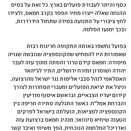
כסף והיתר לעבודת פועלים בארץ. כל זאת על בסיס 
ההנחה שאלה ייצרו מחיר הפסד בקרב חמאס, ולצידו 
לחץ ציבורי על התנועה במידה שתחול הידרדרות, 
ובכך ימנעו הסלמה.
בפועל נחשפו באותה התקופה חריגות רבות 
שאמורות היו להמחיש שהקונספציה שגובשה שגויה 
מיסודה: חמאס קידם טרור והסתה מתוך עזה לעבר 
יהודה ושומרון ומזרח ירושלים, התיר לג'יהאד 
האסלאמי לנהל סבבי אלימות נגד ישראל מהרצועה, 
וניצל את יציאת הפועלים ומעברי הסחורות לצורך 
קידום יעדיו הצבאיים, ובראשם איסוף מודיעין 
והברחת אמל"ח. כאשר התגלעה סתירה חריפה בין 
הקונספציה למציאות, הועלתה בישראל לפרקים 
הטענה שיחיא סינוואר, מנהיג חמאס ברצועת עזה 
ואדריכל המלחמה הנוכחית, הפך משיחי ואיבד קשר 