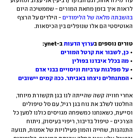
עוד מילה אחת, וגם הבוקר (רביעי) אני עצוב ומזועזע 
לראות איך בזמן מחאת המורים - שממשיכה היום 
בהשבתה מלאה של הלימודים
 - הילדים על הרצף 
האוטיסטי הם אלו שנופלים בין הכיסאות.
טורים נוספים ב
ערוץ הדעות
• 
כן, לשבור את קרטל המורים
• 
מה בכלל איבדנו בפולין
• 
על מפלגות ערביות וניסויים בבני אדם
• 
המתנחלים ניצחו באביתר. ככה קמים יישובים
אחרי חוויה קשה שהייתה לנו בגן תקשורת מיוחד, 
החלטנו לשלב את נוח בגן רגיל, עם סל טיפולים 
וסייעת, כשאנחנו כמשפחה מגויסים כולנו למען כל 
הצרכים - טיפול בדיבור, ריפוי בעיסוק, ניתוח 
התנהגות, שחייה והמון פעילויות של אמנות, תנועה 