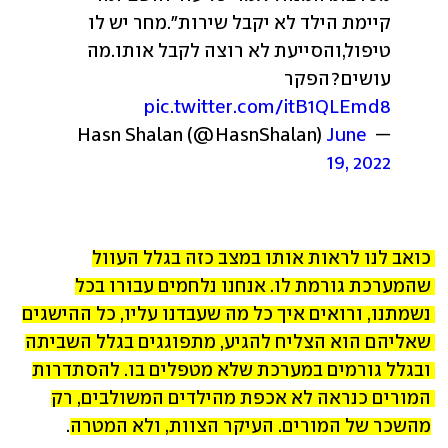
קיימת הילד לא יקבל שירות".מחר יש לו 
טיפול,והסייעת לא רוצה לקבל אותו.מה 
עושים?
הפקר 
pic.twitter.com/itB1QLEmd8
June 
— Hasn Shalan (@HasnShalan) 
19, 2022
כואב לנו לראות אותו במצב כזה בגלל העוול 
שהמערכת גורמת לו. אנחנו נלחמים עבורו בכל 
נשמתנו, ורואים איך כל מה שעבדנו עליו, כל ההישגים 
שאליהם הוא הצליח להגיע, מתפוגגים בגלל השביתה 
ובגלל גורמים במערכת שלא מטפלים בו. להסתדרות 
המורים כנראה לא אכפת מהילדים המשולבים, רק 
מהשכר של המורים. העיקר הצוות, ולא המטרה
.