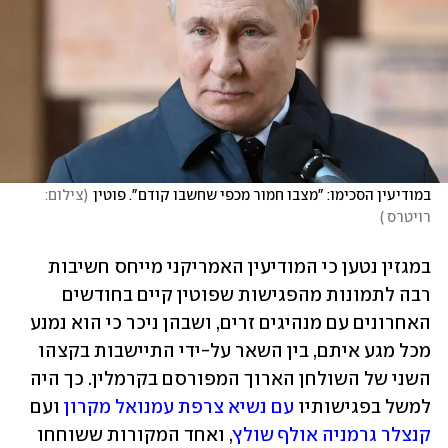
במודיעין הסכימו: "מצבו חמור מכפי שחשבו קודם". פוטין
(
צילום: 
רויטרס 
)
במגזין נטען כי המודיעין האמריקני מייחס חשיבות 
רבה לתמונות מהפגישות שפוטין קיים בחודשים 
האחרונים עם מנהיגים זרים, ושבהן ניכר כי הוא נמנע 
מכל מגע איתם, בין השאר על-ידי התיישבות בקצהו 
השני של השולחן הארוך המפורסם בקרמלין. כך היה 
למשל בפגישותיו 
עם נשיא צרפת עמנואל מקרון
 ועם 
קנצלר גרמניה אולף שולץ
, ואחד המקורות ששוחחו 