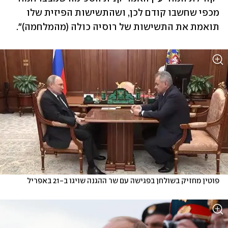
מכפי שחשבו קודם לכן, ושהתשישות הפיזית שלו 
תואמת את התשישות של רוסיה כולה (מהמלחמה)".
פוטין מחזיק בשולחן בפגישה עם שר ההגנה שויגו ב-21 באפריל