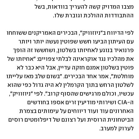
מצבו המדויק קשה להעריך בוודאות, בשל 
ההתבודדות ההולכת וגוברת שלו.
לפי הדיווח ב"ניוזוויק", הבכירים האמריקנים ששוחחו 
עם העיתון הביעו חשש שפוטין נעשה יותר ויותר 
פרנואיד בנוגע לאחיזתו בשלטון, ושחששו זה הופך 
את מהלכיו נגד אוקראינה לבלתי צפויים: "אחיזתו של 
פוטין בשלטון אמנם חזקה עדיין, אבל היא כבר לא 
מוחלטת", אמר אחד הבכירים. "בשום שלב מאז עלייתו 
לשלטון הרחש בתוך הקרמלין לא היה גדול כפי שהוא 
עכשיו, וכולם מרגישים שהסוף קרוב". לפי "ניוזוויק", 
ה-CIA ושירותי מודיעין זרים אספו בחודשים 
האחרונים עוד ועוד דיווחים על עימותים בצמרת 
הביטחונית הרוסית ועל רצונם של דיפלומטים רוסים 
לערוק למערב. 