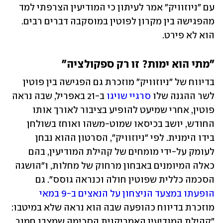
עם "ניוזוויק" אמר לעיתון כי המודיעין הצרפתי למד 
מהפגישה בין מקרון לפוטין במוסקבה דברים רבים. 
הוא לא פירט.
"מתי הוא ימות? זו רק ספקולציה"
בדיווח של "ניוזוויק" מוזכרת גם הפגישה בין פוטין 
לשר ההגנה שלו 
סרגיי שויגו
 ב-21 באפריל, שבה נראה 
פוטין, אחרי שמיעט להופיע בציבור לאורך אותו 
החודש, יושב בכיסאו שמוט-משהו ואוחז בשולחן 
בידו הימנית. לפי "ניוזוויק", הסרטון ההוא נבחן 
לעומק על-ידי מומחים של קהילת המודיעין, בהם 
כאלה המיומנים באבחון מרחוק של מחלות, ו"הושגה 
הסכמה כללית שפוטין חולה וכנראה גוסס". גם 
הופעתו במצעד הניצחון על הנאצים ב-9 במאי
מוזכרת בדיווח כהופעה שבה הוא נראה שלא במיטבו: 
"קהילת המודיעין האמריקנית הסכימה שמצבו חמור 