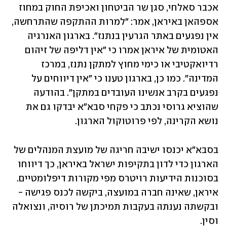
אכבר סאלחי, סגן שר הביטחון ואכיפת החוק במחוז 
אספהאן באיראן, אמר: "למרות ההתקפה שהתרחשה, 
אין נפגעים באתר הגרעין בנתנז". בארגון האנרגיה 
האטומית של איראן אמרו כי "אין דליפה של זיהום 
רדיואקטיבי או כימי מחוץ למתקן נתנז, במרכז 
המדינה". כמו כן, בארגון טענו כי "אין דיווחים על 
נפגעים בקרב אנשינו העובדים במתקן". בהודעה 
שהוציא גרוסי נכתב כי פקחי סבא"א יבדקו גם את 
נושא הקרינה, לפי פרוטוקול הארגון.
בסבא"א יכנסו ישיבה חריגה של מועצת המנהלים של 
הארגון כדי לדון בתקיפות ישראל באיראן, כך דיווחו 
בסוכנות הידיעות רויטרס מפי מקורות דיפלומטיים. 
איראן, שאינה חברה במועצה, ביקשה לכנס פגישה - 
ובקשתה נענתה בעקבות תמיכתן של רוסיה, ונצואלה 
וסין.