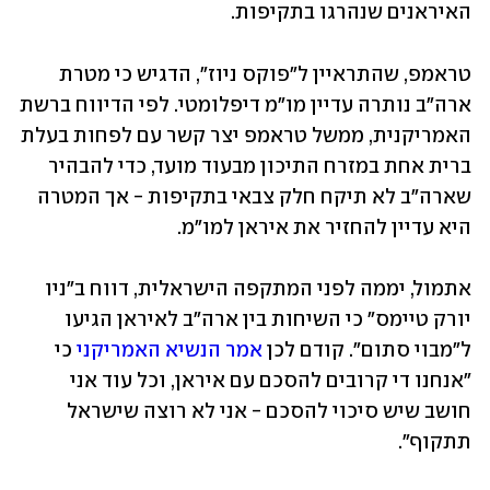
האיראנים שנהרגו בתקיפות.
טראמפ, שהתראיין ל"פוקס ניוז", הדגיש כי מטרת 
ארה"ב נותרה עדיין מו"מ דיפלומטי. לפי הדיווח ברשת 
האמריקנית, ממשל טראמפ יצר קשר עם לפחות בעלת 
ברית אחת במזרח התיכון מבעוד מועד, כדי להבהיר 
שארה"ב לא תיקח חלק צבאי בתקיפות - אך המטרה 
היא עדיין להחזיר את איראן למו"מ.
אתמול, יממה לפני המתקפה הישראלית, דווח ב"ניו 
יורק טיימס" כי השיחות בין ארה"ב לאיראן הגיעו 
ל"מבוי סתום". קודם לכן 
אמר הנשיא האמריקני
 כי 
"אנחנו די קרובים להסכם עם איראן, וכל עוד אני 
חושב שיש סיכוי להסכם - אני לא רוצה שישראל 
תתקוף". 