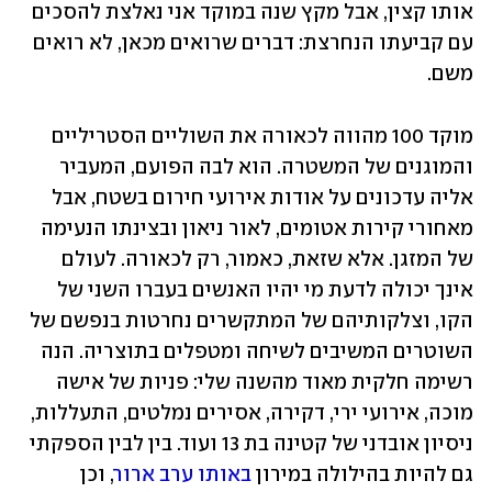
אותו קצין, אבל מקץ שנה במוקד אני נאלצת להסכים 
עם קביעתו הנחרצת: דברים שרואים מכאן, לא רואים 
משם.
מוקד 100 מהווה לכאורה את השוליים הסטריליים 
והמוגנים של המשטרה. הוא לבה הפועם, המעביר 
אליה עדכונים על אודות אירועי חירום בשטח, אבל 
מאחורי קירות אטומים, לאור ניאון ובצינתו הנעימה 
של המזגן. אלא שזאת, כאמור, רק לכאורה. לעולם 
אינך יכולה לדעת מי יהיו האנשים בעברו השני של 
הקו, וצלקותיהם של המתקשרים נחרטות בנפשם של 
השוטרים המשיבים לשיחה ומטפלים בתוצריה. הנה 
רשימה חלקית מאוד מהשנה שלי: פניות של אישה 
מוכה, אירועי ירי, דקירה, אסירים נמלטים, התעללות, 
ניסיון אובדני של קטינה בת 13 ועוד. בין לבין הספקתי 
גם להיות בהילולה במירון 
באותו ערב ארור
, וכן 