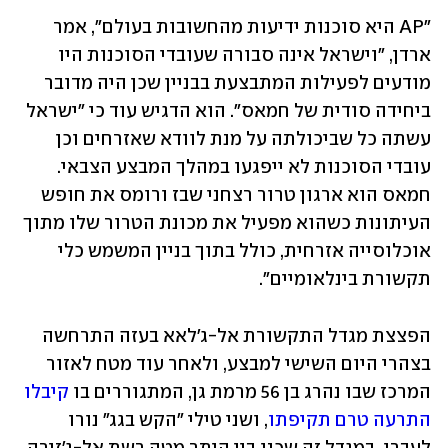
"AP היא סוכנות ידיעות מהחשובות בעולם", אמר 
ארדן, "וישראל אינה סבורה שעובדי הסוכנות היו 
מודעים לפעילות המתבצעת בבניין שכן היה מדובר 
ביחידה סודית של חמאס". הוא הדגיש עוד כי "ישראל 
עשתה כל שביכולתה על מנת לוודא שאזרחים וכן 
עובדי הסוכנות לא ייפגעו במהלך המבצע הצבאי. 
חמאס הוא ארגון טרור רצחני שבז ורומס את חופש 
העיתונות כשהוא מפעיל את מכונת הטרור שלו מתוך 
אוכלוסייה אזרחית, כולל בתוך בניין המשמש כלי 
תקשורת בינלאומיים". 
הפצצת מגדל התקשורת אל-ג'לאא בעזה התרחשה 
בצהרי היום השישי למבצע, ולאחר עוד מטח לאזור 
המרכז שבו נהרג בן 56 מרמת גן, המתגוררים בו 
קיבלו 
התרעה טרם תקיפתו
, ושני טילי "הקש בגג" נורו 