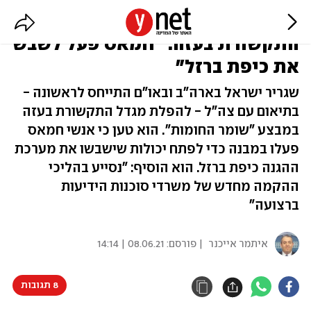
ארדן ל-AP על הפלת מגדל
התקשורת בעזה: "חמאס פעל לשבש
את כיפת ברזל"
שגריר ישראל בארה"ב ובאו"ם התייחס לראשונה -
בתיאום עם צה"ל - להפלת מגדל התקשורת בעזה
במבצע "שומר החומות". הוא טען כי אנשי חמאס
פעלו במבנה כדי לפתח יכולות שישבשו את מערכת
ההגנה כיפת ברזל. הוא הוסיף: "נסייע בהליכי
ההקמה מחדש של משרדי סוכנות הידיעות
ברצועה"
איתמר אייכנר
| פורסם:
08.06.21 | 14:14
8 תגובות