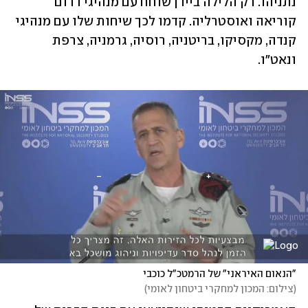
נתניהו. רק הלילה ביידן שוחח עם מנהיגי דרום 
קוריאה ואוסטרליה. קדמו לכך שיחות שלו עם מנהיגי 
קנדה, מקסיקו, בריטניה, רוסיה, גרמניה, צרפת 
ונאט"ו. 
"הנאום האיראני" של הרמטכ"ל כוכבי
(
צילום: המכון למחקרי ביטחון לאומי
)