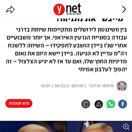
לא בא וגם לא מצלצל: ביידן
"מייבש" את נתניהו?
בין וושינגטון לירושלים מתקיימות שיחות בדרגי
עבודה בסוגיית הגרעין האיראני, אך יותר משבועיים
אחרי שג'ו ביידן הושבע לתפקידו – השיחה ללשכת
רה"מ עדיין לא הגיעה. ביידן יישא היום את נאום
מדיניות החוץ שלו, ואם עד אז לא יגיע הצלצול – זה
יהפוך לעלבון אמיתי
איתמר אייכנר
| פורסם:
04.02.21 | 10:01
673 תגובות