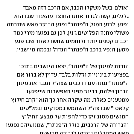
ואולם, בשל משקלו הכבד, אם הרכב הזה מאבד 
גלגלים, קשה לגרור אותו החוצה מהאזור שבו הוא 
נפגע. לרוע המזל, ה"פנתר" נפגע הבוקר מאש שנורתה 
משולי מחנה הפליטים ג'נין. לכן גם נפגעו מירי כמה 
רכבים קטנים יותר ולוחמים שחשו לאזור שבו פגע 
מטען הנפץ ברכב ה"פנתר" הגדול ובכמה מיושביו. 
הודות למיגון של ה"פנתר", יצאו היושבים בתוכו 
בפציעות בינוניות וקלות בלבד. עדיין לא ברור אם 
ה"פנתר" נמנה עם הרכבים שצה"ל תגבר את מיגון 
הגחון שלהם, בדיוק מפני האפשרות שייפגעו 
ממטענים כאלה. מה שקרה אחר כך הוא "קרב חילוץ 
קלאסי" שבו צה"ל השתמש במסוקים ובמל"טים 
חמושים מסוג זיק כדי לחפות על מבצע החילוץ 
והגרירה של הרכבים, כולל ה"פנתר", שמנועיהם נפגעו 
מאש המחבלים ונזקקו לגרירה מהשטח. 