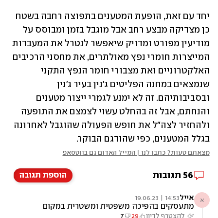
יחד עם זאת, הופעת המטענים בתפוצה רחבה בשטח 
כן מצדיקה מבצע רחב אבל מוגבל בזמן ומבוסס על 
מודיעין מפורט ומדויק שיאפשר לנטרל את המעבדות 
המייצרות חומרי נפץ מאולתרים, את מחסני הרכיבים 
האלקטרוניים ואת מצבורי חומר הנפץ התקני 
שנמצאים במחנה הפליטים ג'נין בעיר ג'נין 
ובסביבותיהם. זה לא ימנע לגמרי ייצור מטענים 
והנחתם, אבל זה בהחלט עשוי לצמצם את התופעה 
ולהחזיר לצה"ל את חופש הפעולה שהוגבל לאחרונה 
בגלל המטענים, כפי שהודגם הבוקר. 
מצאתם טעות? כתבו לנו | המייל האדום גם בווטסאפ
56
תגובות
הוספת תגובה
אייל
14:53 | 19.06.23
א
מתעסקים בהפיכה משפטית ומשטרית במקום
לטפל במה שבאמת חשוב
להצטרף לדיון
29
7