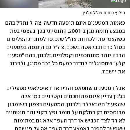
חילוץ כוחות צה"ל מג'נין
כאמור, המטענים אינם תופעה חדשה. צה"ל נתקל בהם 
במבצע חומת מגן ב-2001. התנסיתי בכך בעצמי בעת 
כשהצטרפתי לכוחות צה"ל שנכנסו למחנות הפליטים 
בטול כרם ובבלאטה בשכם. צה"ל גם התנסה במטענים 
הרבה יותר מתוחכמים וקטלניים בלבנון, בהם "מטעני 
קלע" שמסוגלים לחדור כמעט כל רכב ממוגן, ולהרוג 
את יושביו. 
אבל המטענים שחמאס והג'יהאד האיסלאמי מפעילים 
בג'נין עדיין אינם מתוחכמים וקטלניים כמו אלה 
שהפעיל חיזבאללה בלבנון. המטענים בצפון השומרון 
מבוססים רק בחלקם על חומר נפץ תקני והם מוטמנים 
לא רק לצד הכביש או דרך העפר אלא גם במקומות 
שאפשר לחפור, באמצע דרך העפר. אף על פי שהם 