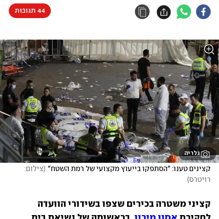
44 תגובות
גלריה
קצינים טענו: "הסתפקו בייעוץ מקצועי של רמת השטח"
(
צילום: 
רויטרס
)
קציני משטרה בכירים שצפו בשידורי הוועדה 
לחקירת 
אסון מירון
, בראשותה של נשיאת בית 