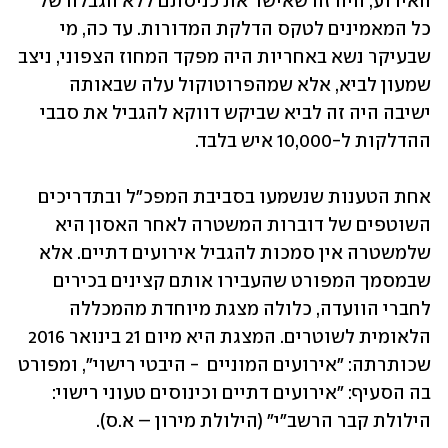
האירוע, היה זה שאישר את כניסתם ללא הגבלה של 
כל המאמינים לטקס הדלקת המדורות. עד כה, מי 
שבעיקר נשא באחריות היה מפקד המחוז הצפוני, ניצב 
שמעון לביא, אלא שמהפרוטוקול עלה שבאותה 
ישיבה היה זה לביא שביקש דווקא להגביל את סבבי 
ההדלקות ל-10,000 איש בלבד. 
אחת הטענות שנשמעו בסביבת המפכ"ל ובתדריכים 
השוטפים של דוברות המשטרה לאחר האסון היא 
שלמשטרה אין סמכות להגביל אירועים דתיים. אלא 
שבמסמך המפורט שהעבירו אותם קצינים בכירים 
לחברי הוועדה, כלולה מצגת מיוחדת מהמכללה 
הלאומית לשוטרים. המצגת היא מיום 21 בינואר 2016 
שכותרתה: "אירועים המוניים  - היבטי רישוי", ומפורט 
בה הסעיף: "אירועים דתיים וכינוסים טעוני רישוי: 
הילולת קבר הרשב"י" (הילולת מירון – א.ס).