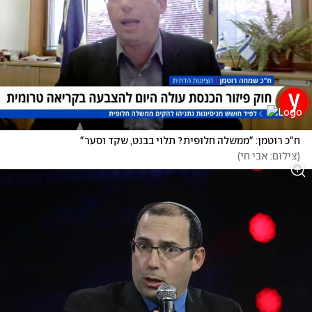
ח"כ רוטמן: "ממשלה חלופית? תלוי בבנט, שקד וסער" 
(
צילום: אבי חי
)