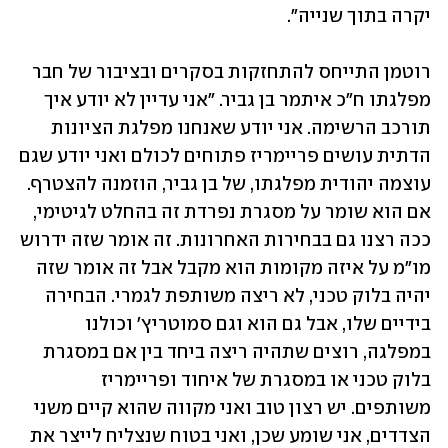
יקרה בתוך שנייה". 
רוטמן התייחס להתחזקות בסקרים ובציבור של חבר 
מפלגתו ח"כ איתמר בן גביר. "אני עדיין לא יודע איך 
תורכב הרשימה. אני יודע שאנחנו מפלגת הציונות 
הדתית עושים פריימריז פתוחים לכולם ואני יודע שגם 
עוצמה יהודית מפלגתו, של בן גביר, הוזמנה להצטרף. 
אם הוא שומר על מסגרת נפרדת זה בהחלט לגיטימי, 
ככה רצנו גם בבחירות האחרונות. זה אומר שזה ידרוש 
מו"מ על איזה מקומות הוא מקבל אבל זה אומר שזה 
יהיה בלוק טכני, לא ריצה משותפת לגמרי. הבחירה 
בידיים שלו, אבל גם הוא וגם סמוטריץ' וכולנו 
במפלגה, רוצים שתהיה ריצה ביחד בין אם במסגרת 
בלוק טכני או במסגרת של איחוד ופריימריז 
משותפים. יש רצון טוב ואני מקווה שהוא קיים משני 
הצדדים, אני שומע שכן, ואני בטוח שנצליח לייצר את 