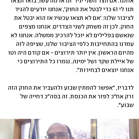
אותנו. אם הצד השני יגיד 'תראו מה עשו, בואו תצאו 
תנו לי 61 כדי לבטל את החוק', אנחנו יודעים להגיד 
לציבור שלנו: 'אם לא תצאו עכשיו אז הוא יבטל את 
החוק. לכן זה משחק לשני הצדדים. אנחנו מצפים 
שנאשם בפלילים לא יוכל להרכיב ממשלה. אנחנו לא 
עמדנו בהתחייבות כלפי הציבור שלנו, שציפה לזה 
מהיום הראשון. אין יותר תירוצים - אם קודם היה וטו 
של איילת שקד ושל ימינה, נגמרו כל התירוצים כי 
אנחנו יוצאים לבחירות". 
לדבריו, "אפשר להמתין שבוע ולהעביר את החוק הזה 
ורק אח"כ לפזר את הכנסת. זה בסה"כ דחייה של 
שבוע".