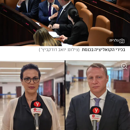
גלריה
בכירי הקואליציה בכנסת 
(
צילום: יואב דודקביץ' 
)