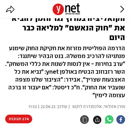
בנט מתנגד, אך מעניק חופש הצבעה:
הקואליציה במרוץ נגד הזמן להביא
את "חוק הנאשם" למליאה כבר
היום
הדרמה הפוליטית מזרזת את חקיקת החוק שימנע
מנתניהו להרכיב ממשלה. בנט הבהיר שיתנגד:
"ערב בחירות - אין לנסות לשנות את כללי המשחק".
השר רזבוזוב הבטיח באולפן ynet: "נביא את כל
האצבעות שצריך", אבידר: "הציבור שלנו מצפה
שנעביר את החוק". ח"כ דיסטל: "אם יעבור זו ברכה
עצומה לימין"
מורן אזולאי
,
אלכסנדרה לוקש
| עודכן:
22.06.22 | 11:52
274 תגובות