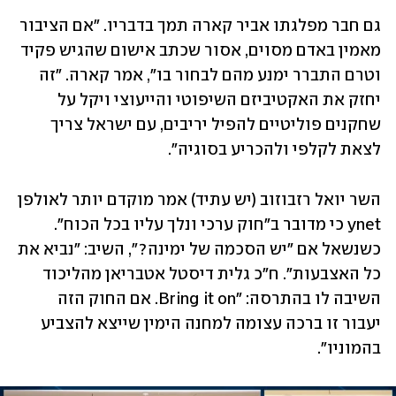
גם חבר מפלגתו אביר קארה תמך בדבריו. "אם הציבור 
מאמין באדם מסוים, אסור שכתב אישום שהגיש פקיד 
וטרם התברר ימנע מהם לבחור בו", אמר קארה. "זה 
יחזק את האקטיביזם השיפוטי והייעוצי ויקל על 
שחקנים פוליטיים להפיל יריבים, עם ישראל צריך 
לצאת לקלפי ולהכריע בסוגיה".
השר יואל רזבוזוב (יש עתיד) אמר מוקדם יותר לאולפן 
ynet כי מדובר ב"חוק ערכי ונלך עליו בכל הכוח". 
כשנשאל אם "יש הסכמה של ימינה?", השיב: "נביא את 
כל האצבעות". ח"כ גלית דיסטל אטבריאן מהליכוד 
השיבה לו בהתרסה: "Bring it on. אם החוק הזה 
יעבור זו ברכה עצומה למחנה הימין שייצא להצביע 
בהמוניו". 