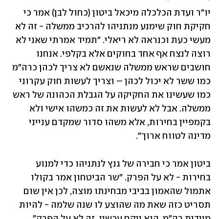
יו"ר ועדת הכלכלה מיכאל ביטון (כחול לבן) אמר כי 
חקיקת חוק שימנע מנתניהו להרכיב ממשלה - זה לא 
מעשי כעת וכנראה לא ריאלי. "תמיד אמרתי שאני לא 
רוצה לנצח אף אחד בחוקים אלא בקלפי. אנחנו 
חושבים שראש ממשלה שנאשם לא צריך לכהן כרה"מ 
כמו ששר לא יכול לכהן – וצריך לעשות חוק עקרוני 
כמו שעשינו את החקיקה על הגבלת הכהונה של ראש 
ממשלה. אבל לא לעשות את זה כמשהו אישי ולא 
בקמפיין בחירות, אלא משהו סדור שמקדם ענייני 
מדינה לטווח ארוך". 
ביטון אמר כי חבירה של גנץ לנתניהו כדי למנוע 
בחירות - לא על הפרק. "שר הביטחון אמר בקולו 
אתמול שהאמון בביבי מבחינתו מוצה, לכן אין שום 
תסריט כזה שאת מה שהוצע לו שנה שלמה - להיות 
מיידית רה"מ, הוא ייקח עכשיו, זה לא על הפרק". 