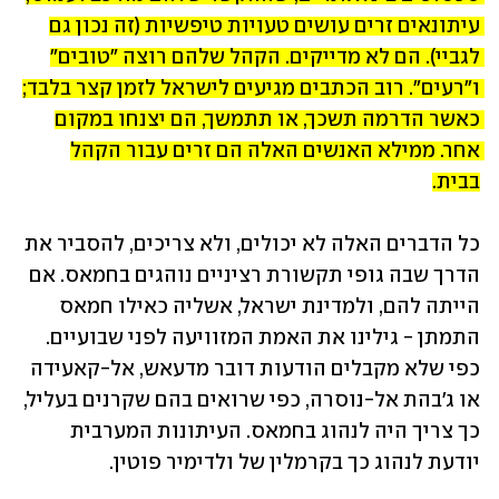
עיתונאים זרים עושים טעויות טיפשיות (זה נכון גם 
לגביי). הם לא מדייקים. הקהל שלהם רוצה "טובים" 
ו"רעים". רוב הכתבים מגיעים לישראל לזמן קצר בלבד; 
כאשר הדרמה תשכך, או תתמשך, הם יצנחו במקום 
אחר. ממילא האנשים האלה הם זרים עבור הקהל 
בבית.
כל הדברים האלה לא יכולים, ולא צריכים, להסביר את 
הדרך שבה גופי תקשורת רציניים נוהגים בחמאס. אם 
הייתה להם, ולמדינת ישראל, אשליה כאילו חמאס 
התמתן - גילינו את האמת המזוויעה לפני שבועיים. 
כפי שלא מקבלים הודעות דובר מדעאש, אל-קאעידה 
או ג'בהת אל-נוסרה, כפי שרואים בהם שקרנים בעליל, 
כך צריך היה לנהוג בחמאס. העיתונות המערבית 
יודעת לנהוג כך בקרמלין של ולדימיר פוטין.