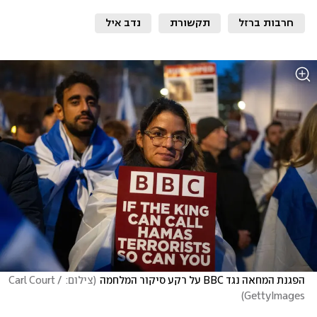
חרבות ברזל
תקשורת
נדב איל
הפגנת המחאה נגד BBC על רקע סיקור המלחמה
(
צילום: Carl Court / 
)
GettyImages