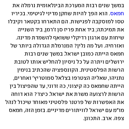
במשך שנים רבות המערכת הבינלאומית נרמלה את 
חמאס
. הוא הפך להיות שחקן מדיני לגיטימי. בכיריו 
טסו למוסקבה לפגישות. הם התארחו בקטאר וקיבלו 
את תמיכתה; ביד אחת פריז סן ז'רמן, ביד השנייה 
שיחות עם ארגון רדיקלי ששואף להשמדת מדינה. 
ואזרחיה. ועל מה נלין? המנרמלת הגדולה ביותר של 
חמאס הייתה כמובן ישראל. במשך שנים רבות 
ירושלים ויתרה על כל ניסיון להחליש אותו לטובת 
הרשות הפלסטינית. הקונספציה שהכתיב בנימין 
נתניהו, שאליה הצטרפו בצלאל סמוטריץ' ואחרים, 
הייתה שחמאס כה קיצוני, כה זדוני, עד שהפיצול בין 
הרשות לרצועה משרת את ישראל. כיצד? הוא דוחה 
את האפשרות של פרטנר פלסטיני מאוחד שיכול לנהל 
מו"מ עם ישראל לוויתורים מדיניים. בזמן הזה, חמאס 
צפה. ארב. התכונן.