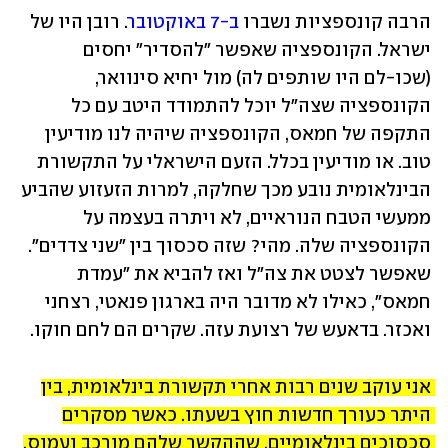
הרבה קונספציות נשברו 
ב-7 באוקטובר
. רובן היו של 
ישראל. הקונספציה שאפשר "להסדיר" יחסים 
(שכו-לם היו שותפים לה) מול יחיא סינוואר, 
הקונספציה שצה"ל יוכל להתמודד היטב עם כל 
התקפה של חמאס, הקונספציה שיהיה לנו מודיעין 
טוב. או מודיעין בכלל. הזעם הישראלי על התקשורת 
הבינלאומית נובע מכך שחלקה, למרות הזעזוע שהביע 
ממעשי הטבח הנוראיים, לא ויתרה בעצמה על 
הקונספציה שלה. מהי? שזה סכסוך בין "שני צדדים". 
שאפשר לצטט את צה"ל ואז להביא את "עמדת 
חמאס", כאילו לא מדובר היה בארגון פנאטי, רצחני 
ואכזר. בדאעש של רצועת עזה. שקרים הם לחם חוקו.
אני עוקב שנים רבות אחרי תקשורת בינלאומית, בין 
היתר כעורך חדשות חוץ בשעתו. כאשר מסקרים 
סכסוכים בינלאומיים, שההקשר שלהם מורכב ועמוס, 