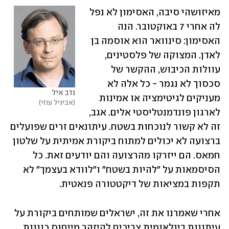
מאיזושהי סיבה, האסימון לא נפל 
לה אחרי 7 באוקטובר. הנה 
האסימון: סינוואר הוא אוסמה בן 
לאדן. המצוקה של פלסטינים, 
עוולות הכיבוש, ההקשר של 
סכסוך לא נגמר - כל אלה לא 
נדב איל
מעניקים לגיטימציה או אמינות 
אביגיל עוזי
לארגון פונדמנטליסטי אלים. אגב, 
זה לא קשור לנוכחות בשטח. עיתונאים זרים שפועלים 
ברצועה לא יכולים למתוח ביקורת אמיתית על שלטון 
חמאס. הם ייזרקו מהרצועה והם יודעים זאת. כל 
הסיסמאות על "להיות בשטח" ו"לוודא בעצמך" לא 
תקפות במציאות של דיקטטורה פנאטית.
אחרי שאמרנו את זה, ישראלים שמותחים ביקורת על 
עיתונות בינלאומית צריכים להיזהר מייחוס כוונות 