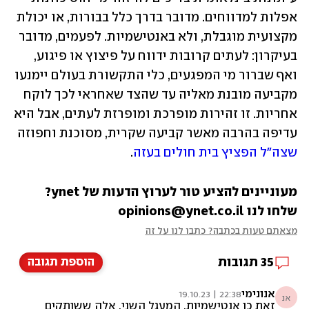
אפלות למדווחים. מדובר בדרך כלל בבורות, או יכולת 
מקצועית מוגבלת, ולא באנטישמיות. לפעמים, מדובר 
בעיקרון: לעתים קרובות ידווח על פיצוץ או פיגוע, 
ואף שברור מי המפגעים, כלי התקשורת בעולם יימנעו 
מקביעה מובנת מאליה עד שהצד שאחראי לכך לוקח 
אחריות. זו זהירות מופרכת ומופרזת לעתים, אבל היא 
עדיפה בהרבה מאשר קביעה שקרית, מסוכנת וחפוזה 
שצה"ל הפציץ בית חולים בעזה
.
מעוניינים להציע טור לערוץ הדעות של ynet? 
שלחו לנו opinions@ynet.co.il
מצאתם טעות בכתבה? כתבו לנו על זה
35
תגובות
הוספת תגובה
אנונימי
22:38 | 19.10.23
אנ
זאת כן אנטישמיות. המעגל השני. אלה ששותקים