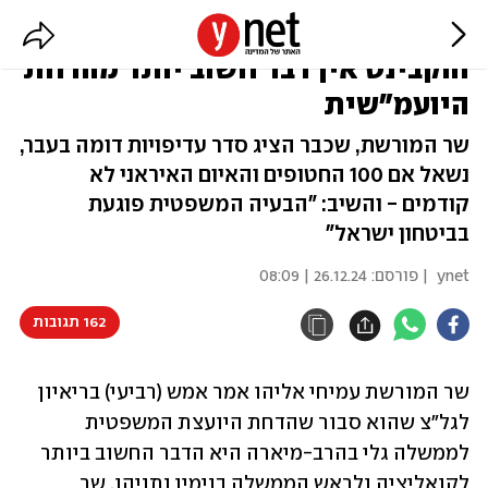
חטופים? השר אליהו טוען: לרה"מ
והקבינט אין דבר חשוב יותר מהדחת
היועמ"שית
שר המורשת, שכבר הציג סדר עדיפויות דומה בעבר,
נשאל אם 100 החטופים והאיום האיראני לא
קודמים - והשיב: "הבעיה המשפטית פוגעת
בביטחון ישראל"
ynet
| פורסם:
26.12.24 | 08:09
162 תגובות
שר המורשת עמיחי אליהו אמר אמש (רביעי) בריאיון 
לגל"צ שהוא סבור שהדחת היועצת המשפטית 
לממשלה גלי בהרב-מיארה היא הדבר החשוב ביותר 
לקואליציה ולראש הממשלה בנימין נתניהו, שר 