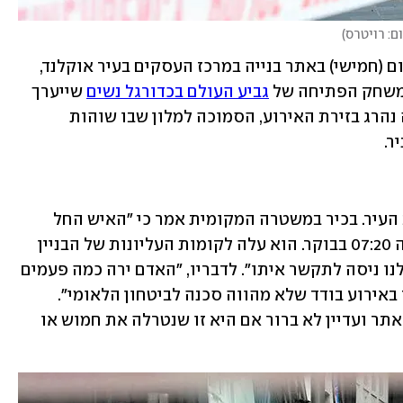
ם: רויטרס
)
שני בני אדם נורו למוות ושישה נפצעו היום (חמישי) באתר בנייה במרכז העסקים בעיר אוקלנד, 
י משחק הפתיחה של 
גביע העולם בכדורגל נשים
 שייערך 
בעיר. המשטרה המקומית מסרה כי היורה נהרג בזירת האירוע, הסמוכה למלון שבו שוהות 
ר.
הירי בוצע באחד הרחובות המרכזיים בלב העיר. בכיר במשטרה המקומית אמר כי "האיש החל 
לירות לעבר אנשים באתר בסביבות השעה 07:20 בבוקר. הוא עלה לקומות העליונות של הבניין 
שבאתר, הסתגר בפיר המעלית והצוות שלנו ניסה לתקשר איתו". לדבריו, "האדם ירה כמה פעמים 
נוספות ואותר מת כעבור זמן קצר. מדובר באירוע בודד שלא מהווה סכנה לביטחון הלאומי". 
המשטרה סגרה את הרחובות הסמוכים לאתר ועדיין לא ברור אם היא זו שנטרלה את חמוש או 