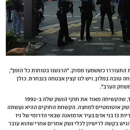
קפטן נבחרת נורבגיה סיפרה שהשחקניות התעוררו כששמעו מסוק. "הרגשנו בטוחות כל הזמן", 
אמרה בהצהרה. "לפיפ"א יש מערכת אבטחה טובה במלון, ויש לנו קצין אבטחה בנבחרת. כולן 
משחק הערב".
אירועי ירי המוניים הם דבר נדיר בניו זילנד, שהקשיחה מאוד את חוקי הנשק שלה ב-1992 
והגבילה כך במידה רבה את הגישה לכלי נשק אוטומטיים למחצה. הקשחת החוקים ההיא נעשתה 
שנתיים אחרי שאדם לוקה בנפשו רצח ביריות 13 בני אדם בעיר ארמואנה שבאי הדרומי של ניו 
זילנד. עם זאת, כל אדם מעל גיל 16 יכול להגיש בקשה לרישיון לכלי נשק אחרים אחרי שהוא עובר 