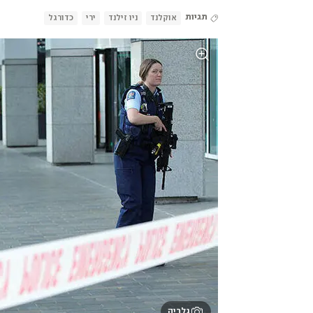
תגיות
אוקלנד
ניו זילנד
ירי
כדורגל
גלריה