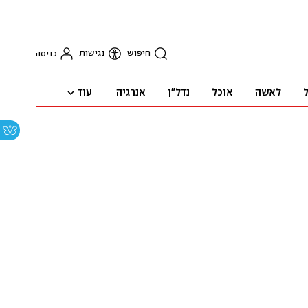
חיפוש
נגישות
כניסה
עוד
ל
לאשה
אוכל
נדל"ן
אנרגיה