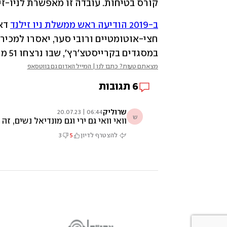
קורס בטיחות. עובדה זו מאפשרת לניו-ז
ב-2019 הודיעה ראש ממשלת ניו זילנד
במסגדים בקרייסטצ'רץ', שבו נרצחו 51 מתפללים מוסלמים.
מצאתם טעות? כתבו לנו | המייל האדום גם בווטסאפ
6
תגובות
שרוליק
06:44 | 20.07.23
ש
וואי וואי גם ירי וגם מונדיאל נשים
להצטרף לדיון
5
3