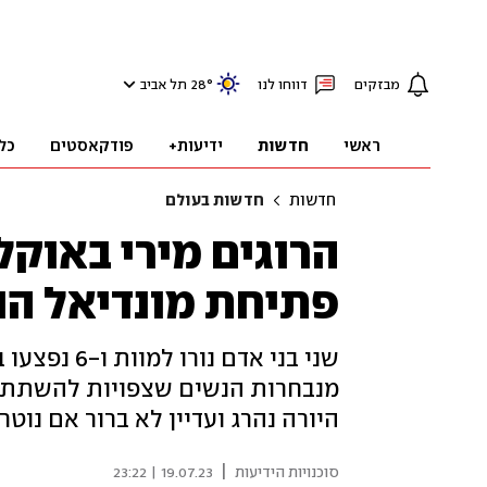
מבזקים
דווחו לנו
°
28
תל אביב
ראשי
חדשות
ידיעות+
פודקאסטים
כל
חדשות
חדשות בעולם
הרוגים מירי באוקלנד
פתיחת מונדיאל הנ
שני בני אדם
מנבחרות הנשים שצפויות להשתתף ב
היורה נהרג ועדיין לא ברור אם נוט
|
סוכנויות הידיעות
19.07.23 | 23:22