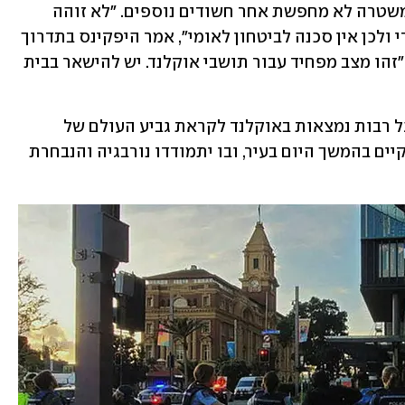
ציין כי היורה פעל ככל הנראה לבדו ושהמשטרה לא מחפשת אחר חשודים נוספים. "לא זוהה 
מניע פוליטי או אידיאולוגי בכל הנוגע לירי ולכן אין סכנה לביטחון לאומי", אמר היפקינס בתדרוך 
לתקשורת. ראש העיר וויין בראון אמר כי "זהו מצב מפחיד עבור תושבי אוקלנד. יש להישאר בבית 
אירוע הירי התרחש בזמן שנבחרות כדורגל רבות נמצאות באוקלנד לקראת גביע העולם של 
פיפ"א לנשים. משחק הפתיחה צפוי להתקיים בהמשך היום בעיר, ובו יתמודדו נורבגיה והנבחרת 