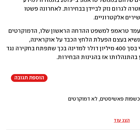
אוליגרכים הוא ניסה לקדם את האינטרסים שלהם בממשל טראמפ ב-2019 בתמורה למידע 
שימסרו לו על ג'ו ביידן ועל בנו האנטר, במטרה לגרום נזק לביידן בבחירות. לאחרונה פשטו 
שירים אלקטרוניים.
במסגרת פרשת אוקראינה-גייט, שבגינה עמד טראמפ למשפט ההדחה הראשון שלו, הדמוקרטים 
טענו שהנשיא לשעבר ניצל את סמכותו כנשיא בעצם הפעלת הלחץ הכבד על אוקראינה, 
שהתבטא לכאורה גם בהתניית סיוע צבאי בסך 400 מיליון דולר למדינה בכך שתפתח בחקירה נגד 
 בהתנהלותו אז בהגינות הבחירות.
הוספת תגובה
 מכשפות פאשיסטים, לא דמוקרטים
הצג עוד