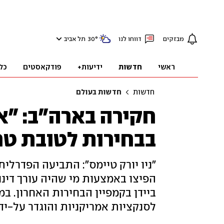
מבזקים
דווחו לנו
°
30
תל אביב
ראשי
חדשות
ידיעות+
פודקאסטים
כל
חדשות
חדשות בעולם
חקירה בארה"ב: "א
בבחירות לטובת ט
"ניו יורק טיימס": התביעה הפדרל
הפיצו באמצעות מי שהיה עורך דינו ש
ביידן בקמפיין הבחירות האחרון. במ
לסנקציות אמריקניות והוגדר על-ידי