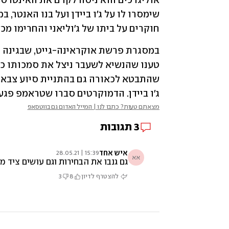
חוקרים על ביתו של ג'וליאני והחרימו מכ
ג'ו ביידן. הדמוקרטים סברו שטראמפ פגע
מצאתם טעות? כתבו לנו | המייל האדום גם בווטסאפ
3
תגובות
איש אחד
15:39 | 28.05.21
אא
גם גנבו את הבחירות וגם עושים ציד
להצטרף לדיון
8
3