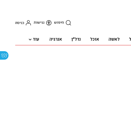
חיפוש
נגישות
כניסה
עוד
ל
לאשה
אוכל
נדל"ן
אנרגיה