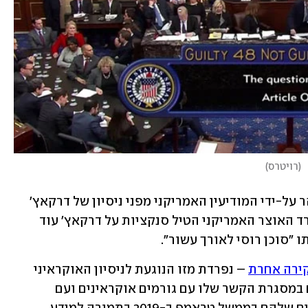
(
רויטרס
)
בזמן הליך ההדחה, כך דווח, טראמפ הוזהר על-ידי המודיעין האמריקני מפני ניסיון של דרקאץ' 
להפיץ מידע כוזב באמצעות ג'וליאני. משרד האוצר האמריקני הטיל סנקציות על דרקאץ' עוד 
"סוכן רוסי לאורך עשור". 
ירה אחרת
 – נפרדת מזו הנוגעת לניסיון האוקראיני 
להתערב בבחירות. בחקירה נגדו נבדק אם במסגרת הקשר שלו עם גורמים אוקראינים ועם 