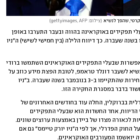
וקרטי, שהפך לנשיא
(
צילום: gettyimages, AFP
)
התביעה הפדרלית בארה"ב חוקרת אם בעלי תפקידים באוקראינה בהווה ובעבר התערבו באופן 
בלתי-חוקי בבחירות לנשיאות שהתקיימו בשנה שעברה. כך דיווח הלילה (בין חמישי לשישי) ה"ניו 
לפי הדיווח, החקירה כוללת בחינה של האפשרות שבעלי התפקידים האוקראינים השתמשו ברודי 
ג'וליאני, מי שהיה עורך דינו האישי של הנשיא לשעבר דונלד טראמפ, לטובת הפצת מידע כוזב על 
ג'ו ביידן, שנבחר בסופו של דבר לנשיא בבחירות שהתקיימו ב-3 בנובמבר בשנה שעברה. ב"ניו 
ו חשוד בדבר במסגרת החקירה הזו.
החקירה, שמנוהלת על-ידי התביעה הפדרלית בברוקלין, החלה עוד בחודשים האחרונים של 
כהונתו של דונלד טראמפ בבית הלבן. לפי הדיווח, אחד החשדות הוא שבעלי התפקידים 
האוקראינים הפיצו מידע כוזב על שחיתויות לכאורה מצדו של ביידן באמצעות ערוצים שונים. 
החקירה צפויה לבחון אם נעשתה עבירה על החוק הפדרלי, אך לפי ה"ניו יורק טיימס" גם אם 
ה יואשמו המעורבים האוקראינים.