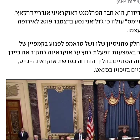
צילום: AFP
)
אחד המעורבים המרכזיים בפרשה, לפי הדיווח, הוא חבר הפרלמנט האוקראיני אנדריי דרקאץ'. 
מפרטי החקירה שהגיעו לידי ה"ניו יורק טיימס" עולה כי ג'וליאני נסע בדצמבר 2019 לאירופה 
מו.  
נסיעתו של ג'וליאני לאירופה התקיימה כחלק מהניסיון שלו ושל טראמפ לפגוע בקמפיין של 
המועמד הדמוקרטי דאז ג'ו ביידן, בין היתר באמצעות הפעלת לחץ על אוקראינה לחקור את ביידן 
ואת מקורביו, ובהם בנו האנטר. הניסיון הזה הסתיים בהליך ההדחה בפרשת אוקראינה-גייט, 
ם בזיכויו בסנאט.